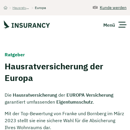
Kunde werden
>
Hausratversicherung
>
Europa
Startseite
Menü
Versicherungen
Ratgeber
Unternehmen
Hausratversicherung der
Europa
Finanzen
Expats
Die
Hausratversicherung
der
EUROPA Versicherung
garantiert umfassenden
Eigentumsschutz
.
Über Uns
Mit der Top-Bewertung von Franke und Bornberg im März
2023 stellt sie eine sichere Wahl für die Absicherung
Kontakt
Ihres Wohnraums dar.