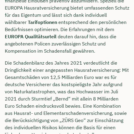
finanzielle Einbußen präventiv abzumildern. Speziell die
EUROPA Hausratversicherung bietet umfassenden Schutz
für das Eigentum und lässt sich dank individuell
wählbarer
Tarifoptionen
entsprechend den persönlichen
Bedürfnissen optimieren. Die Erfahrungen mit dem
EUROPA Qualitätsurteil
deuten darauf hin, dass die
angebotenen Policen zuverlässigen Schutz und
Kompensation im Schadensfall gewähren.
Die Schadenbilanz des Jahres 2021 verdeutlicht die
Dringlichkeit einer angepassten Hausratversicherung: Mit
Gesamtschäden von 12,5 Milliarden Euro war es für
deutsche Versicherer das kostspieligste Jahr aufgrund
von Naturkatastrophen, was das Hochwasser im Juli
2021 durch Sturmtief „Bernd“ mit allein 8 Milliarden
Euro Schaden eindrucksvoll bewies. Eine Kombination
aus Hausrat- und Elementarschadenversicherung, sowie
die Berücksichtigung von „ZÜRS Geo“ zur Einschätzung
des individuellen Risikos können die Basis für einen