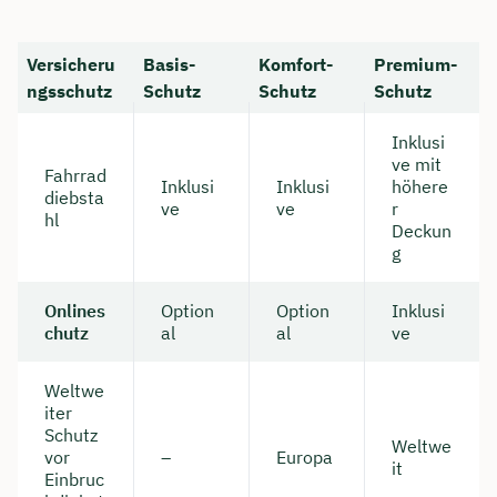
Dauer: ca. 30 Minuten
Versicheru
Basis-
Komfort-
Premium-
Kostenfrei & unverbindlich
ngsschutz
Schutz
Schutz
Schutz
Inklusi
🗓️ Wählen Sie jetzt Ihren Wunschtermin:
ve mit
Fahrrad
Inklusi
Inklusi
höhere
diebsta
ve
ve
r
hl
Deckun
Meeting buchen
g
Onlines
Option
Option
Inklusi
chutz
al
al
ve
Weltwe
iter
Schutz
Weltwe
vor
–
Europa
it
Einbruc