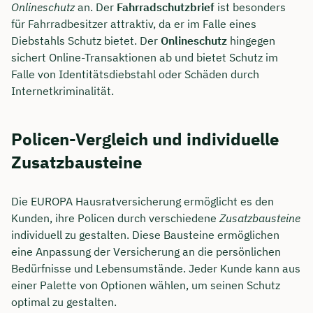
Onlineschutz
an. Der
Fahrradschutzbrief
ist besonders
für Fahrradbesitzer attraktiv, da er im Falle eines
Diebstahls Schutz bietet. Der
Onlineschutz
hingegen
sichert Online-Transaktionen ab und bietet Schutz im
Falle von Identitätsdiebstahl oder Schäden durch
Internetkriminalität.
Policen-Vergleich und individuelle
Zusatzbausteine
Die EUROPA Hausratversicherung ermöglicht es den
Kunden, ihre Policen durch verschiedene
Zusatzbausteine
Jetzt persönliches
individuell zu gestalten. Diese Bausteine ermöglichen
Beratungsgespräch mit Jonas
eine Anpassung der Versicherung an die persönlichen
Ubben sichern 🤝
Bedürfnisse und Lebensumstände. Jeder Kunde kann aus
einer Palette von Optionen wählen, um seinen Schutz
Wir beraten dich Montag bis Freitag von 8 bis
optimal zu gestalten.
18 Uhr