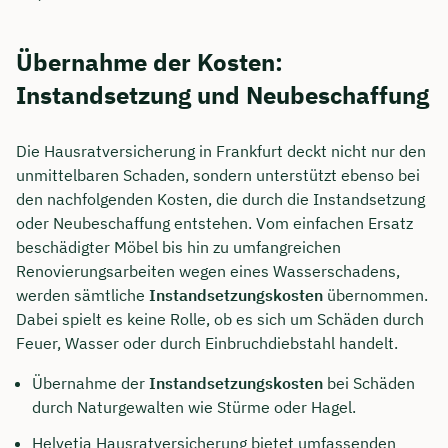
Übernahme der Kosten:
Instandsetzung und Neubeschaffung
Die Hausratversicherung in Frankfurt deckt nicht nur den
unmittelbaren Schaden, sondern unterstützt ebenso bei
den nachfolgenden Kosten, die durch die Instandsetzung
oder Neubeschaffung entstehen. Vom einfachen Ersatz
beschädigter Möbel bis hin zu umfangreichen
Renovierungsarbeiten wegen eines Wasserschadens,
werden sämtliche
Instandsetzungskosten
übernommen.
Jetzt persönliches
Dabei spielt es keine Rolle, ob es sich um Schäden durch
Feuer, Wasser oder durch Einbruchdiebstahl handelt.
Beratungsgespräch mit Jonas
Ubben sichern 🤝
Übernahme der
Instandsetzungskosten
bei Schäden
durch Naturgewalten wie Stürme oder Hagel.
Wir beraten dich Montag bis Freitag von 8 bis
Helvetia Hausratversicherung bietet umfassenden
18 Uhr