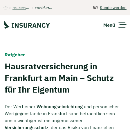
Kunde werden
>
Hausratversicherung
>
Frankfurt am Main
Startseite
Menü
Versicherungen
Ratgeber
Unternehmen
Hausratversicherung in
Frankfurt am Main – Schutz
Finanzen
für Ihr Eigentum
Expats
Über Uns
Der Wert einer
Wohnungseinrichtung
und persönlicher
Wertgegenstände in Frankfurt kann beträchtlich sein –
umso wichtiger ist ein angemessener
Kontakt
Versicherungsschutz
, der das Risiko von finanziellen