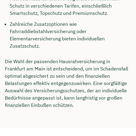
Schutz in verschiedenen Tarifen, einschließlich
Dauer: ca. 30 Minuten
Smartschutz, Topschutz und Premiumschutz.
Kostenfrei & unverbindlich
Zahlreiche Zusatzoptionen wie
Fahrraddiebstahlversicherung oder
Elementarversicherung bieten individuellen
🗓️ Wählen Sie jetzt Ihren Wunschtermin:
Zusatzschutz.
Die Wahl der passenden Hausratversicherung in
Meeting buchen
Frankfurt am Main ist entscheidend, um im Schadensfall
optimal abgesichert zu sein und den finanziellen
Belastungen effektiv entgegenzuwirken. Eine sorgfältige
Auswahl des Versicherungsschutzes, der an individuelle
Bedürfnisse angepasst ist, kann langfristig vor großen
finanziellen Einbußen schützen.