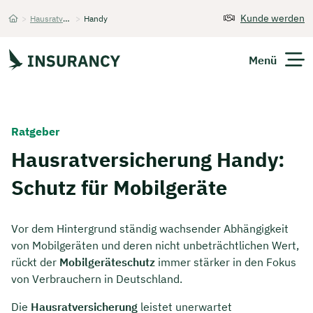
Kunde werden
>
Hausratversicherung
>
Handy
Startseite
Menü
Versicherungen
Ratgeber
Unternehmen
Hausratversicherung Handy:
Schutz für Mobilgeräte
Finanzen
Expats
Vor dem Hintergrund ständig wachsender Abhängigkeit
von Mobilgeräten und deren nicht unbeträchtlichen Wert,
Über Uns
rückt der
Mobilgeräteschutz
immer stärker in den Fokus
von Verbrauchern in Deutschland.
Kontakt
Die
Hausratversicherung
leistet unerwartet