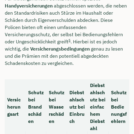
Handyversicherungen
abgeschlossen werden, die neben
Dauer: ca. 30 Minuten
den Standardrisiken auch Stürze im Haushalt oder
Schäden durch Eigenverschulden abdecken. Diese
Kostenfrei & unverbindlich
Policen bieten oft einen umfassenden
Versicherungsschutz, der selbst bei Bedienungsfehlern
5
oder Ungeschicklichkeit greift
. Hierbei ist es jedoch
🗓️ Wählen Sie jetzt Ihren Wunschtermin:
wichtig, die
Versicherungsbedingungen
genau zu lesen
und die Prämien mit den potentiell abgedeckten
Meeting buchen
Schadenskosten zu vergleichen.
Diebst
Schutz
Schutz
Diebst
ahlsch
Schutz
Versic
bei
bei
ahlsch
utz bei
bei
herun
Brand
Wasse
utz bei
einfac
Bedie
gsart
schäd
rschäd
Einbru
hem
nungsf
en
en
ch
Diebst
ehlern
ahl