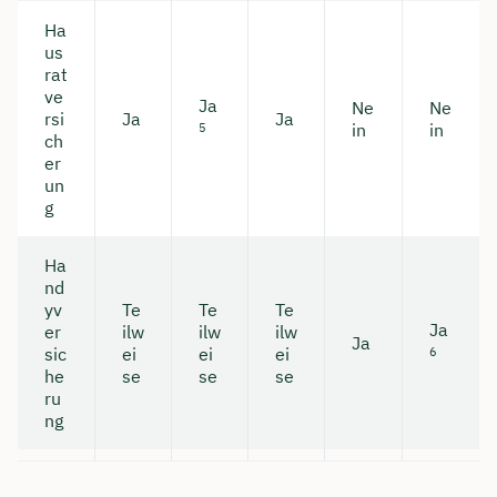
Ha
us
rat
ve
Ja
Ne
Ne
rsi
Ja
Ja
in
in
5
ch
er
un
g
Ha
nd
yv
Te
Te
Te
Ja
er
ilw
ilw
ilw
Ja
sic
ei
ei
ei
6
he
se
se
se
ru
ng