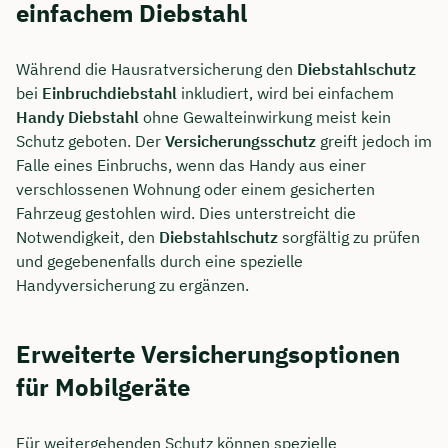
einfachem Diebstahl
Während die Hausratversicherung den
Diebstahlschutz
bei
Einbruchdiebstahl
inkludiert, wird bei einfachem
Handy Diebstahl
ohne Gewalteinwirkung meist kein
Schutz geboten. Der
Versicherungsschutz
greift jedoch im
Falle eines Einbruchs, wenn das Handy aus einer
verschlossenen Wohnung oder einem gesicherten
Fahrzeug gestohlen wird. Dies unterstreicht die
Notwendigkeit, den
Diebstahlschutz
sorgfältig zu prüfen
und gegebenenfalls durch eine spezielle
Handyversicherung zu ergänzen.
Jetzt persönliches
Beratungsgespräch mit Jonas
Erweiterte Versicherungsoptionen
Ubben sichern 🤝
für Mobilgeräte
Wir beraten dich Montag bis Freitag von 8 bis
Für weitergehenden Schutz können spezielle
18 Uhr