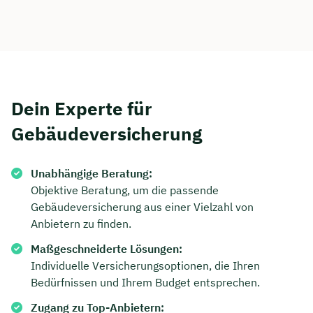
Dein Experte für
Gebäudeversicherung
Unabhängige Beratung:
Objektive Beratung, um die passende
Gebäudeversicherung aus einer Vielzahl von
Jetzt persönliches
Anbietern zu finden.
Beratungsgespräch mit Jonas
Maßgeschneiderte Lösungen:
Ubben sichern 🤝
Individuelle Versicherungsoptionen, die Ihren
Bedürfnissen und Ihrem Budget entsprechen.
Wir beraten dich Montag bis Freitag von 8 bis
Zugang zu Top-Anbietern:
18 Uhr