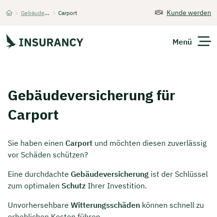
Kunde werden
>
Gebäudeversicherung
>
Carport
Startseite
Menü
Versicherungen
Gebäudeversicherung für
Unternehmen
Carport
Finanzen
Sie haben einen
Carport
und möchten diesen zuverlässig
Expats
vor Schäden schützen?
Eine durchdachte
Gebäudeversicherung
ist der Schlüssel
Über Uns
zum optimalen
Schutz
Ihrer Investition.
Unvorhersehbare
Witterungsschäden
können schnell zu
Kontakt
erheblichen Kosten führen.