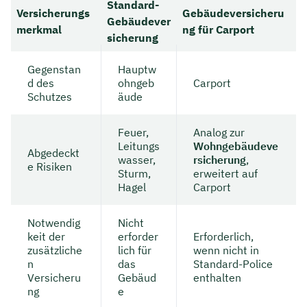
Standard-
Versicherungs
Gebäudeversicheru
Gebäudever
merkmal
ng für Carport
sicherung
Gegenstan
Hauptw
d des
ohngeb
Carport
Schutzes
äude
Feuer,
Analog zur
Leitungs
Wohngebäudeve
Abgedeckt
wasser,
rsicherung
,
e Risiken
Sturm,
erweitert auf
Hagel
Carport
Notwendig
Nicht
keit der
erforder
Erforderlich,
zusätzliche
lich für
wenn nicht in
n
das
Standard-Police
Versicheru
Gebäud
enthalten
ng
e