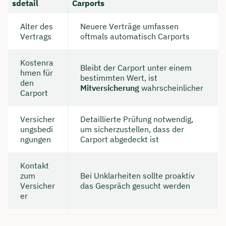
sdetail
Carports
Alter des
Neuere Verträge umfassen
Vertrags
oftmals automatisch Carports
Kostenra
Bleibt der Carport unter einem
hmen für
bestimmten Wert, ist
den
Mitversicherung
wahrscheinlicher
Carport
Versicher
Detaillierte Prüfung notwendig,
ungsbedi
um sicherzustellen, dass der
ngungen
Carport abgedeckt ist
Kontakt
zum
Bei Unklarheiten sollte proaktiv
Versicher
das Gespräch gesucht werden
er