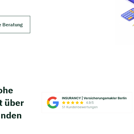
e Beratung
hohe
t über
unden