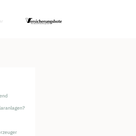
rend
laranlagen?
erzeuger