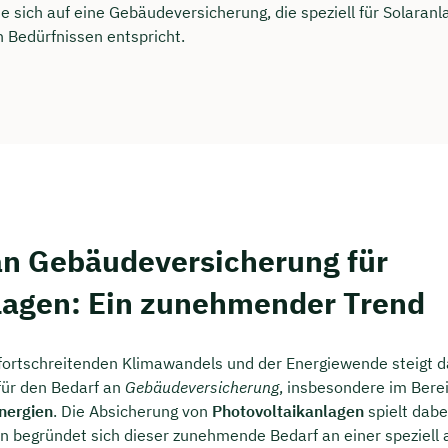
rei & unverbindlich
e sich auf eine Gebäudeversicherung, die speziell für Solaranl
n Bedürfnissen entspricht.
en Sie jetzt Ihren Wunschtermin:
ting buchen
an Gebäudeversicherung für
lagen: Ein zunehmender Trend
fortschreitenden Klimawandels und der Energiewende steigt 
für den Bedarf an
Gebäudeversicherung
, insbesondere im Bere
nergien
. Die Absicherung von
Photovoltaikanlagen
spielt dabe
in begründet sich dieser zunehmende Bedarf an einer speziell 