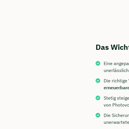
Das Wicht
Eine angepa
unerlässlich
Jetzt 
Die richtige
Beratu
erneuerbare
Ubben 
Stetig stei
von Photovo
Wir beraten
Die Sicheru
Dauer: 
unerwartete