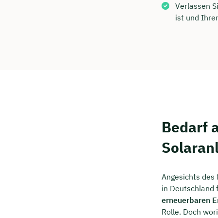
Kostenf
Verlassen Si
ist und Ihre
🗓️ Wähl
Mee
Bedarf 
Solaran
Angesichts des 
in Deutschland 
erneuerbaren E
Rolle. Doch wor