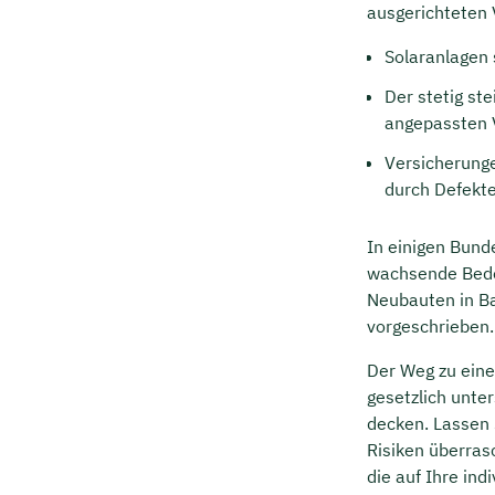
ausgerichteten 
Solaranlagen 
Der stetig st
angepassten 
Versicherunge
durch Defekte
In einigen Bunde
wachsende Bedeu
Neubauten in B
vorgeschrieben.
Der Weg zu eine
gesetzlich unte
decken. Lassen 
Risiken überras
die auf Ihre ind