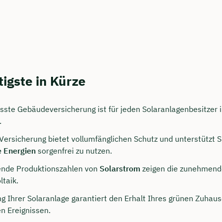
igste in Kürze
sste Gebäudeversicherung ist für jeden Solaranlagenbesitzer 
.
persönliches
 Versicherung bietet vollumfänglichen Schutz und unterstützt S
ngsgespräch mit Jonas
 Energien
sorgenfrei zu nutzen.
sichern 🤝
gende Produktionszahlen von
Solarstrom
zeigen die zunehmend
ltaik.
 dich Montag bis Freitag von 8 bis 18 Uhr
ng Ihrer Solaranlage garantiert den Erhalt Ihres grünen Zuhau
ca. 30 Minuten
n Ereignissen.