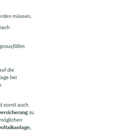
werden müssen.
 nach
gsausfällen
auf die
lage bei
h
d somit auch
ersicherung
zu
 möglichen
voltaikanlage
,