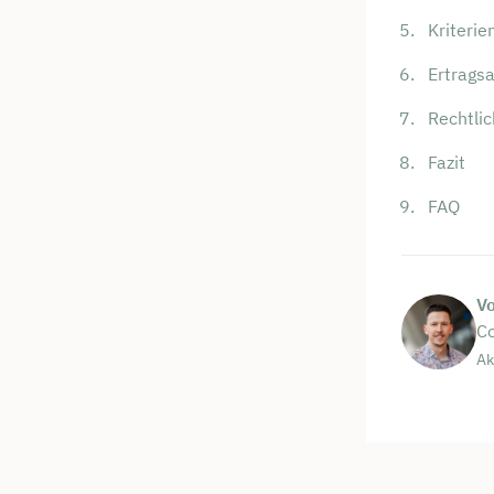
Kriterie
Ertragsa
Rechtli
Fazit
FAQ
V
Co
Ak