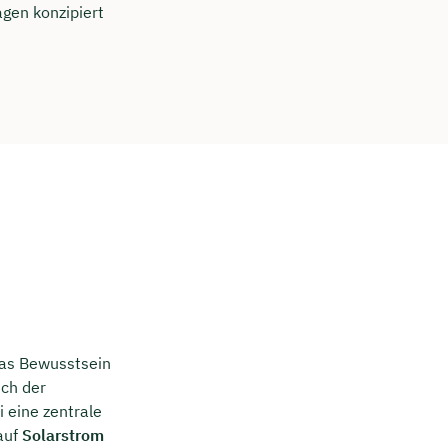
agen konzipiert
das Bewusstsein
ich der
i eine zentrale
auf
Solarstrom