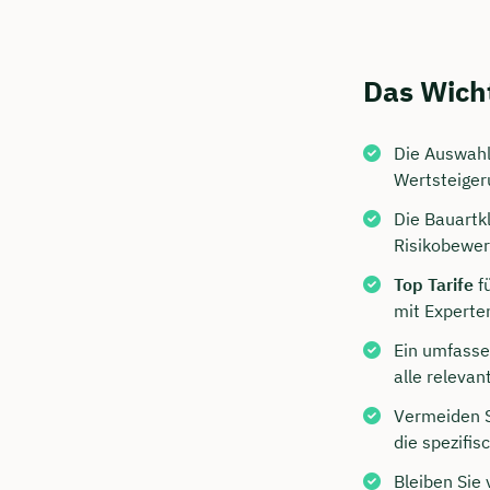
Das Wicht
Die Auswahl
Wertsteiger
Die Bauartk
Risikobewer
Top Tarife
f
Jetzt 
mit Experte
Beratu
Ein umfasse
Ubben 
alle releva
Wir beraten
Vermeiden 
die spezifi
Dauer: 
Bleiben Sie