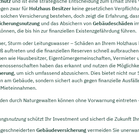
chutz
und ist eine strategische Entscheidung zum Erhalt Ihres
gen zwar für
Holzhaus Besitzer
keine gesetzlichen Verpflich
 solchen Versicherung bestehen, doch zeigt die Erfahrung, das
icherungsnutzung
und das Absichern von
Gebäudeschäden
im
nnen, die bis hin zur finanziellen Existenzgefährdung führen.
uer, Sturm oder Leitungswasser – Schäden an Ihrem Holzhaus 
 auftreten und die finanziellen Reserven schnell aufbrauchen
pen wie Hausbesitzer, Eigentümergemeinschaften, Vermieter 
nossenschaften haben das erkannt und nutzen die Möglichkei
herung
, um sich umfassend abzusichern. Dies bietet nicht nur 
n am Gebäude, sondern sichert auch gegen finanzielle Ausfäll
n Mieteinnahmen.
en durch Naturgewalten können ohne Vorwarnung eintreten –
ungsnutzung
schützt Ihr Investment und sichert die Zukunft Ih
ßgeschneiderten
Gebäudeversicherung
vermeiden Sie unerwart