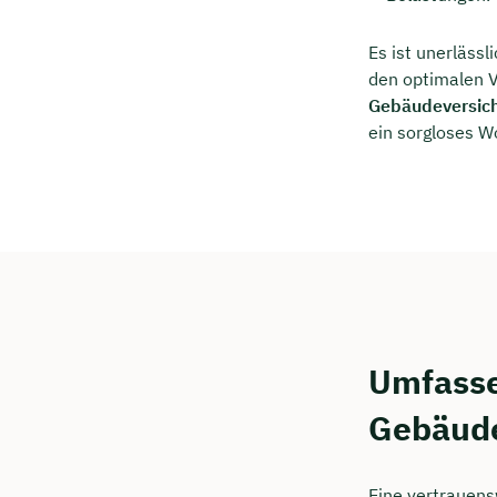
Es ist unerläss
den optimalen Ve
Gebäudeversic
ein sorgloses W
Umfasse
Gebäude
Eine vertrauens