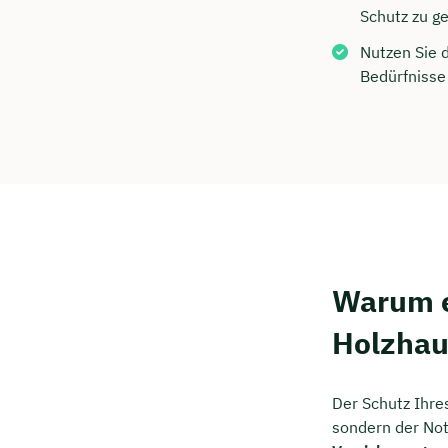
Kostenf
Schutz zu g
Nutzen Sie 
Bedürfnisse 
🗓️ Wähl
Mee
Warum e
Holzhau
Der Schutz Ihre
sondern der Not