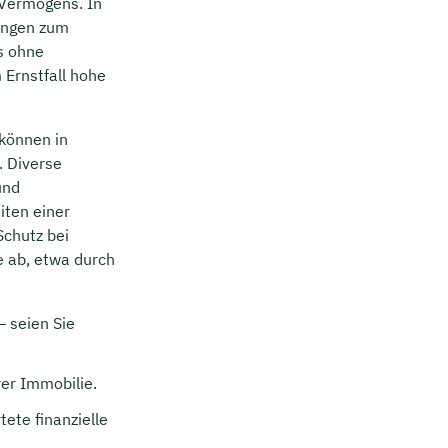
 Vermögens. In
tungen zum
s ohne
 Ernstfall hohe
können in
. Diverse
und
ten einer
Schutz bei
e ab, etwa durch
 seien Sie
rer Immobilie.
ete finanzielle