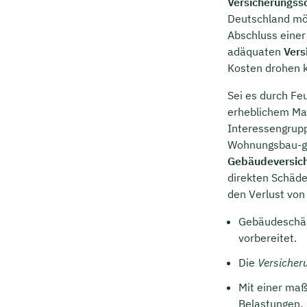
Versicherungss
Deutschland mö
Abschluss einer
adäquaten
Vers
Kosten drohen kö
Sei es durch Fe
erheblichem Maß
Interessengrup
Wohnungsbau-ge
Gebäudeversic
direkten Schäde
den Verlust vo
Gebäudeschäd
vorbereitet.
Die
Versicher
Mit einer ma
Belastungen.