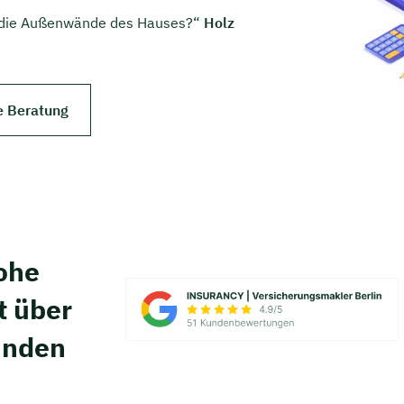
d die Außenwände des Hauses?“
Holz
e Beratung
hohe
t über
unden