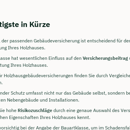
igste in Kürze
 der passenden Gebäudeversicherung ist entscheidend für den
ung Ihres Holzhauses.
lasse hat wesentlichen Einfluss auf den
Versicherungsbeitrag
tung Ihres Holzhauses.
ür Holzhausgebäudeversicherungen finden Sie durch Vergleich
persönliches
n.
ngsgespräch mit Jonas
nder Schutz umfasst nicht nur das Gebäude selbst, sondern be
sichern 🤝
nten Nebengebäude und Installationen.
 dich Montag bis Freitag von 8 bis 18 Uhr
Sie hohe
Risikozuschläge
durch eine genaue Auswahl des Vers
schen Eigenschaften Ihres Holzhauses kennt.
ca. 30 Minuten
 vorsichtig bei der Angabe der Bauartklasse, um im Schadensfa