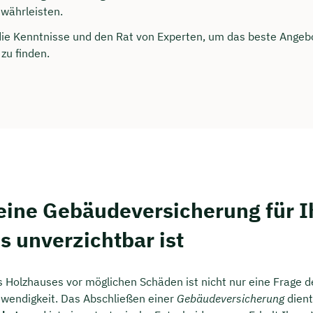
rei & unverbindlich
ewährleisten.
die Kenntnisse und den Rat von Experten, um das beste Angebo
zu finden.
en Sie jetzt Ihren Wunschtermin:
ting buchen
ine Gebäudeversicherung für I
s unverzichtbar ist
s Holzhauses vor möglichen Schäden ist nicht nur eine Frage de
wendigkeit. Das Abschließen einer
Gebäudeversicherung
dien