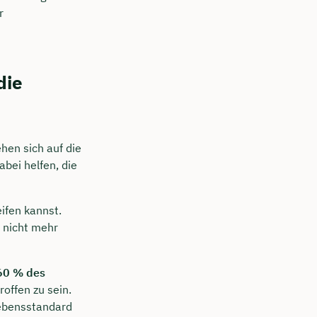
r
die
hen sich auf die
abei helfen, die
ifen kannst.
 nicht mehr
60 % des
offen zu sein.
ebensstandard