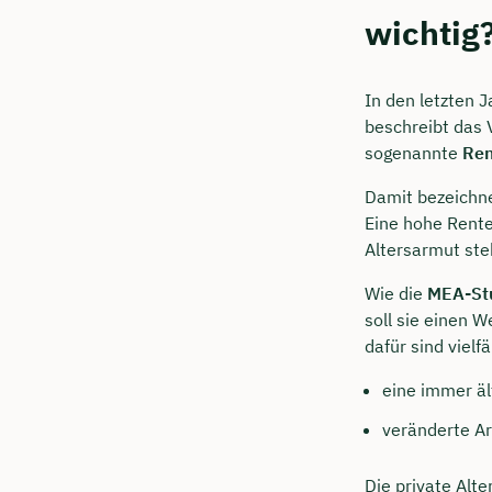
Kostenf
wichtig
In den letzten J
🗓️ Wähl
beschreibt das 
sogenannte
Ren
Mee
Damit bezeichne
Eine hohe Rente
Altersarmut ste
Wie die
MEA-St
soll sie einen 
dafür sind vielfä
eine immer äl
veränderte Ar
Die private Alte