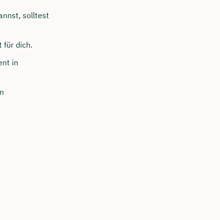
nnst, solltest
 für dich.
nt in
in