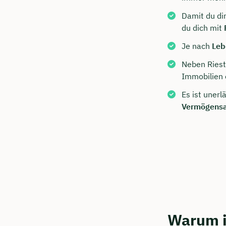
Damit du di
du dich mit
Je nach
Leb
Neben Riest
Immobilien 
Es ist unerl
Vermögensa
Jetzt 
Beratu
Bulik s
Wir beraten
Dauer: 
Warum is