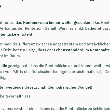
rei & unverbindlich
?
ahren ist das
Rentenniveau immer weiter gesunken
. Das Ren
en Sie jetzt Ihren Wunschtermin:
Verhältnis der Rente zum Gehalt. Wenn es sinkt, bedeutet das,
tenlücke
entsteht.
ting buchen
t man die Differenz zwischen angestrebtem und tatsächlich
nlücke hat zur Folge, dass der
Lebensstandard im Rentenalt
ht im Raum.
udie
gezeigt hat, dass die Rentenlücke aktuell immer weiter w
Wert von 9,5 % des Durchschnittsentgelts erreicht haben.
[1]
Die
ltig:
ter werdende Gesellschaft (demografischer Wandel)
beitsverhältnisse
rsvorsorge stellt eine Lösung dar, die Rentenlücke zu schließe