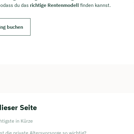
sodass du das
richtige Rentenmodell
finden kannst.
ing buchen
dieser Seite
tigste in Kürze
t die private Altersvorsorge so wichtig?