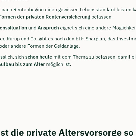
r nach Rentenbeginn einen gewissen Lebensstandard leisten ka
Formen der privaten Rentenversicherung
befassen.
enssituation
und
Anspruch
eignet sich eine andere Möglichkeit
er, Rürup und Co. gibt es noch den ETF-Sparplan, das Investme
oder andere Formen der Geldanlage.
ässlich, sich
schon heute
mit dem Thema zu befassen, damit e
ufbau bis zum Alter
möglich ist.
persönliches
ngsgespräch mit Christian
ichern 🤝
 dich Montag bis Freitag von 8 bis 18 Uhr
ca. 30 Minuten
t die private Altersvorsorge so