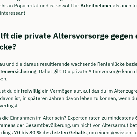
hr an Popularität und ist sowohl für
Arbeitnehmer
als auch fü
interessant.
ft die private Altersvorsorge gegen 
cke?
u und die daraus resultierende wachsende Rentenlücke bezie
ntenversicherung
. Daher gilt: Die private Altersvorsorge kann d
ßen.
st du dir
freiwillig
ein Vermögen auf, auf das du im Alter zugre
davon ist, in späteren Jahren davon leben zu können, wenn du
verfügst.
n die Einnahmen im Alter sein? Experten raten zu mindestens
kommens
der Gesamtbevölkerung, um nicht von Altersarmut betr
erdings
70 bis 80 % des letzten Gehalts
, um einen gewissen L