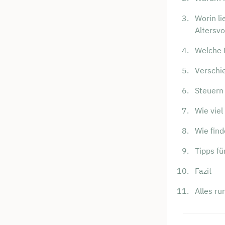
Worin li
Altersv
Welche M
Verschi
Steuern
Wie viel
Wie find
Tipps fü
Fazit
Alles r