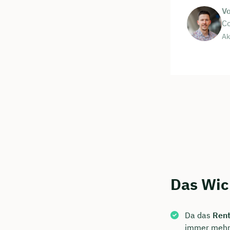
V
Co
Ak
Das Wic
Da das
Rent
immer mehr