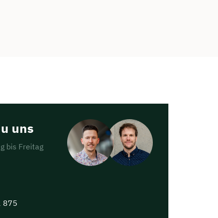
du uns
g bis Freitag
2 875