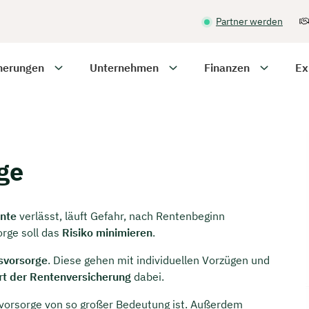
Partner werden
herungen
Unternehmen
Finanzen
Ex
ge
ente
verlässt, läuft Gefahr, nach Rentenbeginn
orge soll das
Risiko minimieren
.
rsvorsorge
. Diese gehen mit individuellen Vorzügen und
Art der Rentenversicherung
dabei.
ersvorsorge von so großer Bedeutung ist. Außerdem