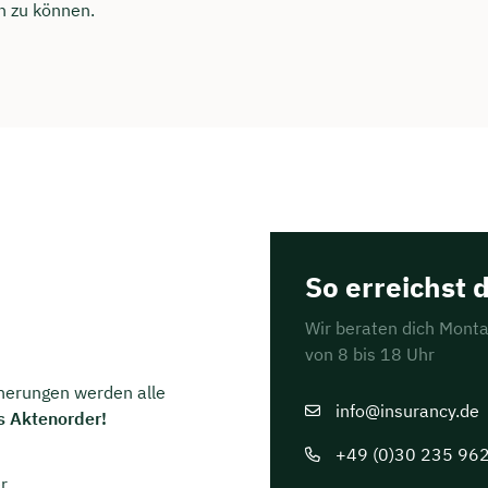
n zu können.
So erreichst 
Wir beraten dich Monta
von 8 bis 18 Uhr
cherungen werden alle
info@insurancy.de
s Aktenorder!
+49 (0)30 235 96
r