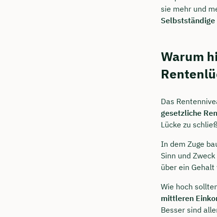
sie mehr und me
Selbstständige
Warum hil
Rentenlü
Das Rentennivea
gesetzliche Re
Lücke zu schlie
In dem Zuge bau
Sinn und Zweck 
über ein Gehalt 
Wie hoch sollte
mittleren Ein
Besser sind all