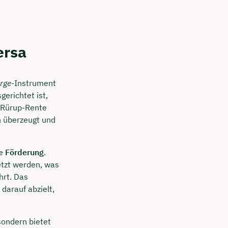
ersa
rge
-Instrument
gerichtet ist,
r Rürup-Rente
n überzeugt und
he
Förderung
.
etzt werden, was
hrt. Das
darauf abzielt,
 sondern bietet