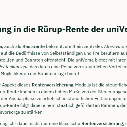
ung in die Rürup-Rente der uniV
e
, auch als
Basisrente
bekannt, stellt ein zentrales
Altersvorso
l auf die Bedürfnisse von Selbstständigen und Freiberuflern aus
tellten und Beamten offensteht. Die uniVersa bietet mit ihre
Rentenkonzept
, das durch eine Reihe von steuerlichen Vorteile
e Möglichkeiten der Kapitalanlage bietet.
r Aspekt dieses
Rentenversicherung
-Modells ist die steuerlic
rup-Rente können in einem hohen Maße von der Steuer abges
 der Ansparphase zu erheblichen steuerlichen Entlastungen fü
up-Rente folgt dabei einem staatlich geförderten Rahmen, der 
rsvorsorge zu stärken.
möglicht dabei nicht nur eine klassische
Rentenversicherung
,