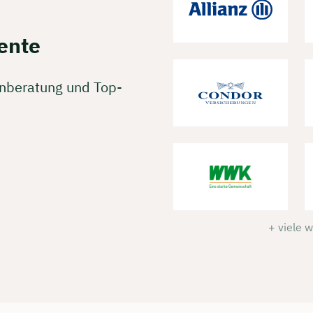
ente
enberatung und Top-
+ viele 