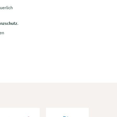
uerlich
enzschutz
.
den