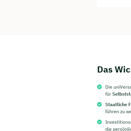
Das Wic
Jetzt 
Die uniVersa
Beratu
für
Selbstst
Bulik s
Staatliche 
Wir beraten
führen zu w
Investition
Dauer: 
die persönl