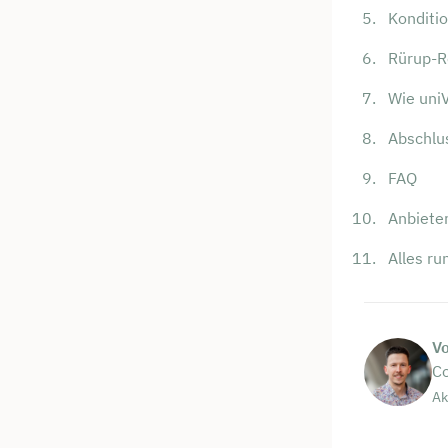
Konditi
Rürup-R
Wie uni
Abschlu
FAQ
Anbiete
Alles r
V
Co
Ak