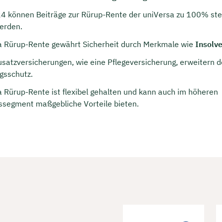
rei & unverbindlich
4 können Beiträge zur Rürup-Rente der uniVersa zu 100% ste
erden.
a Rürup-Rente gewährt Sicherheit durch Merkmale wie
Insolv
en Sie jetzt Ihren Wunschtermin:
usatzversicherungen, wie eine Pflegeversicherung, erweitern 
gsschutz.
ting buchen
a Rürup-Rente ist flexibel gehalten und kann auch im höheren
egment maßgebliche Vorteile bieten.