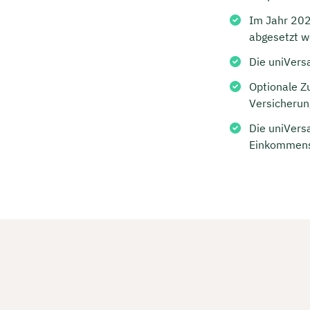
Kostenf
Im Jahr 202
abgesetzt w
Die uniVers
🗓️ Wähl
Optionale Z
Versicherun
Mee
Die uniVers
Einkommenss