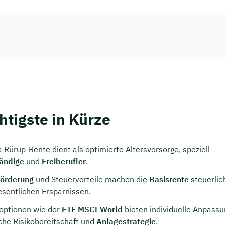
htigste in Kürze
persönliches
 Rürup-Rente dient als optimierte Altersvorsorge, speziell
ngsgespräch mit Christian
ändige
und
Freiberufler
.
ichern 🤝
Förderung
und Steuervorteile machen die
Basisrente
steuerlic
 dich Montag bis Freitag von 8 bis 18 Uhr
esentlichen Ersparnissen.
soptionen wie der
ETF MSCI World
bieten individuelle Anpassu
ca. 30 Minuten
iche Risikobereitschaft und
Anlagestrategie
.