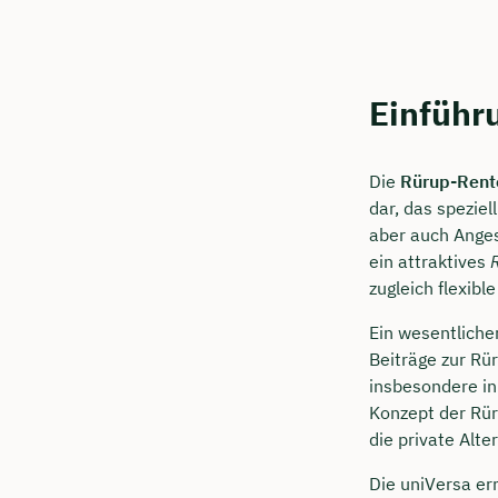
Einführ
Die
Rürup-Rent
dar, das speziel
aber auch Anges
ein attraktives
zugleich flexibl
Ein wesentliche
Beiträge zur Rü
insbesondere in
Konzept der Rür
die private Alte
Die uniVersa er