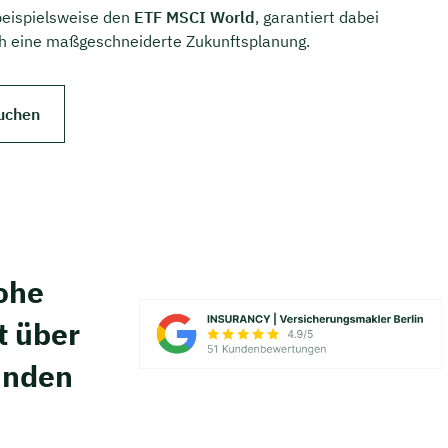
 beispielsweise den
ETF MSCI World
, garantiert dabei
uch eine maßgeschneiderte Zukunftsplanung.
uchen
hohe
t über
unden