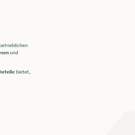
betrieblichen
esen
und
orteile
bietet,