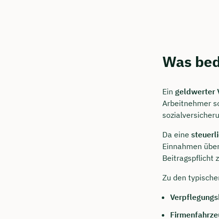
Kostenf
🗓️ Wähl
Was bed
Mee
Ein
geldwerter V
Arbeitnehmer so
sozialversicher
Da eine
steuerl
Einnahmen über 
Beitragspflicht 
Zu den typische
Verpflegungs
Firmenfahrze