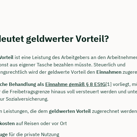
rei & unverbindlich
en Sie jetzt Ihren Wunschtermin:
eutet geldwerter Vorteil?
ting buchen
orteil
ist eine Leistung des Arbeitgebers an den Arbeitnehmer
nst aus eigener Tasche bezahlen müsste. Steuerlich und
ungsrechtlich wird der geldwerte Vorteil den
Einnahmen
zugere
iche Behandlung als
Einnahme gemäß § 8 EStG
[1] vorliegt, 
die Freibetragsgrenze hinaus voll versteuert werden und unte
zur Sozialversicherung.
n Leistungen, die dem
geldwerten Vorteil
zugerechnet werden,
kosten
auf Reisen oder vor Ort
uge
für die private Nutzung