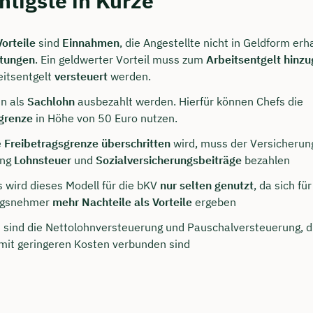
htigste in Kürze
orteile
sind
Einnahmen
, die Angestellte nicht in Geldform erh
stungen
. Ein geldwerter Vorteil muss zum
Arbeitsentgelt hinz
eitsentgelt
versteuert
werden.
n als
Sachlohn
ausbezahlt werden. Hierfür können Chefs die
grenze
in Höhe von 50 Euro nutzen.
e
Freibetragsgrenze
überschritten
wird, muss der Versicheru
ung
Lohnsteuer
und
Sozialversicherungsbeiträge
bezahlen
persönliches
s wird dieses Modell für die bKV
nur selten genutzt
, da sich fü
ngsnehmer
mehr Nachteile als Vorteile
ergeben
ngsgespräch mit Christian
n sind die Nettolohnversteuerung und Pauschalversteuerung, di
ichern 🤝
 mit geringeren Kosten verbunden sind
 dich Montag bis Freitag von 8 bis 18 Uhr
ca. 30 Minuten