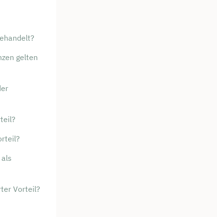
behandelt?
nzen gelten
der
teil?
rteil?
 als
ter Vorteil?