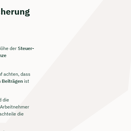
cherung
 Höhe der
Steuer-
nze
uf achten, dass
 Beiträgen
ist
d die
 Arbeitnehmer
Nachteile die