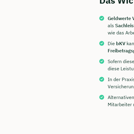
Das Wic
Geldwerte V
als
Sachlei
wie das Arb
Die
bKV
kan
Freibetrags
Sofern dies
diese Leist
Jetzt 
In der Praxi
Versicheru
Beratu
Alternative
Bulik s
Mitarbeiter
Wir beraten
Dauer: 