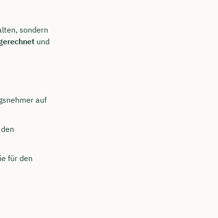
alten, sondern
ugerechnet
und
ngsnehmer auf
r den
e für den