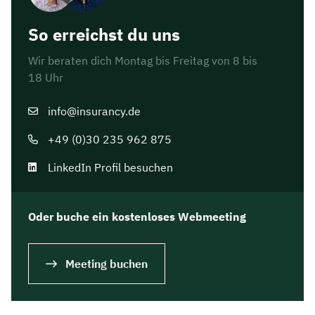
So erreichst du uns
Wir beraten dich Montag bis Freitag von 8 bis
18 Uhr
info@insurancy.de
+49 (0)30 235 962 875
LinkedIn Profil besuchen
Oder buche ein kostenloses Webmeeting
Jetzt persönliches
Beratungsgespräch mit
Meeting buchen
Christian Bulik sichern 🤝
Wir beraten dich Montag bis Freitag von 8 bis
18 Uhr