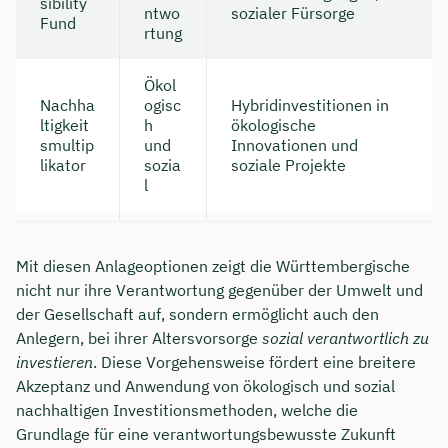
sibility
ntwo
sozialer Fürsorge
Fund
rtung
Ökol
Nachha
ogisc
Hybridinvestitionen in
ltigkeit
h
ökologische
smultip
und
Innovationen und
likator
sozia
soziale Projekte
l
Mit diesen Anlageoptionen zeigt die Württembergische
nicht nur ihre Verantwortung gegenüber der Umwelt und
der Gesellschaft auf, sondern ermöglicht auch den
Anlegern, bei ihrer Altersvorsorge
sozial verantwortlich zu
investieren
. Diese Vorgehensweise fördert eine breitere
Akzeptanz und Anwendung von ökologisch und sozial
nachhaltigen Investitionsmethoden, welche die
Grundlage für eine verantwortungsbewusste Zukunft