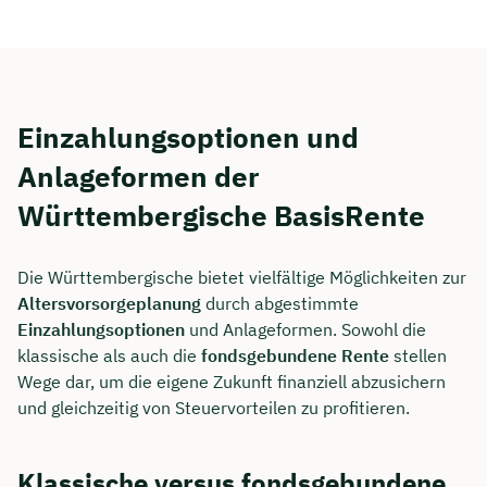
Dauer: ca. 30 Minuten
Kostenfrei & unverbindlich
Einzahlungsoptionen und
🗓️ Wählen Sie jetzt Ihren Wunschtermin:
Anlageformen der
Württembergische BasisRente
Meeting buchen
Die Württembergische bietet vielfältige Möglichkeiten zur
Altersvorsorgeplanung
durch abgestimmte
Einzahlungsoptionen
und Anlageformen. Sowohl die
klassische als auch die
fondsgebundene Rente
stellen
Wege dar, um die eigene Zukunft finanziell abzusichern
und gleichzeitig von Steuervorteilen zu profitieren.
Klassische versus fondsgebundene