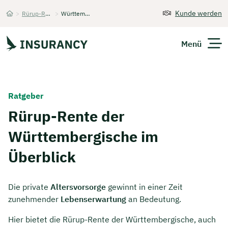
Kunde werden
>
Rürup-Rente
>
Württembergische
Startseite
Menü
Versicherungen
Ratgeber
Unternehmen
Rürup-Rente der
Württembergische im
Finanzen
Überblick
Expats
Über Uns
Die private
Altersvorsorge
gewinnt in einer Zeit
zunehmender
Lebenserwartung
an Bedeutung.
Hier bietet die Rürup-Rente der Württembergische, auch
Kontakt