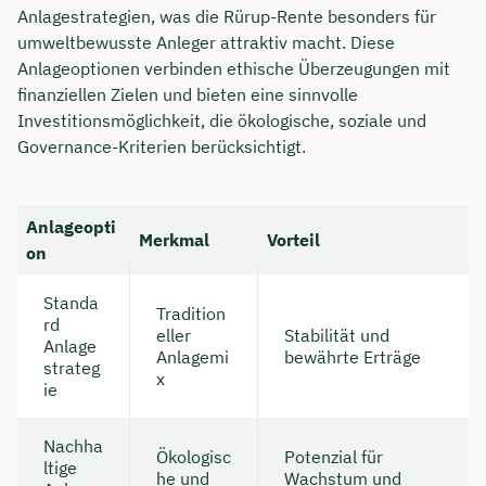
Anlagestrategien, was die Rürup-Rente besonders für
umweltbewusste Anleger attraktiv macht. Diese
Anlageoptionen verbinden ethische Überzeugungen mit
finanziellen Zielen und bieten eine sinnvolle
Investitionsmöglichkeit, die ökologische, soziale und
Governance-Kriterien berücksichtigt.
Anlageopti
Merkmal
Vorteil
on
Standa
Tradition
rd
eller
Stabilität und
Anlage
Anlagemi
bewährte Erträge
strateg
x
ie
Nachha
Ökologisc
Potenzial für
ltige
he und
Wachstum und