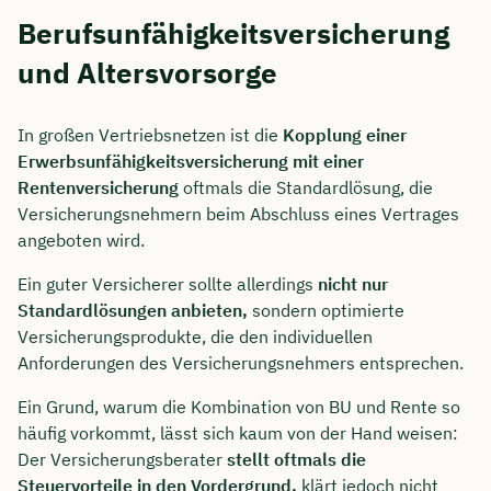
Berufsunfähigkeitsversicherung
und Altersvorsorge
In großen Vertriebsnetzen ist die
Kopplung einer
Erwerbsunfähigkeitsversicherung mit einer
Rentenversicherung
oftmals die Standardlösung, die
Versicherungsnehmern beim Abschluss eines Vertrages
angeboten wird.
Ein guter Versicherer sollte allerdings
nicht nur
Standardlösungen anbieten,
sondern optimierte
Versicherungsprodukte, die den individuellen
Jetzt persönliches
Anforderungen des Versicherungsnehmers entsprechen.
Beratungsgespräch mit
Ein Grund, warum die Kombination von BU und Rente so
Tobias Niendieck sichern 🤝
häufig vorkommt, lässt sich kaum von der Hand weisen:
Der Versicherungsberater
stellt oftmals die
Wir beraten dich Montag bis Freitag von 8 bis
Steuervorteile in den Vordergrund,
klärt jedoch nicht
18 Uhr