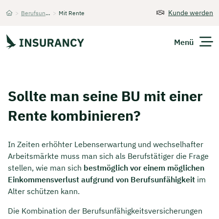
Kunde werden
>
Berufsunfähigkeitsversicherung
>
Mit Rente
Startseite
Menü
Versicherungen
Sollte man seine BU mit einer
Unternehmen
Rente kombinieren?
Finanzen
In Zeiten erhöhter Lebenserwartung und wechselhafter
Expats
Arbeitsmärkte muss man sich als Berufstätiger die Frage
stellen, wie man sich
bestmöglich vor einem möglichen
Über Uns
Einkommensverlust aufgrund von Berufsunfähigkeit
im
Alter schützen kann.
Die Kombination der Berufsunfähigkeitsversicherungen
Kontakt