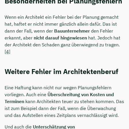
Besonderheiten bei Planungsfehlern
Dauer: ca. 30 Minuten
Wenn ein Architekt ein Fehler bei der Planung gemacht
Kostenfrei & unverbindlich
hat, haftet er nicht immer gänzlich allein dafür. Das ist
dann der Fall, wenn der
Bauunternehmer
den Fehler
erkannt, aber
nicht darauf hingewiesen
hat. Jedoch hat
🗓️ Wählen Sie jetzt Ihren Wunschtermin:
der Architekt den Schaden ganz überwiegend zu tragen.
[4]
Meeting buchen
Weitere Fehler im Architektenberuf
Eine Haftung kann nicht nur wegen Planungsfehlern
vorliegen. Auch eine
Überschreitung von Kosten
und
Terminen
kann Architekten teuer zu stehen kommen. Das
ist zum Beispiel dann der Fall, wenn die Überwachung
und das Aufstellen eines Zeitplans vernachlässigt wird.
Und auch die
Unterschätzung von