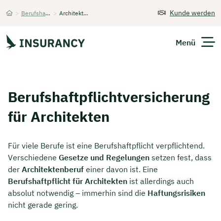
Kunde werden
>
Berufshaftpflichtversicherung
>
Architekten
Startseite
Menü
Versicherungen
Berufs­haftpflicht­versicherung
Unternehmen
für Architekten
Finanzen
Für viele Berufe ist eine Berufshaftpflicht verpflichtend.
Expats
Verschiedene
Gesetze und Regelungen
setzen fest, dass
der
Architektenberuf
einer davon ist. Eine
Über Uns
Berufshaftpflicht für Architekten
ist allerdings auch
absolut notwendig – immerhin sind die
Haftungsrisiken
nicht gerade gering.
Kontakt