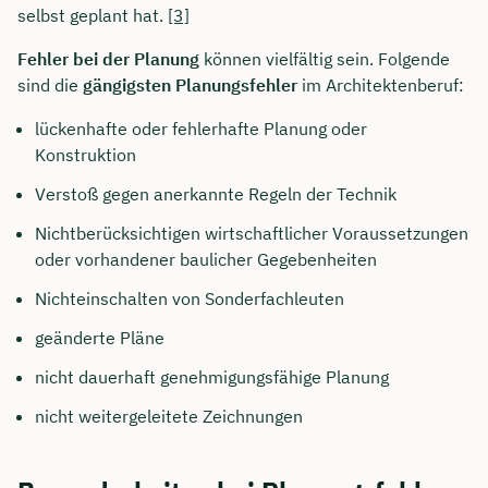
selbst geplant hat.
[3]
Fehler bei der Planung
können vielfältig sein. Folgende
sind die
gängigsten Planungsfehler
im Architektenberuf:
lückenhafte oder fehlerhafte Planung oder
Konstruktion
Verstoß gegen anerkannte Regeln der Technik
Nichtberücksichtigen wirtschaftlicher Voraussetzungen
oder vorhandener baulicher Gegebenheiten
Nichteinschalten von Sonderfachleuten
geänderte Pläne
Jetzt persönliches
Beratungsgespräch mit
nicht dauerhaft genehmigungsfähige Planung
Tobias Niendieck sichern 🤝
nicht weitergeleitete Zeichnungen
Wir beraten dich Montag bis Freitag von 8 bis
18 Uhr