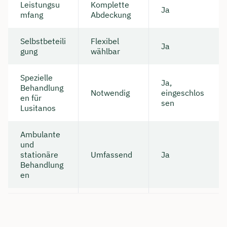
Leistungsu
Komplette
Ja
mfang
Abdeckung
Selbstbeteili
Flexibel
Ja
gung
wählbar
Spezielle
Ja,
Behandlung
Notwendig
eingeschlos
en für
sen
Lusitanos
Ambulante
und
stationäre
Umfassend
Ja
Jetzt persönliches
Behandlung
en
Beratungsgespräch mit Jonas
Ubben sichern 🤝
Wir beraten dich Montag bis Freitag von 8 bis
18 Uhr