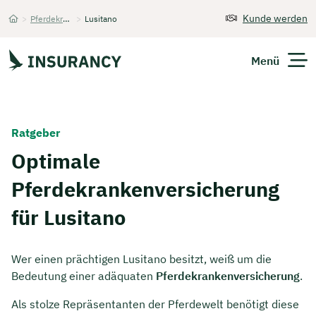
Kunde werden
>
Pferdekrankenversicherung
>
Lusitano
Startseite
Menü
Versicherungen
Ratgeber
Unternehmen
Optimale
Pferdekrankenversicherung
Finanzen
für Lusitano
Expats
Über Uns
Wer einen prächtigen Lusitano besitzt, weiß um die
Bedeutung einer adäquaten
Pferdekrankenversicherung
.
Als stolze Repräsentanten der Pferdewelt benötigt diese
Kontakt