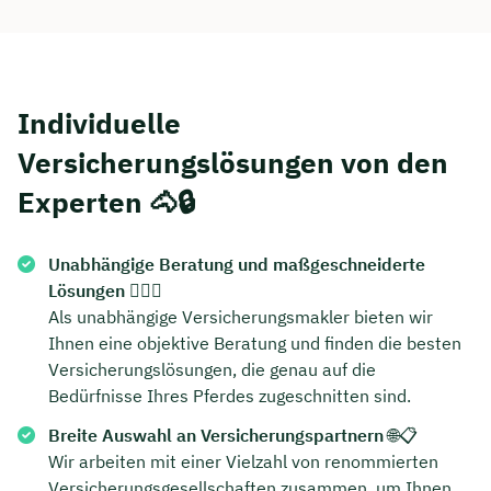
Dauer: ca. 30 Minuten
Kostenfrei & unverbindlich
Individuelle
Versicherungslösungen von den
🗓️ Wählen Sie jetzt Ihren Wunschtermin:
Experten 🐴🔒
Meeting buchen
Unabhängige Beratung und maßgeschneiderte
Lösungen
🕵️‍♂️🐴
Als unabhängige Versicherungsmakler bieten wir
Ihnen eine objektive Beratung und finden die besten
Versicherungslösungen, die genau auf die
Bedürfnisse Ihres Pferdes zugeschnitten sind.
Breite Auswahl an Versicherungspartnern
🌐📋
Wir arbeiten mit einer Vielzahl von renommierten
Versicherungsgesellschaften zusammen, um Ihnen