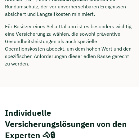
Rundumschutz, der vor unvorhersehbaren Ereignissen
absichert und Langzeitkosten minimiert.
Für Besitzer eines Sella Italiano ist es besonders wichtig,
eine Versicherung zu wählen, die sowohl präventive
Gesundheitsleistungen als auch spezielle
Operationskosten abdeckt, um dem hohen Wert und den
spezifischen Anforderungen dieser edlen Rasse gerecht
zu werden.
Jetzt persönliches
Beratungsgespräch mit Jonas
Individuelle
Ubben sichern 🤝
Versicherungslösungen von den
Wir beraten dich Montag bis Freitag von 8 bis
Experten 🐴🔒
18 Uhr