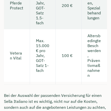
Pferde
Jahr,
en,
200 €
Protect
GOT-
Spezial
Satz
behand
1.5-
lungen
fach
Altersb
Max.
edingte
15.000
Besch
€ pro
werden
Vetera
Jahr,
100 €
,
n Vital
GOT-
Präven
Satz 1-
tivmaß
fach
nahme
n
Bei der Auswahl der passenden Versicherung für einen
Sella Italiano ist es wichtig, nicht nur auf die Kosten,
sondern auch auf die angebotenen Leistungen zu achten,