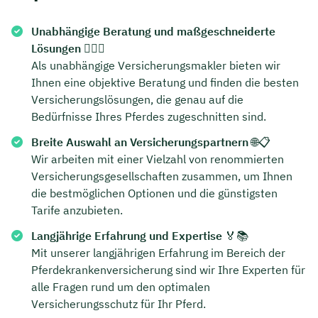
Dauer: ca. 30 Minuten
Unabhängige Beratung und maßgeschneiderte
Lösungen
🕵️‍♂️🐴
Kostenfrei & unverbindlich
Als unabhängige Versicherungsmakler bieten wir
Ihnen eine objektive Beratung und finden die besten
Versicherungslösungen, die genau auf die
🗓️ Wählen Sie jetzt Ihren Wunschtermin:
Bedürfnisse Ihres Pferdes zugeschnitten sind.
Breite Auswahl an Versicherungspartnern
🌐📋
Meeting buchen
Wir arbeiten mit einer Vielzahl von renommierten
Versicherungsgesellschaften zusammen, um Ihnen
die bestmöglichen Optionen und die günstigsten
Tarife anzubieten.
Langjährige Erfahrung und Expertise
🏅📚
Mit unserer langjährigen Erfahrung im Bereich der
Pferdekrankenversicherung sind wir Ihre Experten für
alle Fragen rund um den optimalen
Versicherungsschutz für Ihr Pferd.