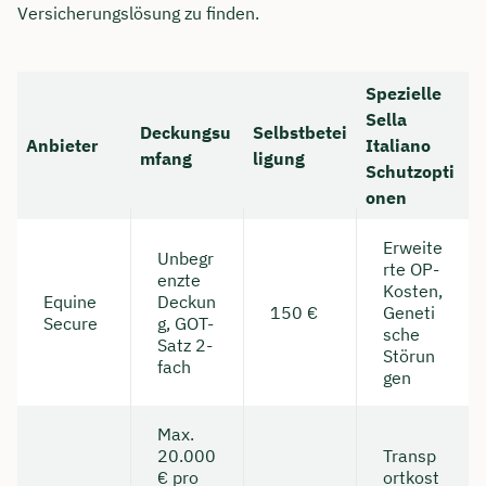
Versicherungslösung zu finden.
Spezielle
Sella
Deckungsu
Selbstbetei
Anbieter
Italiano
mfang
ligung
Schutzopti
onen
Erweite
Unbegr
rte OP-
enzte
Kosten,
Equine
Deckun
150 €
Geneti
Secure
g, GOT-
sche
Satz 2-
Störun
fach
gen
Max.
20.000
Transp
€ pro
ortkost