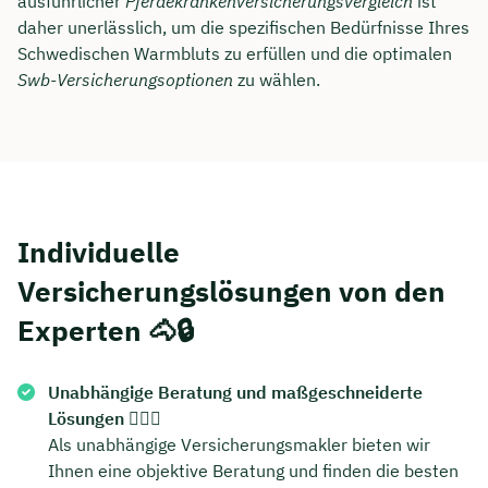
ausführlicher
Pferdekrankenversicherungsvergleich
ist
daher unerlässlich, um die spezifischen Bedürfnisse Ihres
Schwedischen Warmbluts zu erfüllen und die optimalen
Swb-Versicherungsoptionen
zu wählen.
Individuelle
Versicherungslösungen von den
Experten 🐴🔒
Jetzt persönliches
Beratungsgespräch mit Jonas
Unabhängige Beratung und maßgeschneiderte
Ubben sichern 🤝
Lösungen
🕵️‍♂️🐴
Als unabhängige Versicherungsmakler bieten wir
Wir beraten dich Montag bis Freitag von 8 bis
Ihnen eine objektive Beratung und finden die besten
18 Uhr