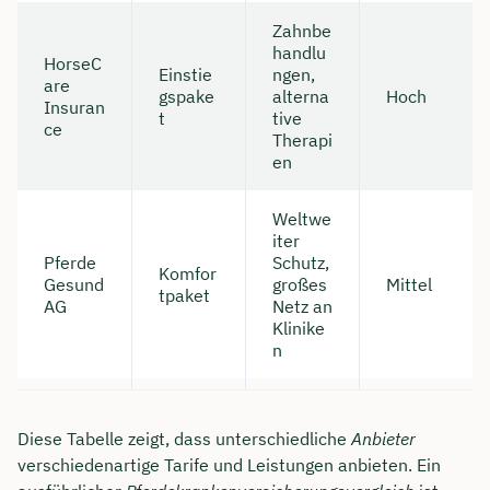
Zahnbe
handlu
HorseC
Einstie
ngen,
are
gspake
alterna
Hoch
Insuran
t
tive
ce
Therapi
en
Weltwe
iter
Pferde
Schutz,
Komfor
Gesund
großes
Mittel
tpaket
AG
Netz an
Klinike
n
Diese Tabelle zeigt, dass unterschiedliche
Anbieter
verschiedenartige Tarife und Leistungen anbieten. Ein