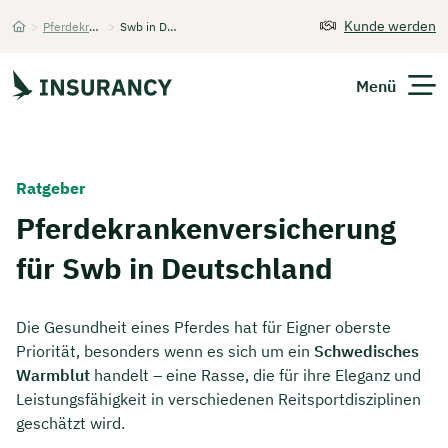
Kunde werden
>
Pferdekrankenversicherung
>
Swb in Deutschland
Startseite
Menü
Versicherungen
Ratgeber
Unternehmen
Pferdekrankenversicherung
für Swb in Deutschland
Finanzen
Expats
Die Gesundheit eines Pferdes hat für Eigner oberste
Priorität, besonders wenn es sich um ein
Schwedisches
Über Uns
Warmblut
handelt – eine Rasse, die für ihre Eleganz und
Leistungsfähigkeit in verschiedenen Reitsportdisziplinen
geschätzt wird.
Kontakt