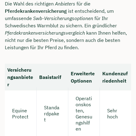
Die Wahl des richtigen
Anbieters
für die
Pferdekrankenversicherung
ist entscheidend, um
umfassende
Swb-Versicherungsoptionen
für Ihr
Schwedisches Warmblut zu sichern. Ein gründlicher
Pferdekrankenversicherungsvergleich
kann Ihnen helfen,
nicht nur die besten Preise, sondern auch die besten
Leistungen für Ihr Pferd zu finden.
Versicheru
Erweiterte
Kundenzuf
ngsanbiete
Basistarif
Optionen
riedenheit
r
Operati
onskos
Standa
Equine
ten,
Sehr
rdpake
Protect
Genesu
hoch
t
ngshilf
en