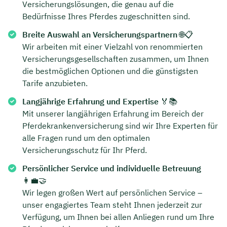
Versicherungslösungen, die genau auf die
Bedürfnisse Ihres Pferdes zugeschnitten sind.
Dauer: ca. 30 Minuten
Breite Auswahl an Versicherungspartnern
🌐📋
Kostenfrei & unverbindlich
Wir arbeiten mit einer Vielzahl von renommierten
Versicherungsgesellschaften zusammen, um Ihnen
die bestmöglichen Optionen und die günstigsten
🗓️ Wählen Sie jetzt Ihren Wunschtermin:
Tarife anzubieten.
Langjährige Erfahrung und Expertise
🏅📚
Meeting buchen
Mit unserer langjährigen Erfahrung im Bereich der
Pferdekrankenversicherung sind wir Ihre Experten für
alle Fragen rund um den optimalen
Versicherungsschutz für Ihr Pferd.
Persönlicher Service und individuelle Betreuung
👩‍💼🤝
Wir legen großen Wert auf persönlichen Service –
unser engagiertes Team steht Ihnen jederzeit zur
Verfügung, um Ihnen bei allen Anliegen rund um Ihre