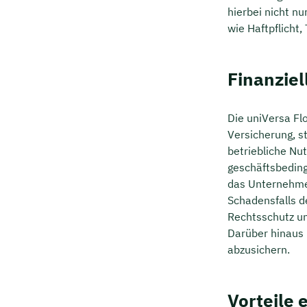
hierbei nicht n
wie Haftpflicht
Finanzie
Die uniVersa Fl
Versicherung, s
betriebliche Nu
geschäftsbedingt
das Unternehmen
Schadensfalls d
Rechtsschutz un
Darüber hinaus i
abzusichern.
Vorteile