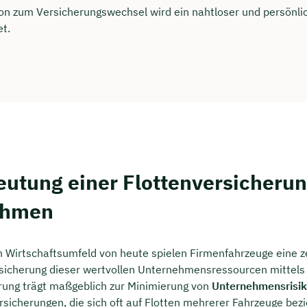
rei & unverbindlich
ion zum Versicherungswechsel wird ein nahtloser und persönli
et.
en Sie jetzt Ihren Wunschtermin:
ting buchen
eutung einer Flottenversicherun
ehmen
Wirtschaftsumfeld von heute spielen Firmenfahrzeuge eine ze
bsicherung dieser wertvollen Unternehmensressourcen mittels
rung trägt maßgeblich zur Minimierung von
Unternehmensrisi
icherungen, die sich oft auf Flotten mehrerer Fahrzeuge bezi