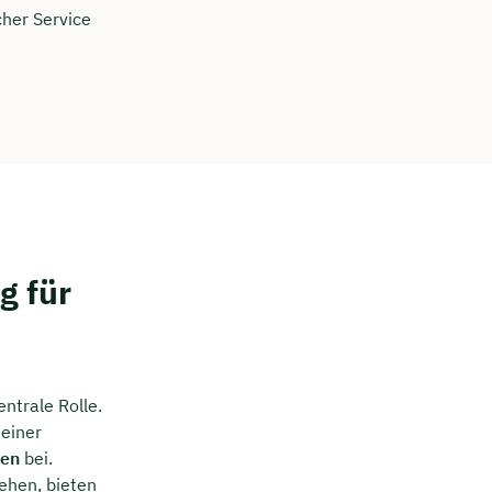
cher Service
g für
ntrale Rolle.
 einer
ken
bei.
ehen, bieten