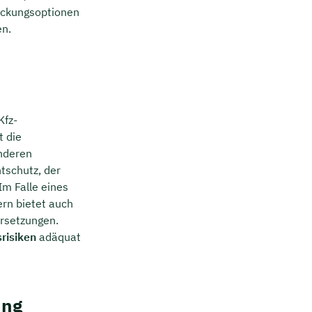
Deckungsoptionen
en.
Kfz-
t die
anderen
htschutz, der
Im Falle eines
ern bietet auch
ersetzungen.
risiken
adäquat
ung