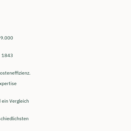
s 9.000
it 1843
steneffizienz.
xpertise
ein Vergleich
schiedlichsten