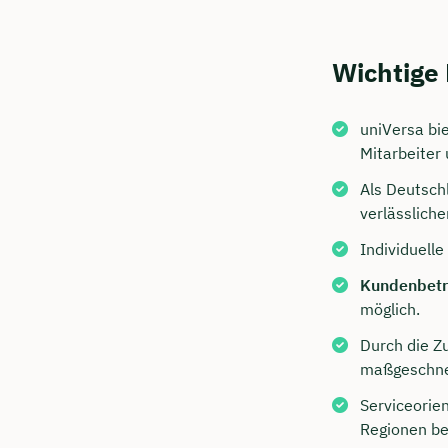
Wichtige
uniVersa bi
Mitarbeiter 
Als Deutsch
verlässlich
Individuelle
Jetzt 
Kundenbet
Beratu
möglich.
Ubben 
Durch die Z
maßgeschnei
Wir beraten
Serviceorie
Dauer: 
Regionen be