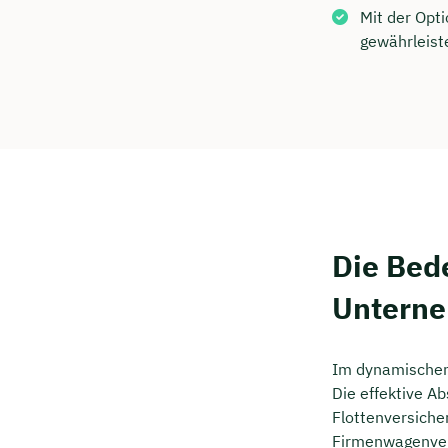
Kostenf
Mit der Opt
gewährleist
🗓️ Wähl
Mee
Die Bed
Untern
Im dynamischen 
Die effektive A
Flottenversiche
Firmenwagenvers