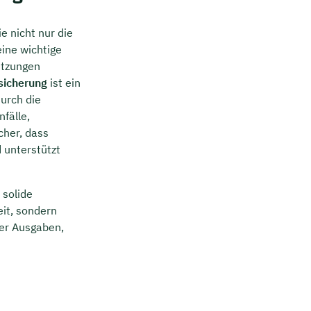
e nicht nur die
ine wichtige
etzungen
ssicherung
ist ein
durch die
nfälle,
cher, dass
 unterstützt
 solide
eit, sondern
ner Ausgaben,