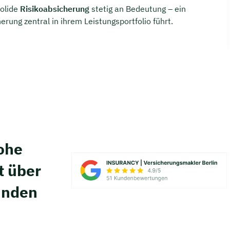
solide
Risikoabsicherung
stetig an Bedeutung – ein
rung zentral in ihrem Leistungsportfolio führt.
hohe
t über
unden