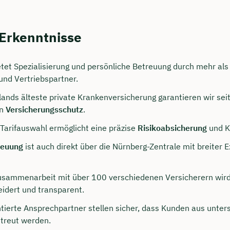
 Erkenntnisse
etet Spezialisierung und persönliche Betreuung durch mehr al
und Vertriebspartner.
lands älteste private Krankenversicherung garantieren wir se
en
Versicherungsschutz
.
 Tarifauswahl ermöglicht eine präzise
Risikoabsicherung
und Ko
persönliches
reuung
ist auch direkt über die Nürnberg-Zentrale mit breiter E
ngsgespräch mit Jonas
sichern 🤝
usammenarbeit mit über 100 verschiedenen Versicherern wird 
dert und transparent.
 dich Montag bis Freitag von 8 bis 18 Uhr
ntierte Ansprechpartner stellen sicher, dass Kunden aus unter
ca. 30 Minuten
treut werden.