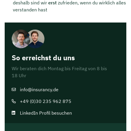
deshalb sind wir
erst
zufrieden, wenn du wirklich alles
verstanden hast
So erreichst du uns
Wir beraten dich Montag bis Freitag von 8 bis
18 Uhr
info@insurancy.de
+49 (0)30 235 962 875
LinkedIn Profil besuchen