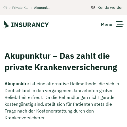
Kunde werden
>
Private Krankenversicherung
>
Akupunktur
Startseite
Menü
Versicherungen
Akupunktur – Das zahlt die
Unternehmen
private Kranken­versicherung
Finanzen
Akupunktur
ist eine alternative Heilmethode, die sich in
Expats
Deutschland in den vergangenen Jahrzehnten großer
Beliebtheit erfreut. Da die Behandlungen nicht gerade
Über Uns
kostengünstig sind, stellt sich für Patienten stets die
Frage nach der Kostenerstattung durch den
Krankenversicherer.
Kontakt