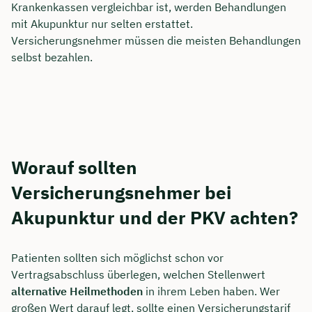
Krankenkassen vergleichbar ist, werden Behandlungen
mit Akupunktur nur selten erstattet.
Versicherungsnehmer müssen die meisten Behandlungen
selbst bezahlen.
Worauf sollten
Versicherungsnehmer bei
Akupunktur und der PKV achten?
Jetzt persönliches
Beratungsgespräch mit
Patienten sollten sich möglichst schon vor
Christian Bulik sichern 🤝
Vertragsabschluss überlegen, welchen Stellenwert
alternative Heilmethoden
in ihrem Leben haben. Wer
Wir beraten dich Montag bis Freitag von 8 bis
großen Wert darauf legt, sollte einen Versicherungstarif
18 Uhr