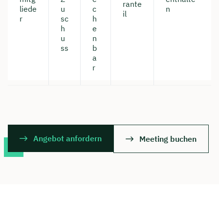
rante
liede
u
c
n
il
Dauer: ca. 30 Minuten
r
sc
h
h
e
Kostenfrei & unverbindlich
u
n
ss
b
a
r
🗓️ Wählen Sie jetzt Ihren Wunschtermin:
Meeting buchen
Angebot anfordern
Meeting buchen