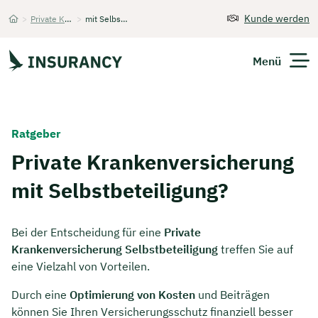
Kunde werden
>
Private Krankenversicherung
>
mit Selbstbeteiligung
Startseite
Menü
Versicherungen
Ratgeber
Unternehmen
Private Krankenversicherung
mit Selbstbeteiligung?
Finanzen
Expats
Bei der Entscheidung für eine
Private
Krankenversicherung Selbstbeteiligung
treffen Sie auf
Über Uns
eine Vielzahl von Vorteilen.
Durch eine
Optimierung von Kosten
und Beiträgen
Kontakt
können Sie Ihren Versicherungsschutz finanziell besser