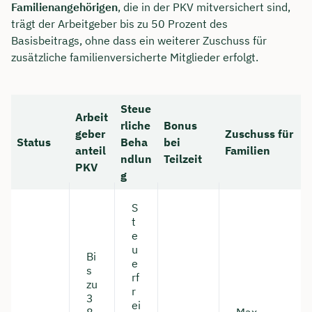
Familienangehörigen
, die in der PKV mitversichert sind,
trägt der Arbeitgeber bis zu 50 Prozent des
Basisbeitrags, ohne dass ein weiterer Zuschuss für
zusätzliche familienversicherte Mitglieder erfolgt.
Steue
Arbeit
rliche
Bonus
geber
Zuschuss für
Status
Beha
bei
anteil
Familien
ndlun
Teilzeit
PKV
g
S
t
e
u
Bi
e
s
rf
zu
r
3
ei
8
Max.