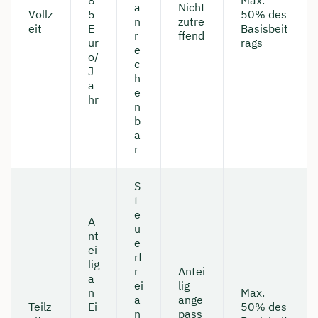
a
Nicht
Vollz
5
50% des
n
zutre
eit
E
Basisbeit
r
ffend
ur
rags
e
o/
c
J
h
a
e
hr
n
b
a
r
S
t
e
A
u
nt
e
ei
rf
lig
r
Antei
a
ei
lig
n
Max.
a
ange
Teilz
Ei
50% des
n
pass