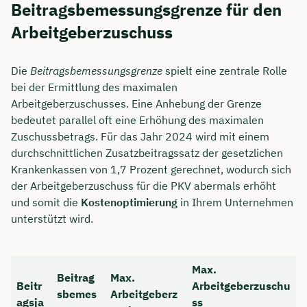
Beitragsbemessungsgrenze für den
Arbeitgeberzuschuss
Die
Beitragsbemessungsgrenze
spielt eine zentrale Rolle
bei der Ermittlung des maximalen
Arbeitgeberzuschusses. Eine Anhebung der Grenze
bedeutet parallel oft eine Erhöhung des maximalen
Zuschussbetrags. Für das Jahr 2024 wird mit einem
durchschnittlichen Zusatzbeitragssatz der gesetzlichen
Krankenkassen von 1,7 Prozent gerechnet, wodurch sich
der Arbeitgeberzuschuss für die PKV abermals erhöht
und somit die
Kostenoptimierung
in Ihrem Unternehmen
Jetzt persönliches
unterstützt wird.
Beratungsgespräch mit
Christian Bulik sichern 🤝
Max.
Beitrag
Max.
Beitr
Arbeitgeberzuschu
Wir beraten dich Montag bis Freitag von 8 bis
sbemes
Arbeitgeberz
agsja
ss
18 Uhr