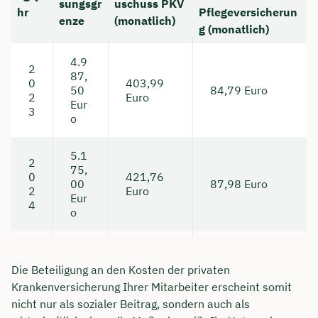
sungsgr
uschuss PKV
hr
Pflegeversicherun
enze
(monatlich)
Dauer: ca. 30 Minuten
g (monatlich)
Kostenfrei & unverbindlich
4.9
2
87,
0
403,99
50
84,79 Euro
2
Euro
🗓️ Wählen Sie jetzt Ihren Wunschtermin:
Eur
3
o
Meeting buchen
5.1
2
75,
0
421,76
00
87,98 Euro
2
Euro
Eur
4
o
Die Beteiligung an den Kosten der privaten
Krankenversicherung Ihrer Mitarbeiter erscheint somit
nicht nur als sozialer Beitrag, sondern auch als