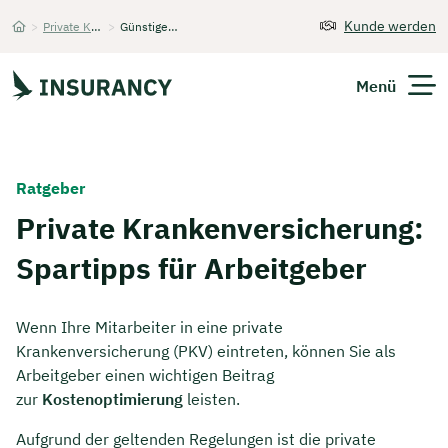
Kunde werden
>
Private Krankenversicherung
>
Günstiger für Arbeitgeber
Startseite
Menü
Versicherungen
Ratgeber
Unternehmen
Private Krankenversicherung:
Spartipps für Arbeitgeber
Finanzen
Expats
Wenn Ihre Mitarbeiter in eine private
Krankenversicherung (PKV) eintreten, können Sie als
Über Uns
Arbeitgeber einen wichtigen Beitrag
zur
Kostenoptimierung
leisten.
Kontakt
Aufgrund der geltenden Regelungen ist die private