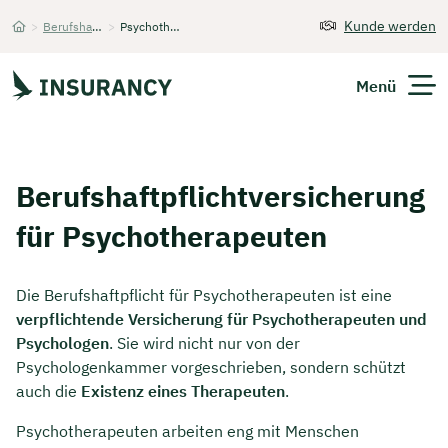
Kunde werden
>
Berufshaftpflichtversicherung
>
Psychotherapeuten
Startseite
Menü
Versicherungen
Berufs­haftpflicht­versicherung
Unternehmen
für Psychotherapeuten
Finanzen
Die Berufshaftpflicht für Psychotherapeuten ist eine
Expats
verpflichtende Versicherung für Psychotherapeuten und
Psychologen
. Sie wird nicht nur von der
Über Uns
Psychologenkammer vorgeschrieben, sondern schützt
auch die
Existenz eines Therapeuten
.
Psychotherapeuten arbeiten eng mit Menschen
Kontakt