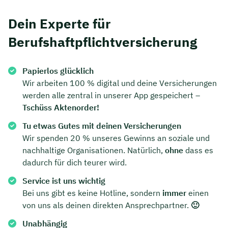
Dein Experte für
Berufshaftpflichtversicherung
Papierlos glücklich
Wir arbeiten 100 % digital und deine Versicherungen
werden alle zentral in unserer App gespeichert –
Tschüss Aktenorder!
Tu etwas Gutes mit deinen Versicherungen
Wir spenden 20 % unseres Gewinns an soziale und
nachhaltige Organisationen. Natürlich,
ohne
dass es
Jetzt persönliches
dadurch für dich teurer wird.
Beratungsgespräch mit
Service ist uns wichtig
Tobias Niendieck sichern 🤝
Bei uns gibt es keine Hotline, sondern
immer
einen
von uns als deinen direkten Ansprechpartner.
🙂
Wir beraten dich Montag bis Freitag von 8 bis
Unabhängig
18 Uhr