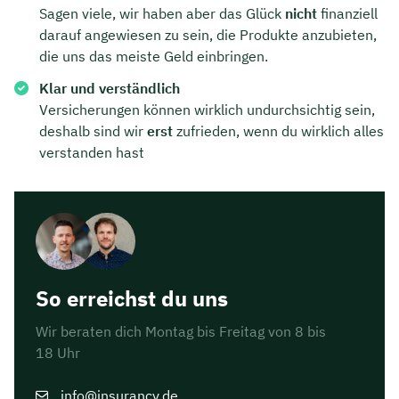
Sagen viele, wir haben aber das Glück
nicht
finanziell
Dauer: ca. 30 Minuten
darauf angewiesen zu sein, die Produkte anzubieten,
die uns das meiste Geld einbringen.
Kostenfrei & unverbindlich
Klar und verständlich
Versicherungen können wirklich undurchsichtig sein,
🗓️ Wählen Sie jetzt Ihren Wunschtermin:
deshalb sind wir
erst
zufrieden, wenn du wirklich alles
verstanden hast
Meeting buchen
So erreichst du uns
Wir beraten dich Montag bis Freitag von 8 bis
18 Uhr
info@insurancy.de