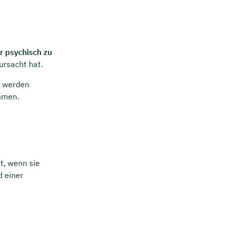
r psychisch zu
ursacht hat.
l werden
ommen.
t, wenn sie
d einer