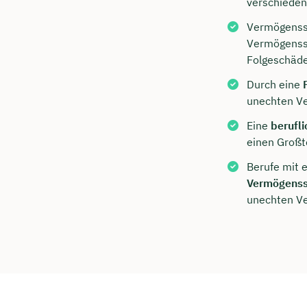
verschieden
Vermögenss
Vermögenssc
Folgeschäde
Durch eine
unechten V
Eine
berufli
einen Großt
Berufe mit 
Vermögenss
unechten V