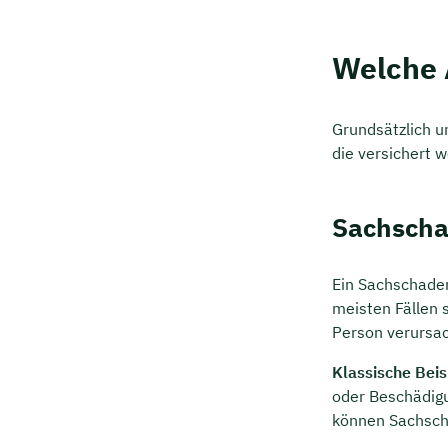
Welche 
Grundsätzlich u
die versichert 
Sachsch
Jetzt 
Ein Sachschade
Beratu
meisten Fällen 
Person verursa
Niendi
Klassische Beis
Wir beraten
oder Beschädigu
Dauer: 
können Sachsch