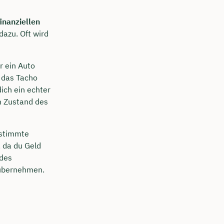
finanziellen
azu. Oft wird
r ein Auto
r das Tacho
dich ein echter
m Zustand des
estimmte
, da du Geld
 des
 übernehmen.