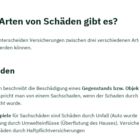
Arten von Schäden gibt es?
nterscheiden Versicherungen zwischen drei verschiedenen Ar
werden können.
aden
persönliches
n beschreibt die Beschädigung eines
Gegenstands bzw. Objek
ngsgespräch mit Tobias
spricht man von einem Sachschaden, wenn der Schaden durch e
cht wurde.
eck sichern 🤝
piele
für Sachschäden sind Schäden durch Unfall (Auto wurde 
 dich Montag bis Freitag von 8 bis 18 Uhr
ng durch Umwelteinflüsse (Überflutung des Hauses). Versich
ca. 30 Minuten
äden durch Haftpflichtversicherungen