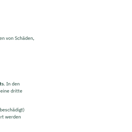
ten von Schäden,
ts
. In den
ine dritte
beschädigt)
ert werden