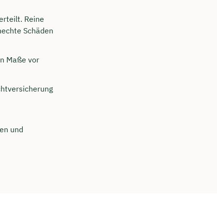
rteilt. Reine
unechte Schäden
en Maße vor
chtversicherung
ten und