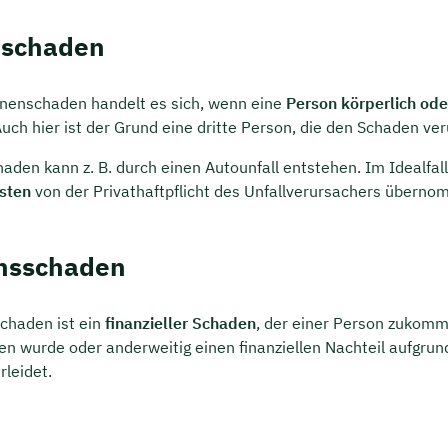
rei & unverbindlich
nschaden
en Sie jetzt Ihren Wunschtermin:
nenschaden handelt es sich, wenn eine
Person körperlich ode
Auch hier ist der Grund eine dritte Person, die den Schaden ver
ting buchen
aden kann z. B. durch einen Autounfall entstehen. Im Idealfal
sten
von der Privathaftpflicht des Unfallverursachers übern
nsschaden
chaden ist ein
finanzieller Schaden
, der einer Person zukomm
ten wurde oder anderweitig einen finanziellen Nachteil aufgrun
rleidet.