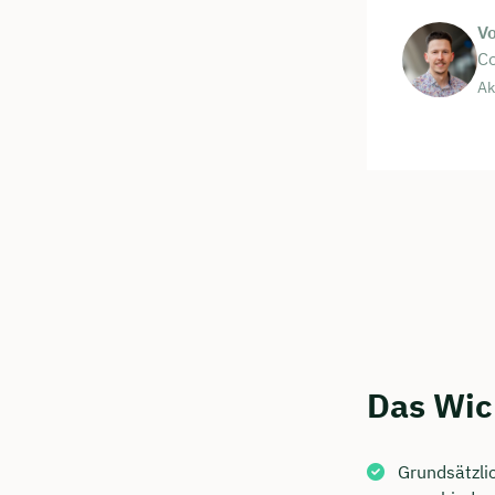
V
Co
Ak
Das Wic
Grundsätzli