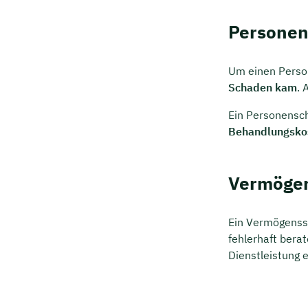
Kostenf
Persone
🗓️ Wähl
Um einen Perso
Schaden kam
. 
Mee
Ein Personensch
Behandlungsko
Vermöge
Ein Vermögenss
fehlerhaft bera
Dienstleistung e