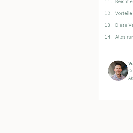
Reicht 
Vorteil
Diese Ve
Alles r
V
Co
Ak