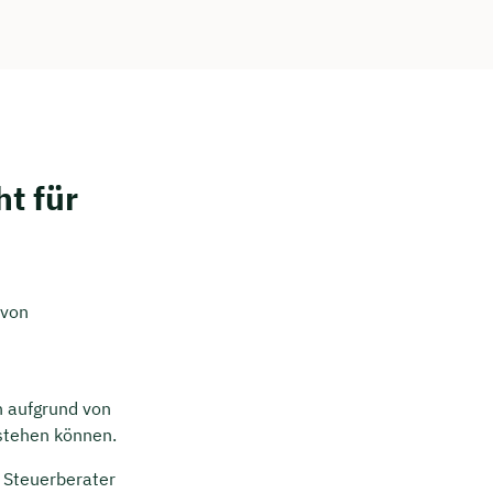
t für
 von
n aufgrund von
tstehen können.
 Steuerberater