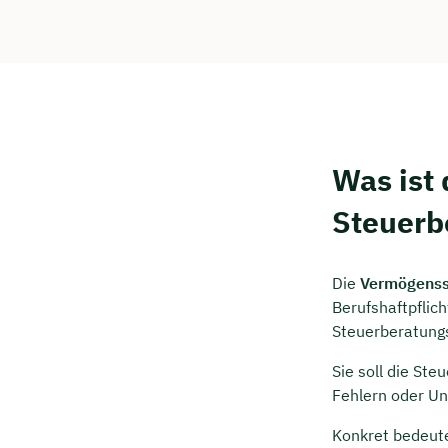
Kostenf
🗓️ Wähl
Mee
Was ist
Steuerb
Die
Vermögenssc
Berufshaftpflich
Steuerberatungs
Sie soll die Ste
Fehlern oder Un
Konkret bedeute