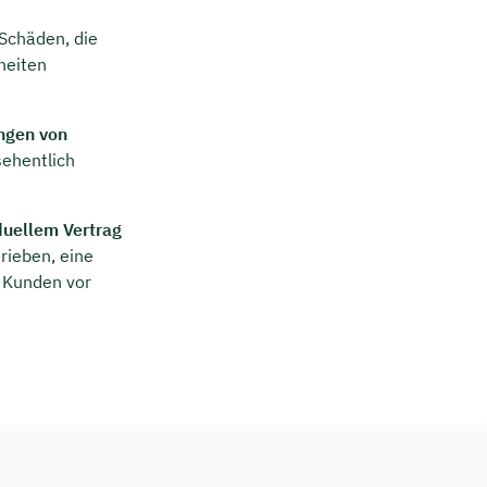
Schäden, die
heiten
ngen von
sehentlich
duellem Vertrag
hrieben, eine
e Kunden vor