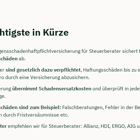
htigste in Kürze
ensschadenhaftpflichtversicherung für Steuerberater sichert
schäden
ab.
ter
sind gesetzlich dazu verpflichtet
, Haftungsschäden bis zu 
o durch eine Versicherung abzusichern.
persönliches
erung
übernimmt Schadensersatzkosten
und überprüft in jede
ngsgespräch mit Tobias
ge.
eck sichern 🤝
chäden sind zum Beispiel:
Falschberatungen, Fehler in der B
 durch Fristversäumnisse etc.
 dich Montag bis Freitag von 8 bis 18 Uhr
ter
empfehlen wir für Steuerberater: Allianz, HDI, ERGO, AIG 
ca. 30 Minuten