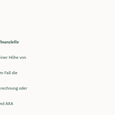
finanzielle
einer Höhe von
m Fall die
erechnung oder
und AXA