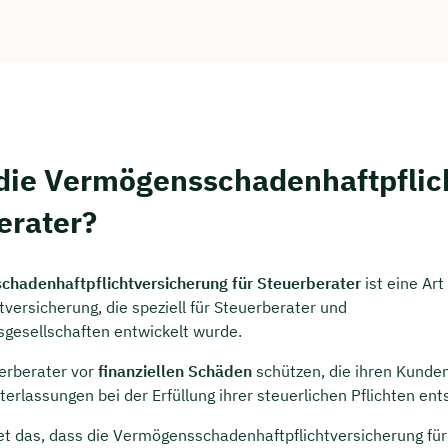
rei & unverbindlich
en Sie jetzt Ihren Wunschtermin:
ting buchen
 die Vermögensschadenhaftpflich
erater?
hadenhaftpflichtversicherung für Steuerberater
ist eine Art
tversicherung, die speziell für Steuerberater und
gesellschaften entwickelt wurde.
uerberater vor
finanziellen Schäden
schützen, die ihren Kunde
terlassungen bei der Erfüllung ihrer steuerlichen Pflichten en
t das, dass die Vermögensschadenhaftpflichtversicherung für