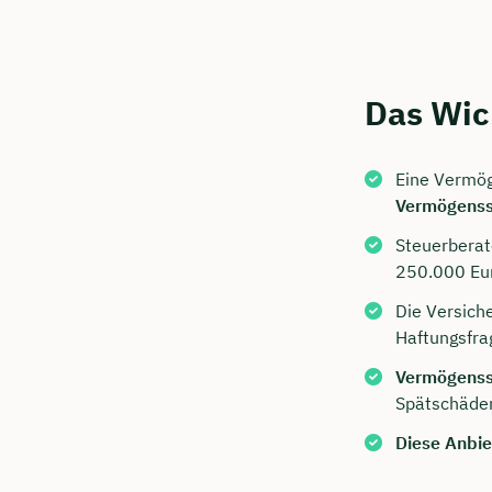
Das Wic
Eine Vermög
Vermögens
Steuerbera
250.000 Eur
Jetzt 
Die Versich
Beratu
Haftungsfra
Niendi
Vermögenss
Spätschäden
Wir beraten
Diese Anbie
Dauer: 