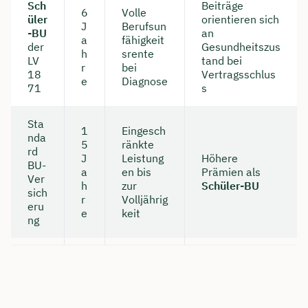
Sch
Beiträge
6
Volle
üler
orientieren sich
J
Berufsun
-BU
an
a
fähigkeit
der
Gesundheitszus
h
srente
LV
tand bei
r
bei
18
Vertragsschlus
e
Diagnose
71
s
Sta
1
Eingesch
nda
5
ränkte
rd
J
Leistung
Höhere
BU-
a
en bis
Prämien als
Ver
h
zur
Schüler-BU
sich
r
Volljährig
eru
e
keit
ng