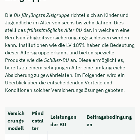
Dauer: ca. 30 Minuten
Die
BU für jüngste Zielgruppe
richtet sich an Kinder und
Jugendliche im Alter von sechs bis zehn Jahren. Dies
Kostenfrei & unverbindlich
stellt das
frühestmögliche Alter BU
dar, in welchem eine
Berufsunfähigkeitsversicherung abgeschlossen werden
🗓️ Wählen Sie jetzt Ihren Wunschtermin:
kann. Institutionen wie die LV 1871 haben die Bedeutung
dieser Altersgruppe erkannt und bieten spezielle
Produkte wie die
Schüler-BU
an. Diese ermöglicht es,
Meeting buchen
bereits zu einem sehr jungen Alter eine umfangreiche
Absicherung zu gewährleisten. Im Folgenden wird ein
Überblick über die entscheidenden Vorteile und
Konditionen solcher Versicherungslösungen geboten.
Versich
Mind
Leistungen
Beitragsbedingung
erungs
estal
der BU
en
modell
ter