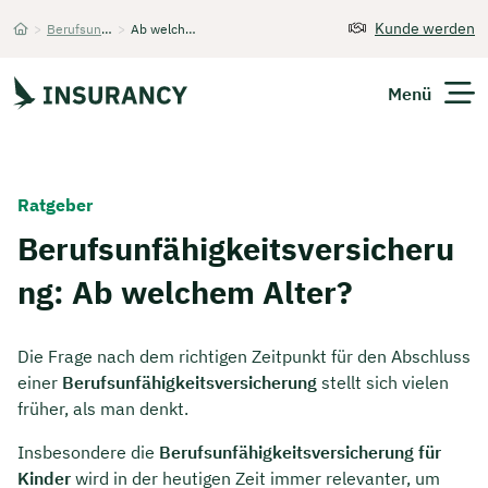
Kunde werden
>
Berufsunfähigkeitsversicherung
>
Ab welchem Alter
Startseite
Menü
Versicherungen
Ratgeber
Unternehmen
Berufsunfähigkeitsversicheru
ng: Ab welchem Alter?
Finanzen
Expats
Die Frage nach dem richtigen Zeitpunkt für den Abschluss
einer
Berufsunfähigkeitsversicherung
stellt sich vielen
Über Uns
früher, als man denkt.
Insbesondere die
Berufsunfähigkeitsversicherung für
Kontakt
Kinder
wird in der heutigen Zeit immer relevanter, um