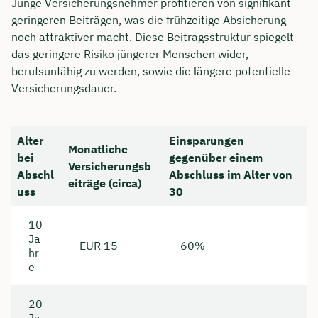
Junge Versicherungsnehmer profitieren von signifikant
geringeren Beiträgen, was die frühzeitige Absicherung
noch attraktiver macht. Diese Beitragsstruktur spiegelt
das geringere Risiko jüngerer Menschen wider,
berufsunfähig zu werden, sowie die längere potentielle
Versicherungsdauer.
Alter
Einsparungen
Monatliche
bei
gegenüber einem
Versicherungsb
Abschl
Abschluss im Alter von
eiträge (circa)
uss
30
10
Ja
EUR 15
60%
hr
e
20
Ja