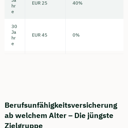
EUR 25
40%
hr
e
30
Ja
EUR 45
0%
hr
e
Jetzt persönliches
Beratungsgespräch mit
Berufsunfähigkeitsversicherung
Tobias Niendieck sichern 🤝
ab welchem Alter – Die jüngste
Wir beraten dich Montag bis Freitag von 8 bis
Zielgruppe
18 Uhr