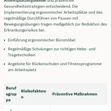
Arbeitsplatzergonomie
und präventive
Gesundheitsstrategien entscheidend. Die
Dauer: ca. 30 Minuten
Implementierung ergonomischer Arbeitsplätze und das
regelmäßige Durchführen von Pausen mit
Kostenfrei & unverbindlich
Bewegungsübungen tragen maßgeblich zur Reduktion des
Erkrankungsrisikos bei.
🗓️ Wählen Sie jetzt Ihren Wunschtermin:
Einführung ergonomischer Büromöbel
Regelmäßige Schulungen zur richtigen Hebe- und
Meeting buchen
Tragetechniken
Angebote für Rückenschulen und Fitnessprogramme
am Arbeitsplatz
Beruf
Risikofaktore
sgrup
Präventive Maßnahmen
n
pe