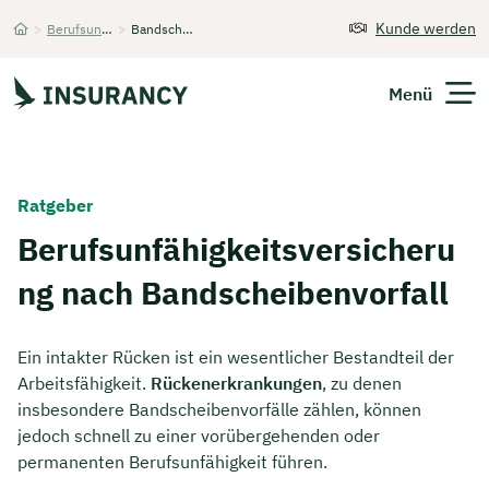
Kunde werden
>
Berufsunfähigkeitsversicherung
>
Bandscheibenvorfall
Startseite
Menü
Versicherungen
Ratgeber
Unternehmen
Berufsunfähigkeitsversicheru
ng nach Bandscheibenvorfall
Finanzen
Expats
Ein intakter Rücken ist ein wesentlicher Bestandteil der
Arbeitsfähigkeit.
Rückenerkrankungen
, zu denen
Über Uns
insbesondere Bandscheibenvorfälle zählen, können
jedoch schnell zu einer vorübergehenden oder
permanenten Berufsunfähigkeit führen.
Kontakt