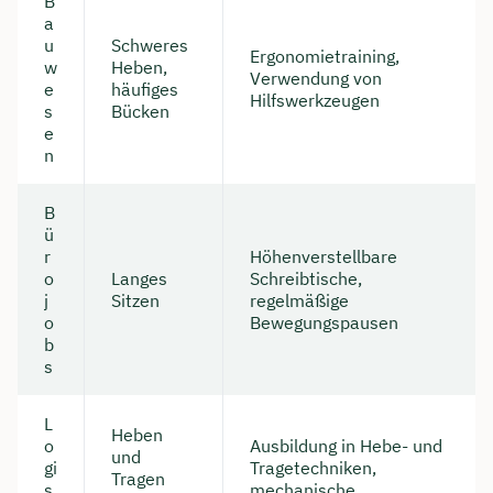
B
a
u
Schweres
Ergonomietraining,
w
Heben,
Verwendung von
e
häufiges
Hilfswerkzeugen
s
Bücken
e
n
B
ü
r
Höhenverstellbare
o
Langes
Schreibtische,
j
Sitzen
regelmäßige
o
Bewegungspausen
b
s
L
Heben
o
Ausbildung in Hebe- und
und
gi
Tragetechniken,
Tragen
s
mechanische