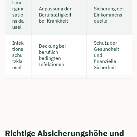
Umo
rgani
Anpassung der
Sicherung der
satio
Berufstätigkeit
Einkommens
nskla
bei Krankheit
quelle
usel
Infek
Schutz der
Deckung bei
tions
Gesundheit
beruflich
schu
und
bedingten
tzkla
finanzielle
Infektionen
usel
Sicherheit
Richtige Absicherungshöhe und