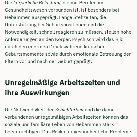
Die
körperliche Belastung
, die mit Berufen im
Gesundheitswesen verbunden ist, ist besonders bei
Hebammen ausgeprägt. Lange Stehzeiten, die
Unterstützung bei Geburtspositionen und die
Notwendigkeit, schnell reagieren zu müssen, stellen hohe
Anforderungen an den Körper. Psychisch wird das Bild
durch den enormen Druck während kritischer
Geburtsmomente sowie durch emotionale Betreuung der
Eltern vor und nach der Geburt geprägt.
Unregelmäßige Arbeitszeiten und
ihre Auswirkungen
Jetzt persönliches
Beratungsgespräch mit
Die Notwendigkeit der
Schichtarbeit
und die damit
Tobias Niendieck sichern 🤝
verbundenen unregelmäßigen Arbeitszeiten können das
soziale und familiäre Leben von Hebammen stark
Wir beraten dich Montag bis Freitag von 8 bis
beeinträchtigen. Das Risiko für gesundheitliche Probleme
18 Uhr