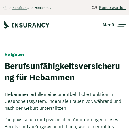
Kunde werden
>
Berufsunfähigkeitsversicherung
>
Hebammen
Startseite
Menü
Versicherungen
Ratgeber
Unternehmen
Berufsunfähigkeitsversicheru
ng für Hebammen
Finanzen
Expats
Hebammen
erfüllen eine unentbehrliche Funktion im
Gesundheitssystem, indem sie Frauen vor, während und
Über Uns
nach der Geburt unterstützen.
Die physischen und psychischen Anforderungen dieses
Kontakt
Berufs sind außergewöhnlich hoch, was ein erhöhtes