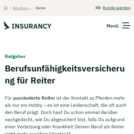
Kunde werden
>
Berufsunfähigkeitsversicherung
>
Reiter
Startseite
Menü
Versicherungen
Ratgeber
Unternehmen
Berufsunfähigkeitsversicheru
ng für Reiter
Finanzen
Expats
Für
passionierte Reiter
ist der Kontakt zu Pferden mehr
als nur ein Hobby – es ist eine Leidenschaft, die oft auch
Über Uns
den Beruf prägt. Doch hast Du schon einmal darüber
nachgedacht, wie Du abgesichert bist, falls Du aufgrund
einer Verletzung oder Krankheit Deinen Beruf als Reiter
Kontakt
nicht mehr ausüben könntest?