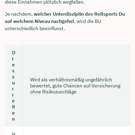
diese Einnahmen plötzlich wegfallen.
Je nachdem,
welcher Unterdisziplin des Reitsports Du
auf welchem Niveau nachgehst
, wird die BU
unterschiedlich beeinflusst.
D
r
e
s
s
Wird als verhältnismäßig ungefährlich
u
bewertet, gute Chancen auf Versicherung
r
ohne Risikozuschläge
r
e
it
e
n
V