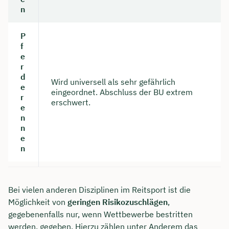
n
P
f
e
r
d
Wird universell als sehr gefährlich
e
eingeordnet. Abschluss der BU extrem
r
erschwert.
e
n
n
e
n
Jetzt persönliches
Beratungsgespräch mit
Bei vielen anderen Disziplinen im Reitsport ist die
Tobias Niendieck sichern 🤝
Möglichkeit von
geringen Risikozuschlägen
,
gegebenenfalls nur, wenn Wettbewerbe bestritten
Wir beraten dich Montag bis Freitag von 8 bis
werden, gegeben. Hierzu zählen unter Anderem das
18 Uhr