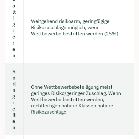
o
lt
i
Weitgehend risikoarm, geringfügige
g
Risikozuschläge möglich, wenn
i
Wettbewerbe bestritten werden (25%)
e
r
e
n
S
p
ri
Ohne Wettbewerbsbeteiligung meist
n
geringes Risiko/geringer Zuschlag. Wenn
g
Wettbewerbe bestritten werden,
r
rechtfertigen höhere Klassen höhere
e
Risikozuschläge
it
e
n