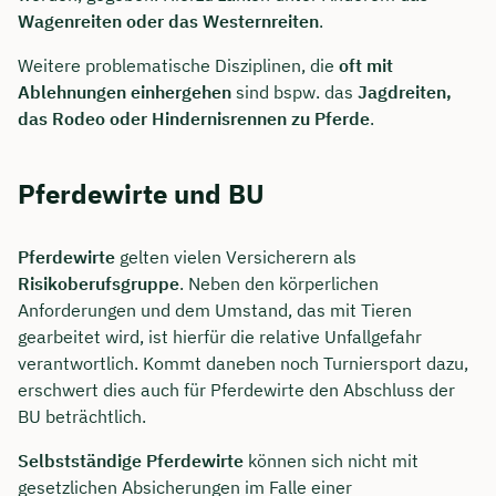
Wagenreiten oder das Westernreiten
.
Dauer: ca. 30 Minuten
Weitere problematische Disziplinen, die
oft mit
Kostenfrei & unverbindlich
Ablehnungen einhergehen
sind bspw. das
Jagdreiten,
das
Rodeo
oder Hindernisrennen zu Pferde
.
🗓️ Wählen Sie jetzt Ihren Wunschtermin:
Pferdewirte und BU
Meeting buchen
Pferdewirte
gelten vielen Versicherern als
Risikoberufsgruppe
. Neben den körperlichen
Anforderungen und dem Umstand, das mit Tieren
gearbeitet wird, ist hierfür die relative Unfallgefahr
verantwortlich. Kommt daneben noch Turniersport dazu,
erschwert dies auch für Pferdewirte den Abschluss der
BU beträchtlich.
Selbstständige Pferdewirte
können sich nicht mit
gesetzlichen Absicherungen im Falle einer