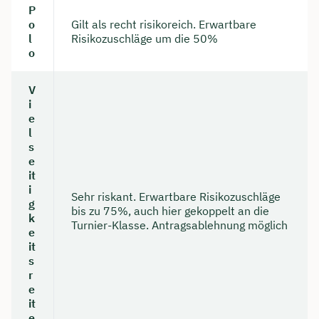
P
o
Gilt als recht risikoreich. Erwartbare
l
Risikozuschläge um die 50%
o
V
i
e
l
s
e
it
i
Sehr riskant. Erwartbare Risikozuschläge
g
bis zu 75%, auch hier gekoppelt an die
k
Turnier-Klasse. Antragsablehnung möglich
e
it
s
r
e
it
e