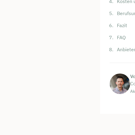
Kosten 
Berufsun
Fazit
FAQ
Anbiete
V
Co
Ak