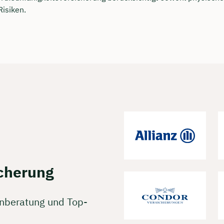
rei & unverbindlich
Risiken.
en Sie jetzt Ihren Wunschtermin:
ting buchen
icherung
enberatung und Top-