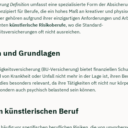
ung Definition
umfasst eine spezialisierte Form der Absicheru
nzipiert für Berufe, die ein hohes Maß an kreativer und physi
ler gehören aufgrund ihrer einzigartigen Anforderungen und A
nten
künstlerische Risikoberufe
, wo die Standard-
itsversicherungen oft nicht ausreichen.
on und Grundlagen
igkeitsversicherung (BU-Versicherung) bietet finanziellen Schu
von Krankheit oder Unfall nicht mehr in der Lage ist, ihren B
 dies besonders relevant, da ihre Tätigkeiten oft nicht nur körp
sondern auch psychisch belastend sein können.
m künstlerischen Beruf
 häufig vor spezifischen beruflichen Risiken, die von unvorher