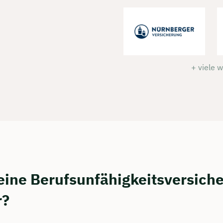
+ viele 
eine Berufsunfähigkeitsversiche
r?