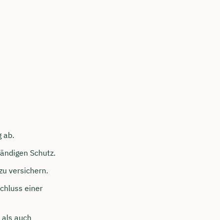
g ab.
tändigen Schutz.
zu versichern.
schluss einer
 als auch