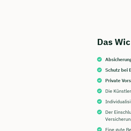
Das Wic
Absicherung
Schutz bei 
Jetzt 
Private Vor
Beratu
Die Künstler
Niendi
Individualis
Wir beraten
Der Einschlu
Versicherun
Dauer: 
Eine gute B