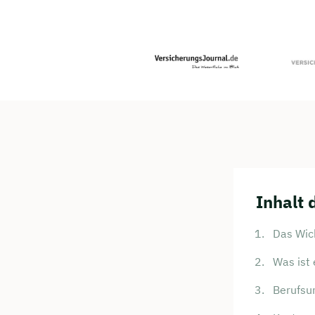
Inhalt 
Das Wich
Was ist 
Berufsu