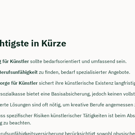
htigste in Kürze
 für Künstler
sollte bedarfsorientiert und umfassend sein.
Berufsunfähigkeit
zu finden, bedarf spezialisierter Angebote.
persönliches
sorge für Künstler
sichert ihre künstlerische Existenz langfristi
ngsgespräch mit Tobias
sozialkasse bietet eine Basisabsicherung, jedoch keinen volls
eck sichern 🤝
ierte Lösungen sind oft nötig, um kreative Berufe angemessen 
 dich Montag bis Freitag von 8 bis 18 Uhr
ss spezifischer Risiken künstlerischer Tätigkeiten ist beim Ab
g zu beachten.
ca. 30 Minuten
erufsunfähigkeitsversicherung berücksichtigt sowohl physische