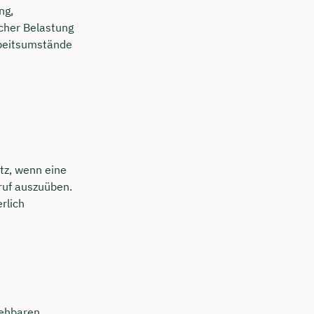
ng,
scher Belastung
rbeitsumstände
tz, wenn eine
eruf auszuüben.
erlich
sehbaren