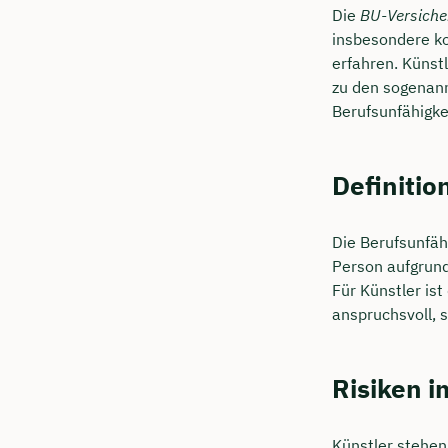
Die
BU-Versicher
insbesondere ko
erfahren. Künst
zu den sogenan
Berufsunfähigke
Definiti
Die Berufsunfäh
Person aufgrund 
Für Künstler ist
anspruchsvoll, 
Risiken i
Künstler stehen