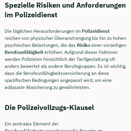
Spezielle Risiken und Anforderungen
Dauer: ca. 30 Minuten
im Polizeidienst
Kostenfrei & unverbindlich
Die täglichen Herausforderungen im
Polizeidienst
reichen von physischer Überanstrengung bis hin zu hohen
🗓️ Wählen Sie jetzt Ihren Wunschtermin:
psychischen Belastungen, die das
Risiko
einer vorzeitigen
Berufsunfähigkeit
erhöhen. Aufgrund dieser Faktoren
werden Polizisten hinsichtlich der Tarifgestaltung oft
Meeting buchen
anders bewertet als andere Berufsgruppen. Es ist wichtig,
dass die Berufsunfähigkeitsversicherung an diese
spezifischen Bedingungen angepasst wird, um eine
adäquate Absicherung zu gewährleisten.
Die Polizeivollzugs-Klausel
Ein zentrales Element der
Berufsunfähigkeitsversicherung für Beamte im