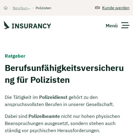
Kunde werden
>
Berufsunfähigkeitsversicherung
>
Polizisten
Startseite
Menü
Versicherungen
Ratgeber
Unternehmen
Berufsunfähigkeitsversicheru
ng für Polizisten
Finanzen
Expats
Die Tätigkeit im
Polizeidienst
gehört zu den
anspruchsvollsten Berufen in unserer Gesellschaft.
Über Uns
Dabei sind
Polizeibeamte
nicht nur hohen physischen
Beanspruchungen ausgesetzt, sondern stehen auch
Kontakt
ständig vor psychischen Herausforderungen.