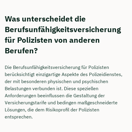
Was unterscheidet die
Berufsunfähigkeitsversicherung
für Polizisten von anderen
Berufen?
Die Berufsunfähigkeitsversicherung für Polizisten
berücksichtigt einzigartige Aspekte des Polizeidienstes,
der mit besonderen physischen und psychischen
Belastungen verbunden ist. Diese speziellen
Jetzt persönliches
Anforderungen beeinflussen die Gestaltung der
Beratungsgespräch mit
Versicherungstarife und bedingen maßgeschneiderte
Lösungen, die dem Risikoprofil der Polizisten
Tobias Niendieck sichern 🤝
entsprechen.
Wir beraten dich Montag bis Freitag von 8 bis
18 Uhr