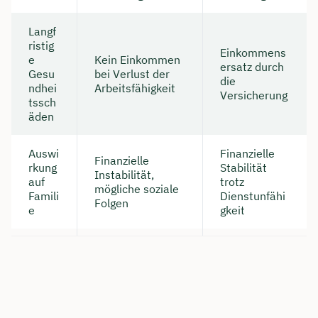
Langf
ristig
Einkommens
e
Kein Einkommen
ersatz durch
Gesu
bei Verlust der
die
ndhei
Arbeitsfähigkeit
Versicherung
tssch
äden
Auswi
Finanzielle
Finanzielle
rkung
Stabilität
Instabilität,
auf
trotz
mögliche soziale
Famili
Dienstunfähi
Folgen
e
gkeit