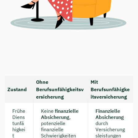
Ohne
Mit
Zustand
Berufsunfähigkeitsv
Berufsunfähigke
ersicherung
itsversicherung
Frühe
Keine
finanzielle
Finanzielle
Diens
Absicherung
,
Absicherung
tunfä
potenzielle
durch
higkei
finanzielle
Versicherung
t
Schwierigkeiten
sleistungen