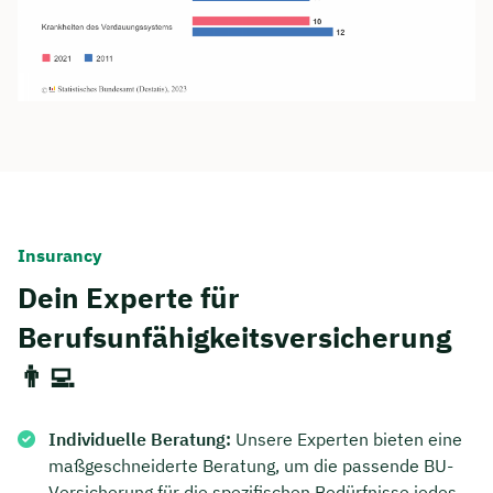
Dauer: ca. 30 Minuten
Kostenfrei & unverbindlich
🗓️ Wählen Sie jetzt Ihren Wunschtermin:
Meeting buchen
Insurancy
Dein Experte für
Berufsunfähigkeitsversicherung
👨‍💻
Individuelle Beratung:
Unsere Experten bieten eine
maßgeschneiderte Beratung, um die passende BU-
Versicherung für die spezifischen Bedürfnisse jedes