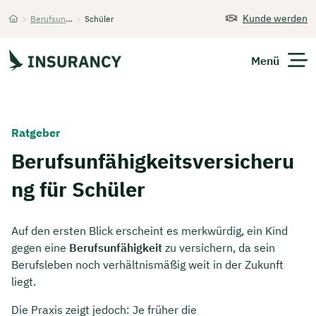
Kunde werden
>
Berufsunfähigkeitsversicherung
>
Schüler
Startseite
Menü
Versicherungen
Ratgeber
Unternehmen
Berufsunfähigkeitsversicheru
ng für Schüler
Finanzen
Expats
Auf den ersten Blick erscheint es merkwürdig, ein Kind
gegen eine
Berufsunfähigkeit
zu versichern, da sein
Über Uns
Berufsleben noch verhältnismäßig weit in der Zukunft
liegt.
Kontakt
Die Praxis zeigt jedoch: Je früher die