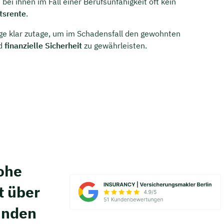
ei ihnen im Fall einer Berufsunfähigkeit oft kein
tsrente
.
orge klar zutage, um im Schadensfall den gewohnten
nd
finanzielle Sicherheit
zu gewährleisten.
hohe
t über
unden