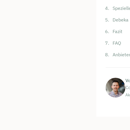
Speziell
Debeka 
Fazit
FAQ
Anbiete
V
Co
Ak