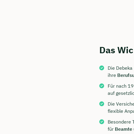
Das Wic
Die Debeka 
ihre
Berufsu
Jetzt 
Für nach 19
Beratu
auf gesetzl
Niendi
Die Versich
flexible An
Wir beraten
Besondere T
Dauer: 
für
Beamte