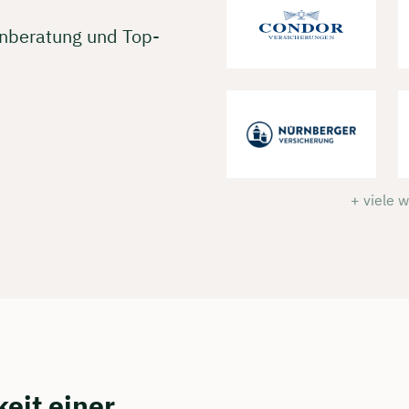
enberatung und Top-
+ viele 
eit einer