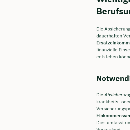
Berufsu
Die Absicherung
dauerhaften Ver
Ersatzeinkomm
finanzielle Ein
entstehen könn
Notwendi
Die
Absicherung
krankheits- oder
Versicherungspo
Einkommensver
Dies umfasst u
Versorgung.