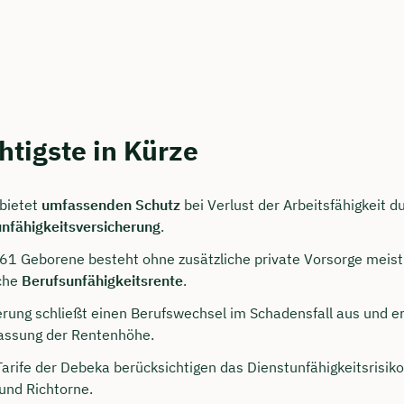
htigste in Kürze
bietet
umfassenden Schutz
bei Verlust der Arbeitsfähigkeit d
nfähigkeitsversicherung
.
persönliches
61 Geborene besteht ohne zusätzliche private Vorsorge meist
ngsgespräch mit Tobias
iche
Berufsunfähigkeitsrente
.
eck sichern 🤝
erung schließt einen Berufswechsel im Schadensfall aus und e
passung der Rentenhöhe.
 dich Montag bis Freitag von 8 bis 18 Uhr
arife der Debeka berücksichtigen das Dienstunfähigkeitsrisik
ca. 30 Minuten
und Richtorne.