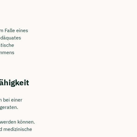
m Falle eines
 adäquates
stische
kommens
ähigkeit
 bei einer
 geraten.
 werden können.
d medizinische