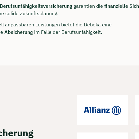
rei & unverbindlich
Berufsunfähigkeitsversicherung
garantien die
finanzielle Sic
ne solide Zukunftsplanung.
uell anpassbaren Leistungen bietet die Debeka eine
en Sie jetzt Ihren Wunschtermin:
te
Absicherung
im Falle der Berufsunfähigkeit.
ting buchen
icherung