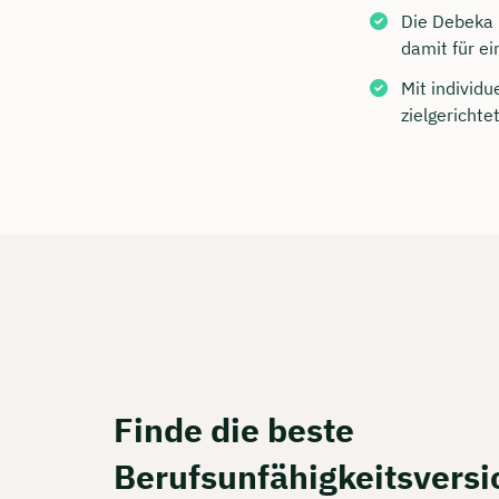
Kostenf
Die Debeka
damit für ei
Mit individ
🗓️ Wähl
zielgerichte
Mee
Finde die beste
Berufsunfähigkeitsvers