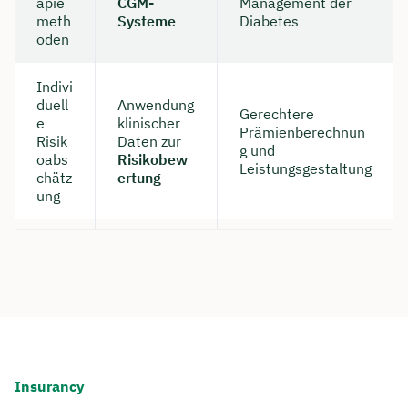
apie
CGM-
Management der
meth
Systeme
Diabetes
oden
Indivi
duell
Anwendung
Gerechtere
e
klinischer
Prämienberechnun
Risik
Daten zur
g und
oabs
Risikobew
Leistungsgestaltung
chätz
ertung
ung
Insurancy