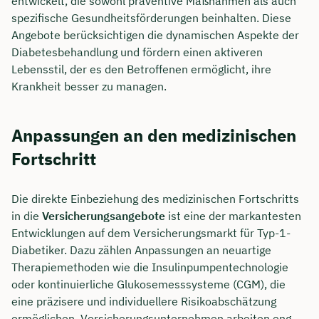
entwickelt, die sowohl präventive Maßnahmen als auch
spezifische Gesundheitsförderungen beinhalten. Diese
Dauer: ca. 30 Minuten
Angebote berücksichtigen die dynamischen Aspekte der
Kostenfrei & unverbindlich
Diabetesbehandlung und fördern einen aktiveren
Lebensstil, der es den Betroffenen ermöglicht, ihre
Krankheit besser zu managen.
🗓️ Wählen Sie jetzt Ihren Wunschtermin:
Anpassungen an den medizinischen
Meeting buchen
Fortschritt
Die direkte Einbeziehung des medizinischen Fortschritts
in die
Versicherungsangebote
ist eine der markantesten
Entwicklungen auf dem Versicherungsmarkt für Typ-1-
Diabetiker. Dazu zählen Anpassungen an neuartige
Therapiemethoden wie die Insulinpumpentechnologie
oder kontinuierliche Glukosemesssysteme (CGM), die
eine präzisere und individuellere Risikoabschätzung
ermöglichen. Versicherungsunternehmen arbeiten eng