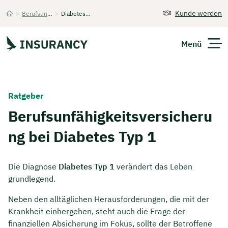
Kunde werden
>
Berufsunfähigkeitsversicherung
>
Diabetes Typ 1
Startseite
Menü
Versicherungen
Ratgeber
Unternehmen
Berufsunfähigkeitsversicheru
ng bei Diabetes Typ 1
Finanzen
Expats
Die Diagnose
Diabetes Typ 1
verändert das Leben
grundlegend.
Über Uns
Neben den alltäglichen Herausforderungen, die mit der
Krankheit einhergehen, steht auch die Frage der
Kontakt
finanziellen Absicherung im Fokus, sollte der Betroffene