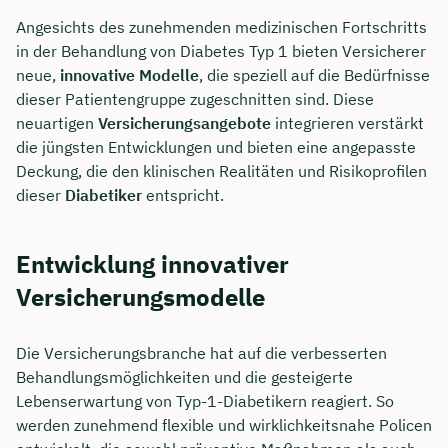
Angesichts des zunehmenden medizinischen Fortschritts
in der Behandlung von Diabetes Typ 1 bieten Versicherer
neue,
innovative Modelle
, die speziell auf die Bedürfnisse
dieser Patientengruppe zugeschnitten sind. Diese
neuartigen
Versicherungsangebote
integrieren verstärkt
die jüngsten Entwicklungen und bieten eine angepasste
Deckung, die den klinischen Realitäten und Risikoprofilen
dieser
Diabetiker
entspricht.
Entwicklung innovativer
Versicherungsmodelle
Jetzt persönliches
Beratungsgespräch mit
Die Versicherungsbranche hat auf die verbesserten
Behandlungsmöglichkeiten und die gesteigerte
Tobias Niendieck sichern 🤝
Lebenserwartung von Typ-1-Diabetikern reagiert. So
Wir beraten dich Montag bis Freitag von 8 bis
werden zunehmend flexible und wirklichkeitsnahe Policen
18 Uhr