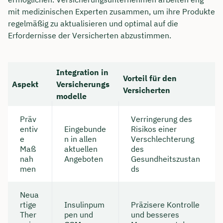
mit medizinischen Experten zusammen, um ihre Produkte
regelmäßig zu aktualisieren und optimal auf die
Erfordernisse der Versicherten abzustimmen.
Integration in
Vorteil für den
Aspekt
Versicherungs
Versicherten
modelle
Präv
Verringerung des
entiv
Eingebunde
Risikos einer
e
n in allen
Verschlechterung
Maß
aktuellen
des
nah
Angeboten
Gesundheitszustan
men
ds
Neua
rtige
Insulinpum
Präzisere Kontrolle
Ther
pen und
und besseres