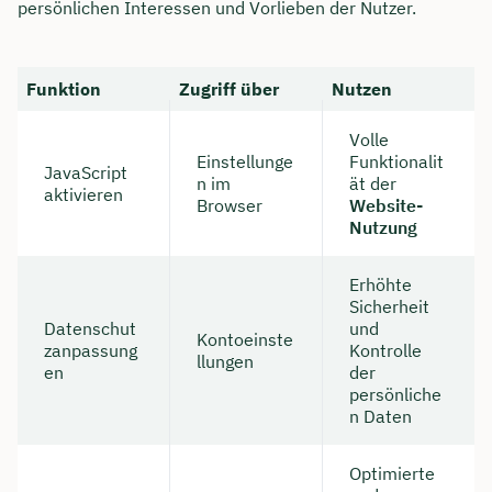
persönlichen Interessen und Vorlieben der Nutzer.
Funktion
Zugriff über
Nutzen
Volle
Einstellunge
Funktionalit
JavaScript
n im
ät der
aktivieren
Browser
Website-
Nutzung
Erhöhte
Sicherheit
Datenschut
und
Kontoeinste
zanpassung
Kontrolle
llungen
en
der
persönliche
n Daten
Optimierte