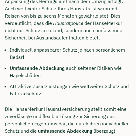
Anpassung des Beitrags erst nach dem Umzug erfolgt.
Auch weltweiter Schutz Ihres Hausrats ist während
Reisen von bis zu sechs Monaten gewährleistet. Dies
verdeutlicht, dass die
Hausratpolice
der HanseMerkur
nicht nur Schutz im Inland, sondern auch umfassende
Sicherheit bei Auslandsaufenthalten bietet.
Individuell anpassbarer Schutz je nach persönlichem
Bedarf
Umfassende Abdeckung
auch seltener Risiken wie
Hagelschäden
Attraktive Zusatzleistungen wie weltweiter Schutz und
Fahrradschutz
Jetzt persönliches
Beratungsgespräch mit Jonas
Die HanseMerkur Hausratversicherung stellt somit eine
Ubben sichern 🤝
zuverlässige und flexible Lösung zur Sicherung des
persönlichen Eigentums dar, die durch ihren individuellen
Wir beraten dich Montag bis Freitag von 8 bis
Schutz und die
umfassende Abdeckung
überzeugt.
18 Uhr