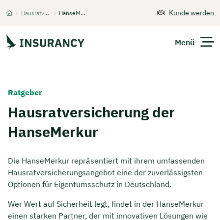
Kunde werden
>
Hausratversicherung
>
HanseMerkur
Startseite
Menü
Versicherungen
Ratgeber
Unternehmen
Hausratversicherung der
HanseMerkur
Finanzen
Expats
Die HanseMerkur repräsentiert mit ihrem umfassenden
Hausratversicherungsangebot eine der zuverlässigsten
Über Uns
Optionen für Eigentumsschutz in Deutschland.
Wer Wert auf Sicherheit legt, findet in der HanseMerkur
Kontakt
einen starken Partner, der mit innovativen Lösungen wie