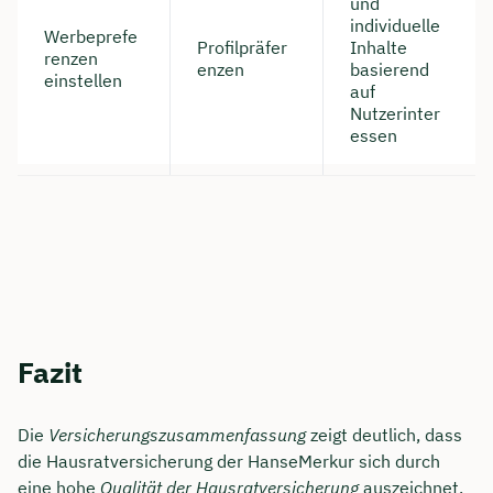
und
individuelle
Werbeprefe
Profilpräfer
Inhalte
renzen
enzen
basierend
einstellen
auf
Nutzerinter
essen
Fazit
Die
Versicherungszusammenfassung
zeigt deutlich, dass
die Hausratversicherung der HanseMerkur sich durch
eine hohe
Qualität der Hausratversicherung
auszeichnet.