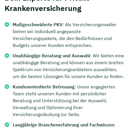
Krankenversicherung
Dauer: ca. 30 Minuten
Kostenfrei & unverbindlich
Maßgeschneiderte PKV
: Als Versicherungsmakler
bieten wir individuell angepasste
Versicherungspakete, die den Bedürfnissen und
🗓️ Wählen Sie jetzt Ihren Wunschtermin:
Budgets unserer Kunden entsprechen.
Unabhängige Beratung und Auswahl
: Wir bieten eine
Meeting buchen
unabhängige Beratung und können aus einem breiten
Spektrum von Versicherungsanbietern auswählen,
um die besten Lösungen für unsere Kunden zu finden.
Kundenorientierte Betreuung
: Unser engagiertes
Team steht unseren Kunden mit persönlicher
Beratung und Unterstützung bei der Auswahl,
Verwaltung und Optimierung ihrer
Versicherungsdeckung zur Seite.
Langjährige Branchenerfahrung und Fachwissen
: