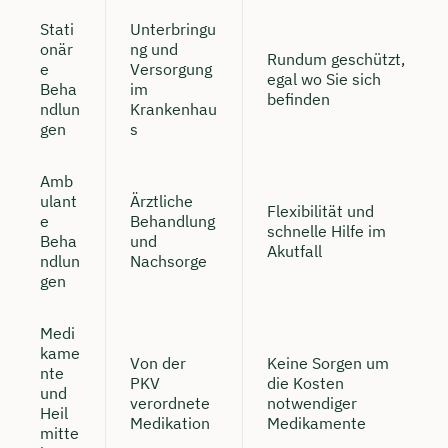
Stati
Unterbringu
onär
ng und
Rundum geschützt,
e
Versorgung
egal wo Sie sich
Beha
im
befinden
ndlun
Krankenhau
gen
s
Amb
ulant
Ärztliche
Flexibilität und
e
Behandlung
schnelle Hilfe im
Beha
und
Akutfall
ndlun
Nachsorge
gen
Medi
kame
Von der
Keine Sorgen um
nte
PKV
die Kosten
und
verordnete
notwendiger
Heil
Medikation
Medikamente
mitte