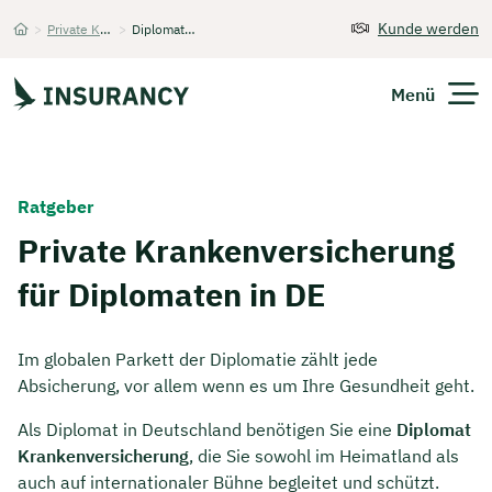
Kunde werden
>
Private Krankenversicherung
>
Diplomaten
Startseite
Menü
Versicherungen
Ratgeber
Unternehmen
Private Krankenversicherung
für Diplomaten in DE
Finanzen
Expats
Im globalen Parkett der Diplomatie zählt jede
Absicherung, vor allem wenn es um Ihre Gesundheit geht.
Über Uns
Als Diplomat in Deutschland benötigen Sie eine
Diplomat
Krankenversicherung
, die Sie sowohl im Heimatland als
Kontakt
auch auf internationaler Bühne begleitet und schützt.