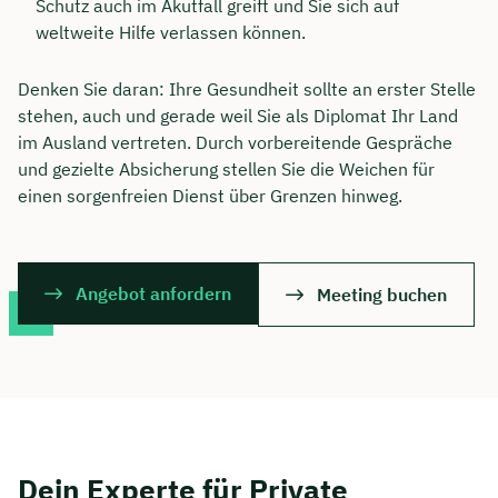
Schutz auch im Akutfall greift und Sie sich auf
weltweite Hilfe verlassen können.
Denken Sie daran: Ihre Gesundheit sollte an erster Stelle
stehen, auch und gerade weil Sie als Diplomat Ihr Land
im Ausland vertreten. Durch vorbereitende Gespräche
und gezielte Absicherung stellen Sie die Weichen für
einen sorgenfreien Dienst über Grenzen hinweg.
Angebot anfordern
Meeting buchen
Jetzt persönliches
Beratungsgespräch mit
Christian Bulik sichern 🤝
Wir beraten dich Montag bis Freitag von 8 bis
Dein Experte für Private
18 Uhr