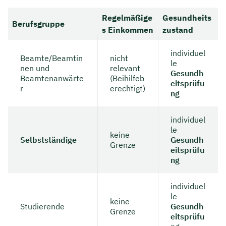
Regelmäßige
Gesundheits
Berufsgruppe
s Einkommen
zustand
individuel
Beamte/Beamtin
nicht
le
nen und
relevant
Gesundh
Beamtenanwärte
(Beihilfeb
eitsprüfu
r
erechtigt)
ng
individuel
le
keine
Selbstständige
Gesundh
Grenze
eitsprüfu
ng
individuel
le
keine
Studierende
Gesundh
Grenze
eitsprüfu