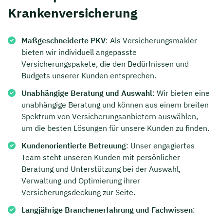
Krankenversicherung
Maßgeschneiderte PKV
: Als Versicherungsmakler
bieten wir individuell angepasste
Versicherungspakete, die den Bedürfnissen und
Budgets unserer Kunden entsprechen.
Unabhängige Beratung und Auswahl
: Wir bieten eine
unabhängige Beratung und können aus einem breiten
Spektrum von Versicherungsanbietern auswählen,
um die besten Lösungen für unsere Kunden zu finden.
Kundenorientierte Betreuung
: Unser engagiertes
Jetzt persönliches
Team steht unseren Kunden mit persönlicher
Beratungsgespräch mit
Beratung und Unterstützung bei der Auswahl,
Verwaltung und Optimierung ihrer
Christian Bulik sichern 🤝
Versicherungsdeckung zur Seite.
Wir beraten dich Montag bis Freitag von 8 bis
Langjährige Branchenerfahrung und Fachwissen
:
18 Uhr