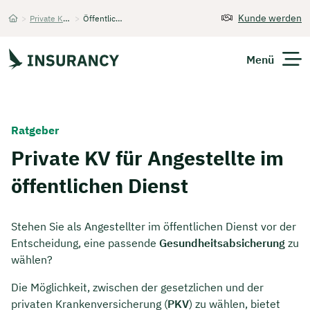
Kunde werden
>
Private Krankenversicherung
>
Öffentlicher Dienst
Startseite
Menü
Versicherungen
Ratgeber
Unternehmen
Private KV für Angestellte im
öffentlichen Dienst
Finanzen
Expats
Stehen Sie als Angestellter im öffentlichen Dienst vor der
Entscheidung, eine passende
Gesundheitsabsicherung
zu
Über Uns
wählen?
Die Möglichkeit, zwischen der gesetzlichen und der
Kontakt
privaten Krankenversicherung (
PKV
) zu wählen, bietet