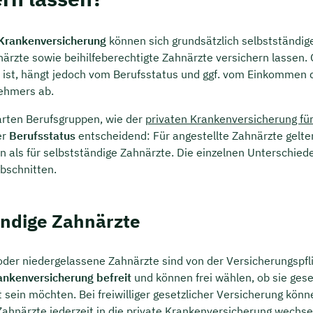
 Krankenversicherung
können sich grundsätzlich selbstständig
ärzte sowie beihilfeberechtigte Zahnärzte versichern lassen. Ob
 ist, hängt jedoch vom Berufsstatus und ggf. vom Einkommen 
ehmers ab.
rten Berufsgruppen, wie der
privaten Krankenversicherung für
er
Berufsstatus
entscheidend: Für angestellte Zahnärzte gelt
 als für selbstständige Zahnärzte. Die einzelnen Unterschiede
bschnitten.
ändige Zahnärzte
oder niedergelassene Zahnärzte sind von der Versicherungspfli
ankenversicherung befreit
und können frei wählen, ob sie gese
t sein möchten. Bei freiwilliger gesetzlicher Versicherung könn
Zahnärzte jederzeit in die private Krankenversicherung wechse