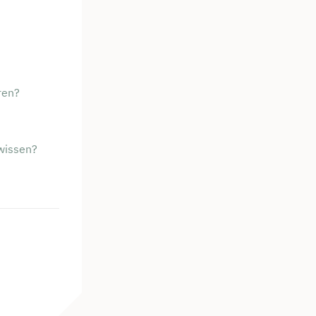
ren?
wissen?