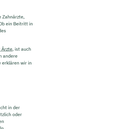
e Zahnärzte,
 ein Beitritt in
des
 Ärzte
, ist auch
en andere
 erklären wir in
cht in der
tzlich oder
en
ln.