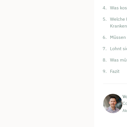
Was kos
Welche F
Kranken
Müssen 
Lohnt si
Was müs
Fazit
V
Co
Ak