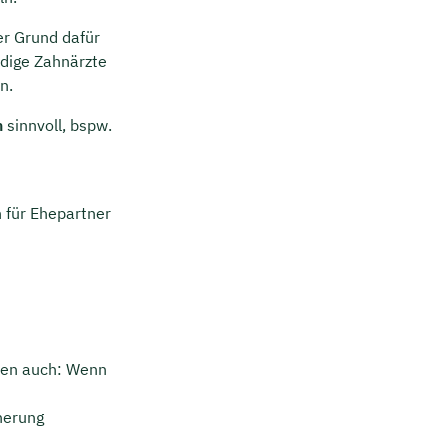
er Grund dafür
ndige Zahnärzte
n.
n
sinnvoll, bspw.
 für Ehepartner
lten auch: Wenn
cherung