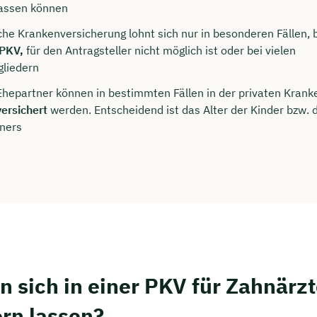
rei & unverbindlich
lassen können
iche Krankenversicherung lohnt sich nur in besonderen Fällen,
 PKV,
für den Antragsteller nicht möglich ist oder bei vielen
en Sie jetzt Ihren Wunschtermin:
gliedern
Ehepartner können in bestimmten Fällen in der privaten Kran
versichert
werden. Entscheidend ist das Alter der Kinder bzw. 
ting buchen
ners
 sich in einer PKV für Zahnärz
ern lassen?