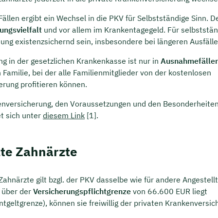
ällen ergibt ein Wechsel in die PKV für Selbstständige Sinn. D
ungsvielfalt
und vor allem im Krankentagegeld. Für selbststä
tung existenzsichernd sein, insbesondere bei längeren Ausfälle
ng in der gesetzlichen Krankenkasse ist nur in
Ausnahmefälle
 Familie, bei der alle Familienmitglieder von der kostenlosen
erung profitieren können.
enversicherung, den Voraussetzungen und den Besonderheiten
et sich unter
diesem Link
[1].
lte Zahnärzte
 Zahnärzte gilt bzgl. der PKV dasselbe wie für andere Angestel
 über der
Versicherungspflichtgrenze
von 66.600 EUR liegt
tgeltgrenze), können sie freiwillig der privaten Krankenversi