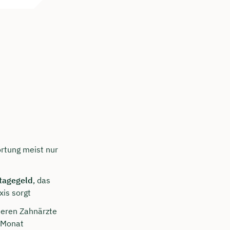
rtung meist nur
tagegeld
, das
xis sorgt
ieren Zahnärzte
o Monat