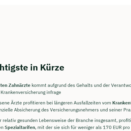
htigste in Kürze
persönliches
ten Zahnärzte
kommt aufgrund des Gehalts und der Verantwo
ngsgespräch mit Christian
e Krankenversicherung infrage
ichern 🤝
sene Ärzte profitieren bei längeren Ausfallzeiten vom
Kranken
nanzielle Absicherung des Versicherungsnehmers und seiner Pra
 dich Montag bis Freitag von 8 bis 18 Uhr
r relativ gesunden Lebensweise der Branche insgesamt, profit
ca. 30 Minuten
en
Spezialtarifen
, mit der sie sich für weniger als 170 EUR pr