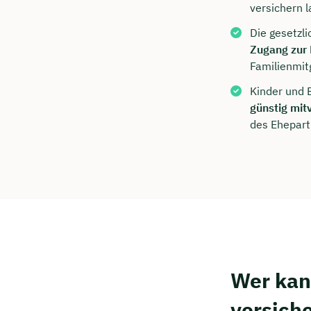
Kostenf
versichern 
Die gesetzl
Zugang zur
🗓️ Wähl
Familienmit
Kinder und 
günstig mit
Mee
des Ehepart
Wer kann
versich