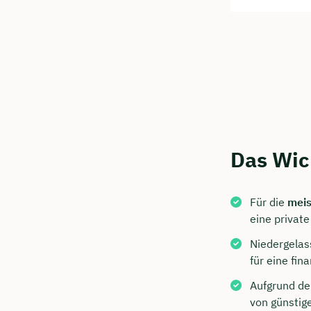
Das Wic
Jetzt 
Für die
meis
Beratu
eine privat
Bulik s
Niedergelas
für eine fi
Wir beraten
Aufgrund de
Dauer: 
von günstig