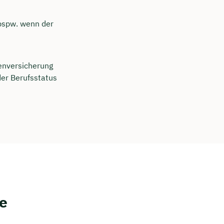
 bspw. wenn der
kenversicherung
der Berufsstatus
te