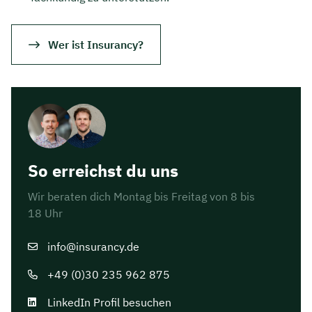
Dauer: ca. 30 Minuten
Wer ist Insurancy?
Kostenfrei & unverbindlich
🗓️ Wählen Sie jetzt Ihren Wunschtermin:
Meeting buchen
So erreichst du uns
Wir beraten dich Montag bis Freitag von 8 bis
18 Uhr
info@insurancy.de
+49 (0)30 235 962 875
LinkedIn Profil besuchen