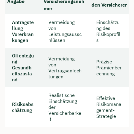
Angabe
Versicherungsneh
den Versicherer
mer
Antragste
Vermeidung
Einschätzu
llung
von
ng des
Vorerkran
Leistungsaussc
Risikoprofil
kungen
hlüssen
s
Offenlegu
Vermeidung
ng
Präzise
von
Gesundh
Prämienber
Vertragsanfech
eitszusta
echnung
tungen
nd
Realistische
Effektive
Einschätzung
Risikoabs
Risikomana
der
chätzung
gement-
Versicherbarke
Strategie
it