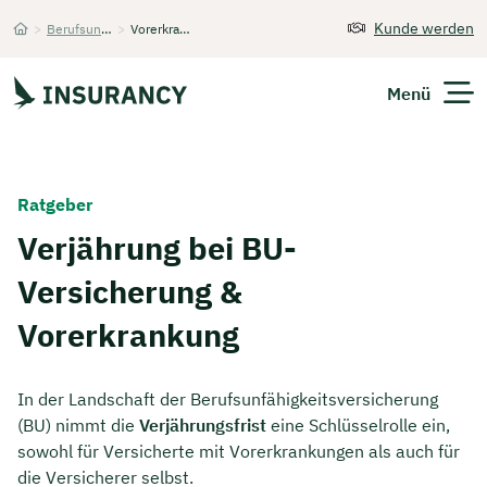
Kunde werden
>
Berufsunfähigkeitsversicherung
>
Vorerkrankung
Startseite
Menü
Versicherungen
Ratgeber
Unternehmen
Verjährung bei BU-
Versicherung &
Finanzen
Vorerkrankung
Expats
Über Uns
In der Landschaft der Berufsunfähigkeitsversicherung
(BU) nimmt die
Verjährungsfrist
eine Schlüsselrolle ein,
sowohl für Versicherte mit Vorerkrankungen als auch für
Kontakt
die Versicherer selbst.