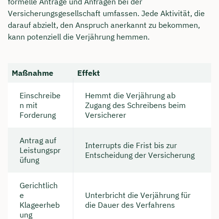
formelle Anträge und Anfragen bei der
Versicherungsgesellschaft umfassen. Jede Aktivität, die
darauf abzielt, den Anspruch anerkannt zu bekommen,
kann potenziell die Verjährung hemmen.
Maßnahme
Effekt
Einschreibe
Hemmt die Verjährung ab
n mit
Zugang des Schreibens beim
Forderung
Versicherer
Antrag auf
Interrupts die Frist bis zur
Leistungspr
Entscheidung der Versicherung
üfung
Gerichtlich
e
Unterbricht die Verjährung für
Klageerheb
die Dauer des Verfahrens
ung