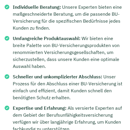
Individuelle Beratung:
Unsere Experten bieten eine
maßgeschneiderte Beratung, um die passende BU-
Versicherung für die spezifischen Bedürfnisse jedes
Kunden zu finden.
Umfangreiche Produktauswahl:
Wir bieten eine
breite Palette von BU-Versicherungsprodukten von
renommierten Versicherungsgesellschaften, um
sicherzustellen, dass unsere Kunden eine optimale
Auswahl haben.
Schneller und unkomplizierter Abschluss:
Unser
Prozess für den Abschluss einer BU-Versicherung ist
Jetzt persönliches
einfach und effizient, damit Kunden schnell den
benötigten Schutz erhalten.
Beratungsgespräch mit
Expertise und Erfahrung:
Als versierte Experten auf
Tobias Niendieck sichern 🤝
dem Gebiet der Berufsunfähigkeitsversicherung
verfügen wir über langjährige Erfahrung, um Kunden
Wir beraten dich Montag bis Freitag von 8 bis
fachkundig zu unterstützen.
18 Uhr