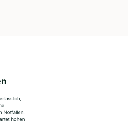
en
rlässlich,
he
 Notfällen.
wartet hohen