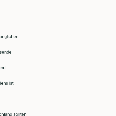
fänglichen
ssende
nd
ens ist
hland sollten