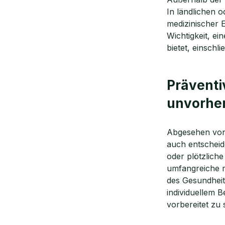
In ländlichen o
medizinischer E
Wichtigkeit, ei
bietet, einschl
Präventi
unvorher
Abgesehen von 
auch entscheid
oder plötzlich
umfangreiche m
des Gesundheits
individuellem B
vorbereitet zu 