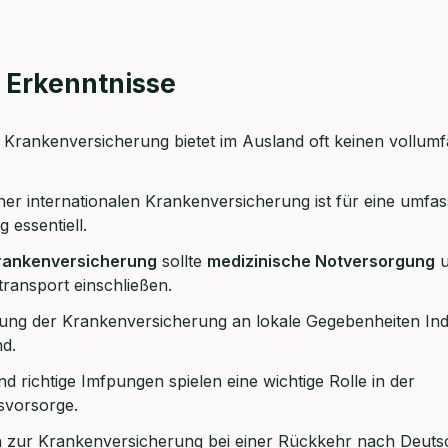
 Erkenntnisse
 Krankenversicherung bietet im Ausland oft keinen vollum
ner internationalen Krankenversicherung ist für eine umfa
 essentiell.
rankenversicherung
sollte
medizinische Notversorgung
u
persönliches
transport einschließen.
ngsgespräch mit Christian
ung der Krankenversicherung an lokale Gegebenheiten Indi
sichern 🤝
d.
n dich Montag bis Freitag von 8 bis 18 Uhr
d richtige Imfpungen spielen eine wichtige Rolle in der
svorsorge.
 ca. 30 Minuten
 zur Krankenversicherung bei einer Rückkehr nach Deutsc