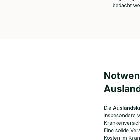
Kostenf
bedacht we
🗓️ Wähl
Mee
Notwend
Ausland
Die
Auslandsk
insbesondere w
Krankenversich
Eine solide Ve
Kosten im Krank