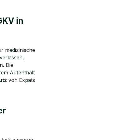
GKV in
ür medizinische
verlassen,
n. Die
erem Aufenthalt
utz
von Expats
er
tark variieren.