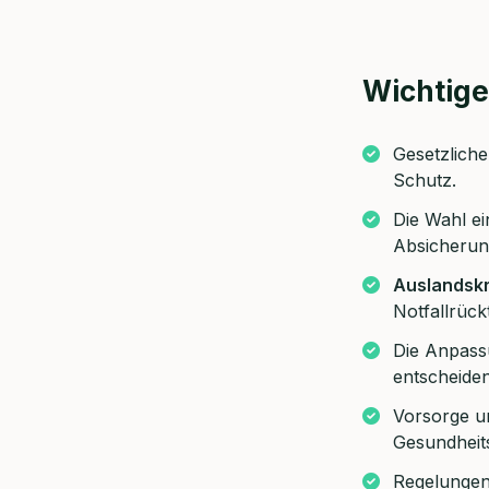
Wichtige
Gesetzliche
Schutz.
Die Wahl ei
Absicherung
Auslandsk
Jetzt 
Notfallrück
Beratu
Die Anpass
Bulik 
entscheiden
Wir berate
Vorsorge un
Gesundheit
Dauer:
Regelungen