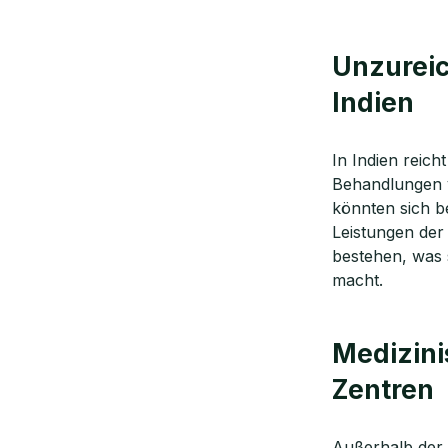
Unzureic
Indien
In Indien reic
Behandlungen vo
könnten sich be
Leistungen der
bestehen, was 
macht.
Medizini
Zentren
Außerhalb der g