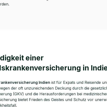
rei & unverbindlich
rden.
en Sie jetzt Ihren Wunschtermin:
ting buchen
igkeit einer
skrankenversicherung in Indi
rankenversicherung Indien
ist für Expats und Reisende une
egen der oft unzureichenden Deckung durch die gesetzlic
erung (GKV) und die Herausforderungen bei medizinischen
rsicherung bietet Frieden des Geistes und Schutz vor uner
heitsfall.