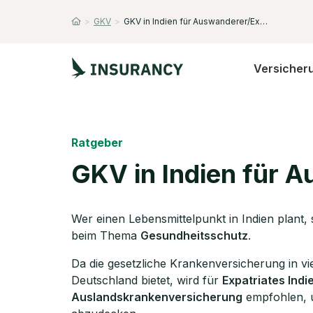
>
GKV
>
GKV in Indien für Auswanderer/Expats
Startseite
Versicher
Ratgeber
GKV in Indien für 
Wer einen Lebensmittelpunkt in Indien plant,
beim Thema
Gesundheitsschutz
.
Da die gesetzliche Krankenversicherung in v
Deutschland bietet, wird für
Expatriates Indi
Auslandskrankenversicherung
empfohlen, u