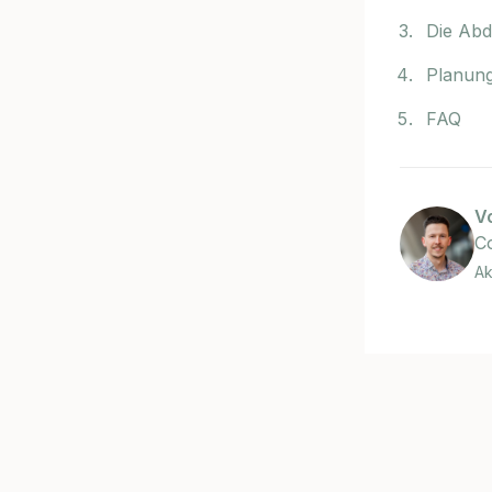
Die Abd
Planung
FAQ
V
C
Ak