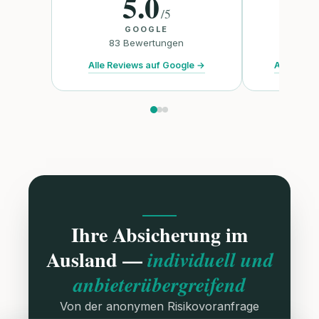
5.0
/
5
GOOGLE
TR
83
Bewertungen
47
B
Alle Reviews auf Google
→
Alle Revie
Ihre Absicherung im
Ausland —
individuell und
anbieterübergreifend
Von der anonymen Risikovoranfrage