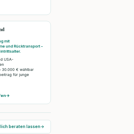
nd
g mit
e und Rücktransport –
trittsalter.
und USA-
en
30.000 € wählbar
beitrag für junge
fen
→
lich beraten lassen
→