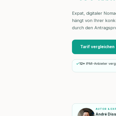
Expat, digitaler Noma
hängt von Ihrer konkr
durch den Antragspr
Tarif vergleichen
12+
IPMI-Anbieter verg
AUTOR & EX
André Dis