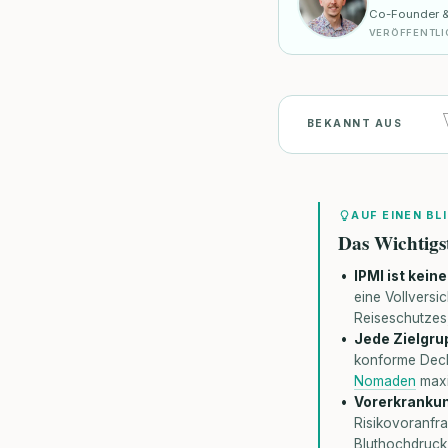
Co-Founder & V
VERÖFFENTLI
BEKANNT AUS
AUF EINEN BL
Das Wichtigs
IPMI ist kein
eine Vollversi
Reiseschutzes
Jede Zielgru
konforme Deck
Nomaden
maxim
Vorerkrankun
Risikovoranfr
Bluthochdruck