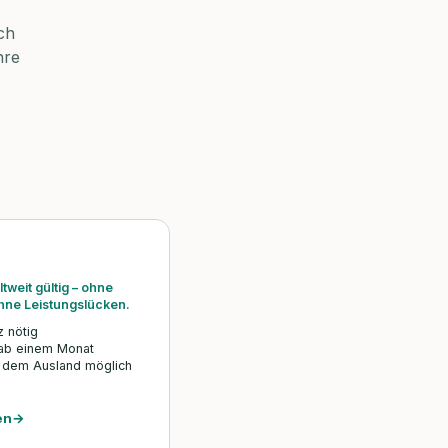
ch
hre
tweit gültig – ohne
hne Leistungslücken.
z nötig
 ab einem Monat
 dem Ausland möglich
en
→