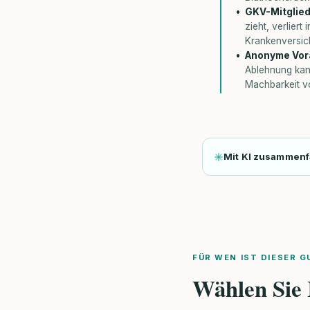
GKV-Mitglied
zieht, verlier
Krankenversich
Anonyme Vora
Ablehnung kann
Machbarkeit v
Mit KI zusammen
FÜR WEN IST DIESER G
Wählen Sie 