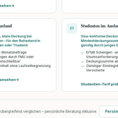
nsehen
→
usland
Studenten im Ausla
e, klare Deckung bei
Visa-konforme Deckun
n – für den Ruhestand in
Mindestdeckungssumm
en oder Thailand.
günstig durch junges Ein
e Monatsbeiträge
Erfüllt Schengen- 
ngen durch FMU oder
Visumsanforderung
einschließbar
Deckungssumme ab 
enthalt ohne Laufzeitbegrenzung
Günstiger Einstiegs
Versicherte
f ansehen
→
Studenten-Tarif prü
rübergreifend verglichen – persönliche Beratung inklusive.
Persön