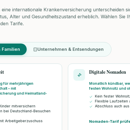
eine internationale Krankenversicherung unterscheiden si
atus, Alter und Gesundheitszustand erheblich. Wählen Sie I
den Tarife.
 Familien
Unternehmen & Entsendungen
it
Digitale Nomaden
g für mehrjährigen
Monatlich kündbar, wel
alt – mit
festen Wohnsitz und o
sicherung und Heimatland-
Kein fester Wohnsit
Flexible Laufzeiten
Kinder mitversichern
Abschluss auch aus
n bei Deutschland-Besuchen
mit Arbeitgeberzuschuss
Nomaden-Tarif prüf