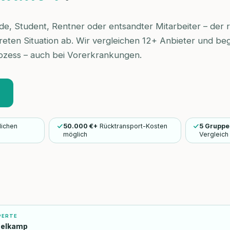
de, Student, Rentner oder entsandter Mitarbeiter – der 
eten Situation ab. Wir vergleichen 12+ Anbieter und beg
ozess – auch bei Vorerkrankungen.
lichen
50.000 €+
Rücktransport-Kosten
5 Gruppe
möglich
Vergleich
PERTE
selkamp