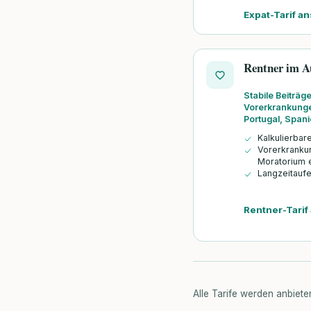
Expat-Tarif a
Rentner im A
Stabile Beiträg
Vorerkrankunge
Portugal, Spani
Kalkulierbar
Vorerkranku
Moratorium 
Langzeitauf
Rentner-Tari
Alle Tarife werden anbiete