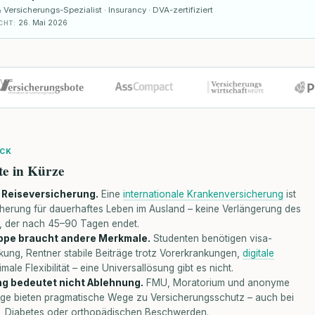
ersicherungs-Spezialist · Insurancy · DVA-zertifiziert
26. Mai 2026
CHT
:
ICK
te in Kürze
e Reiseversicherung.
Eine
internationale Krankenversicherung
ist
cherung für dauerhaftes Leben im Ausland – keine Verlängerung des
, der nach 45–90 Tagen endet.
ppe braucht andere Merkmale.
Studenten benötigen visa-
ung, Rentner stabile Beiträge trotz Vorerkrankungen,
digitale
ale Flexibilität – eine Universallösung gibt es nicht.
g bedeutet nicht Ablehnung.
FMU, Moratorium und anonyme
age bieten pragmatische Wege zu Versicherungsschutz – auch bei
, Diabetes oder orthopädischen Beschwerden.