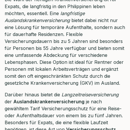
Expats, die langfristig in den Philippinen leben
Dauer: ca. 30 Minuten
möchten, essentiell. Eine
langfristige
Auslandskrankenversicherung
bietet dabei nicht nur
Kostenfrei & unverbindlich
eine Lösung für temporäre Aufenthalte, sondern auch
für dauerhafte Residenzen. Flexible
Versicherungsdauern bis zu 5 Jahren sind besonders
🗓️ Wählen Sie jetzt Ihren Wunschtermin:
für Personen bis 55 Jahre verfügbar und bieten somit
eine umfassende Abdeckung für verschiedene
Meeting buchen
Lebensphasen. Diese Option ist ideal für Rentner oder
Personen mit lokalen Arbeitsverträgen und ergänzt
somit den oft eingeschränkten Schutz durch die
gesetzliche Krankenversicherung (GKV) im Ausland.
Darüber hinaus bietet die
Langzeitreiseversicherung
der
Auslandskrankenversicherung
je nach
gewähltem Tarif Versicherungsschutz für eine Reise-
oder Aufenthaltsdauer von einem bis zu fünf Jahren.
Besonders für Expats, die eine flexible Laufzeit
benötigen, ist diese Art von
Versicherungsschutz