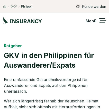
Kunde werden
>
GKV
>
Philippinen
Startseite
Menü
Versicherungen
Ratgeber
Unternehmen
GKV in den Philippinen für
Auswanderer/Expats
Finanzen
Expats
Eine umfassende Gesundheitsvorsorge ist für
Auswanderer und Expats auf den Philippinen
Über Uns
unerlässlich.
Wer sich längerfristig fernab der deutschen Heimat
Kontakt
aufhält, sieht sich oftmals mit Herausforderungen in