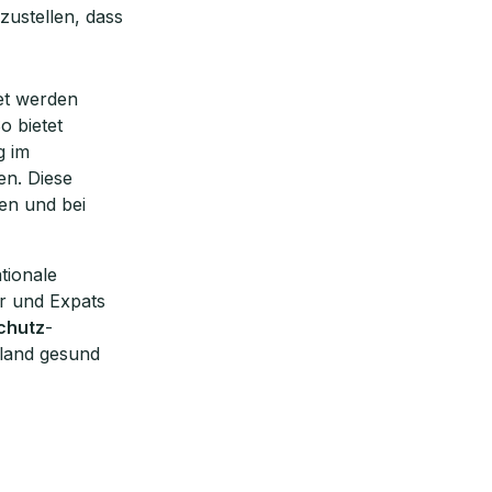
zustellen, dass
et werden
o bietet
g im
en. Diese
en und bei
tionale
r und Expats
chutz
-
land gesund