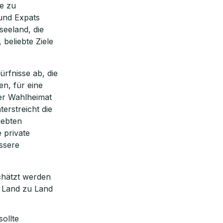
e zu
 und Expats
eeland, die
 beliebte Ziele
ürfnisse ab, die
n, für eine
rer Wahlheimat
rstreicht die
iebten
e private
ssere
schätzt werden
n Land zu Land
ollte