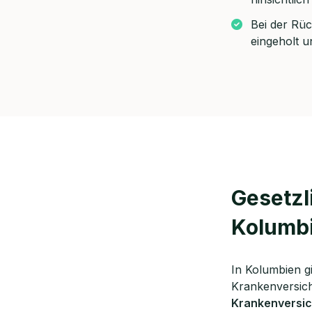
Kostenf
Bei der Rüc
eingeholt u
🗓️ Wähl
Mee
Gesetzl
Kolumbi
In Kolumbien g
Krankenversic
Krankenversi