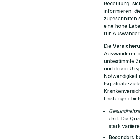
Bedeutung, sic
informieren, d
zugeschnitten 
eine hohe Leben
für Auswandere
Die
Versicheru
Auswanderer mö
unbestimmte Ze
und ihrem Ursp
Notwendigkeit
Expatriate-Ziel
Krankenversich
Leistungen biet
Gesundheitss
darf. Die Qu
stark variiere
Besonders bei