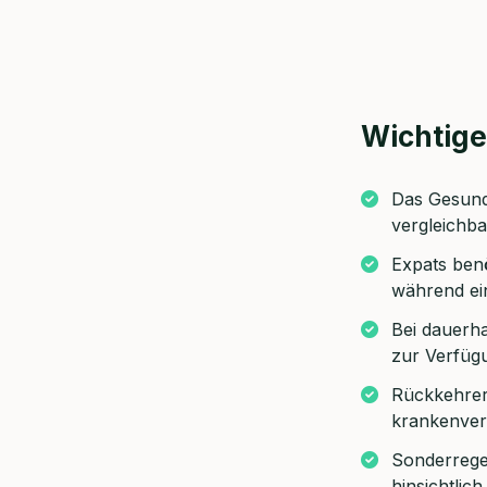
Wichtige
Das Gesund
vergleichba
Expats ben
Jetzt 
während ein
Beratu
Bei dauerha
zur Verfüg
Bulik 
Rückkehrer,
Wir berate
krankenver
Dauer:
Sonderrege
hinsichtlic