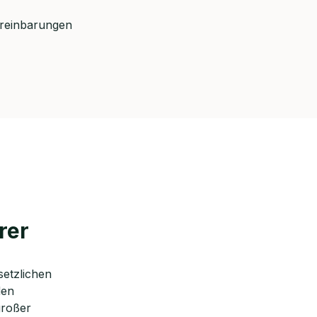
ereinbarungen
rer
setzlichen
den
großer