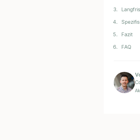
Langfri
Spezifi
Fazit
FAQ
V
C
Ak