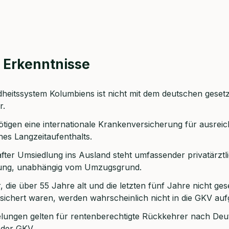
 Erkenntnisse
heitssystem Kolumbiens ist nicht mit dem deutschen geset
r.
ötigen eine internationale Krankenversicherung für ausre
persönliches
es Langzeitaufenthalts.
ngsgespräch mit Christian
fter Umsiedlung ins Ausland steht umfassender privatärztl
ung, unabhängig vom Umzugsgrund.
sichern 🤝
 die über 55 Jahre alt und die letzten fünf Jahre nicht ges
n dich Montag bis Freitag von 8 bis 18 Uhr
sichert waren, werden wahrscheinlich nicht in die GKV a
 ca. 30 Minuten
lungen gelten für rentenberechtigte Rückkehrer nach Deu
h der GKV.