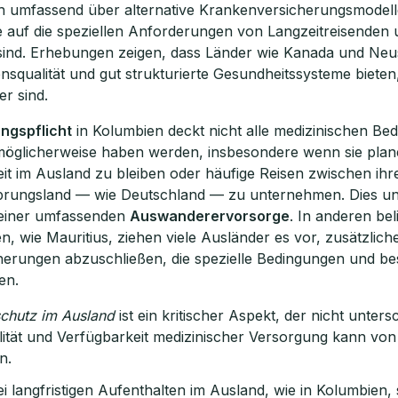
h umfassend über alternative Krankenversicherungsmodell
ie auf die speziellen Anforderungen von Langzeitreisenden
sind. Erhebungen zeigen, dass Länder wie Kanada und Neus
squalität und gut strukturierte Gesundheitssysteme bieten,
r sind.
ngspflicht
in Kolumbien deckt nicht alle medizinischen Bed
glicherweise haben werden, insbesondere wenn sie plane
it im Ausland zu bleiben oder häufige Reisen zwischen ih
rungsland — wie Deutschland — zu unternehmen. Dies unte
 einer umfassenden
Auswanderervorsorge
. In anderen bel
en, wie Mauritius, ziehen viele Ausländer es vor, zusätzlich
erungen abzuschließen, die spezielle Bedingungen und be
en.
chutz im Ausland
ist ein kritischer Aspekt, der nicht unter
alität und Verfügbarkeit medizinischer Versorgung kann vo
n.
 langfristigen Aufenthalten im Ausland, wie in Kolumbien, s