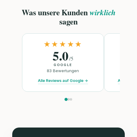
Was unsere Kunden
wirklich
sagen
★★★★★
★
5.0
/
5
GOOGLE
TR
83
Bewertungen
47
B
Alle Reviews auf Google
→
Alle Revie