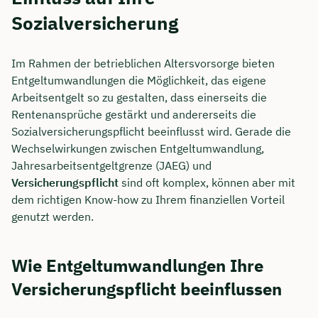
Sozialversicherung
Dauer: ca. 30 Minuten
Kostenfrei & unverbindlich
Im Rahmen der betrieblichen Altersvorsorge bieten
Entgeltumwandlungen die Möglichkeit, das eigene
Arbeitsentgelt so zu gestalten, dass einerseits die
🗓️ Wählen Sie jetzt Ihren Wunschtermin:
Rentenansprüche gestärkt und andererseits die
Sozialversicherungspflicht beeinflusst wird. Gerade die
Wechselwirkungen zwischen Entgeltumwandlung,
Meeting buchen
Jahresarbeitsentgeltgrenze (JAEG) und
Versicherungspflicht
sind oft komplex, können aber mit
dem richtigen Know-how zu Ihrem finanziellen Vorteil
genutzt werden.
Wie Entgeltumwandlungen Ihre
Versicherungspflicht beeinflussen