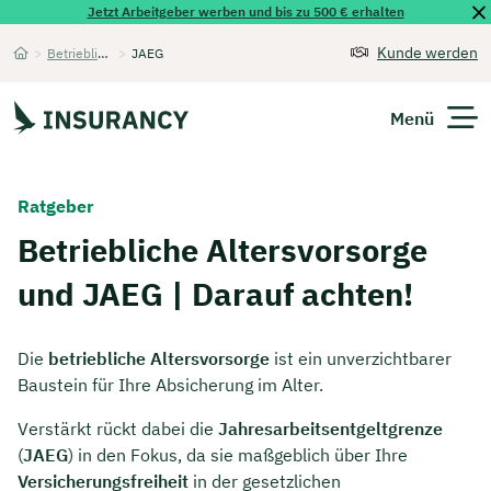
Jetzt Arbeitgeber werben und bis zu 500 € erhalten
Kunde werden
>
Betriebliche Altersvorsorge
>
JAEG
Startseite
Menü
Versicherungen
Ratgeber
Unternehmen
Betriebliche Altersvorsorge
und JAEG | Darauf achten!
Finanzen
Expats
Die
betriebliche Altersvorsorge
ist ein unverzichtbarer
Baustein für Ihre Absicherung im Alter.
Über Uns
Verstärkt rückt dabei die
Jahresarbeitsentgeltgrenze
(
JAEG
) in den Fokus, da sie maßgeblich über Ihre
Kontakt
Versicherungsfreiheit
in der gesetzlichen