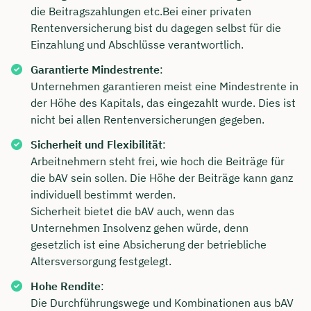
die Beitragszahlungen etc.Bei einer privaten
Dauer: ca. 30 Minuten
Rentenversicherung bist du dagegen selbst für die
Einzahlung und Abschlüsse verantwortlich.
Kostenfrei & unverbindlich
Garantierte Mindestrente
:
Unternehmen garantieren meist eine Mindestrente in
🗓️ Wählen Sie jetzt Ihren Wunschtermin:
der Höhe des Kapitals, das eingezahlt wurde. Dies ist
nicht bei allen Rentenversicherungen gegeben.
Sicherheit und Flexibilität
:
Meeting buchen
Arbeitnehmern steht frei, wie hoch die Beiträge für
die bAV sein sollen. Die Höhe der Beiträge kann ganz
individuell bestimmt werden.
Sicherheit bietet die bAV auch, wenn das
Unternehmen Insolvenz gehen würde, denn
gesetzlich ist eine Absicherung der betriebliche
Altersversorgung festgelegt.
Hohe Rendite
:
Die Durchführungswege und Kombinationen aus bAV