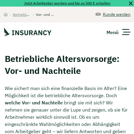
Jetzt Arbeitgeber werben und bis zu 500 € erhalten
Kunde werden
>
Betriebliche Altersvorsorge
>
Vor- und Nachteile
Startseite
Menü
Versicherungen
Betriebliche Altersvorsorge:
Unternehmen
Vor- und Nachteile
Finanzen
Wie sichert man sich eine finanzielle Basis im Alter? Eine
Expats
Möglichkeit ist die betriebliche Altersvorsorge. Doch
welche Vor- und Nachteile
bringt sie mit sich? Wir
Über Uns
nehmen sie genauer unter die Lupe und zeigen, ob sie für
Arbeitnehmer wirklich sinnvoll ist. Ob es um
eingeschränkte Wahlmöglichkeiten oder Abhängigkeit
Kontakt
vom Arbeitgeber geht – wir liefern Antworten und geben