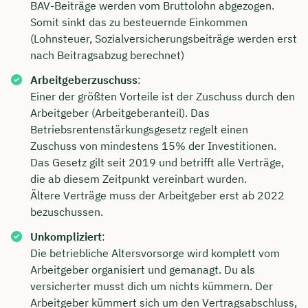
BAV-Beiträge werden vom Bruttolohn abgezogen.
Somit sinkt das zu besteuernde Einkommen
(Lohnsteuer, Sozialversicherungsbeiträge werden erst
nach Beitragsabzug berechnet)
Arbeitgeberzuschuss
:
Einer der größten Vorteile ist der Zuschuss durch den
Arbeitgeber (Arbeitgeberanteil). Das
Betriebsrentenstärkungsgesetz regelt einen
Zuschuss von mindestens 15% der Investitionen.
Das Gesetz gilt seit 2019 und betrifft alle Verträge,
die ab diesem Zeitpunkt vereinbart wurden.
Ältere Verträge muss der Arbeitgeber erst ab 2022
bezuschussen.
Jetzt persönliches
Unkompliziert
:
Beratungsgespräch mit
Die betriebliche Altersvorsorge wird komplett vom
Tobias Niendieck sichern 🤝
Arbeitgeber organisiert und gemanagt. Du als
versicherter musst dich um nichts kümmern. Der
Wir beraten dich Montag bis Freitag von 8 bis
Arbeitgeber kümmert sich um den Vertragsabschluss,
18 Uhr