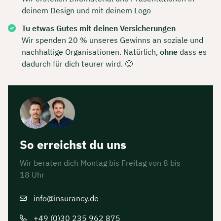
deinem Design und mit deinem Logo
Tu etwas Gutes mit deinen Versicherungen
Wir spenden 20 % unseres Gewinns an soziale und
nachhaltige Organisationen. Natürlich,
ohne
dass es
dadurch für dich teurer wird. 🙂
So erreichst du uns
Wir beraten dich Montag bis Freitag von 8 bis
18 Uhr
info@insurancy.de
+49 (0)30 235 962 875