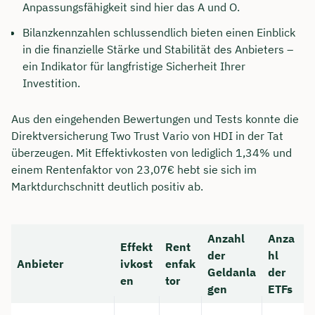
Anpassungsfähigkeit sind hier das A und O.
Bilanzkennzahlen schlussendlich bieten einen Einblick
in die finanzielle Stärke und Stabilität des Anbieters –
ein Indikator für langfristige Sicherheit Ihrer
Investition.
Aus den eingehenden Bewertungen und Tests konnte die
Direktversicherung Two Trust Vario von HDI in der Tat
überzeugen. Mit Effektivkosten von lediglich 1,34% und
einem Rentenfaktor von 23,07€ hebt sie sich im
Marktdurchschnitt deutlich positiv ab.
Anzahl
Anza
Effekt
Rent
der
hl
Anbieter
ivkost
enfak
Geldanla
der
en
tor
gen
ETFs