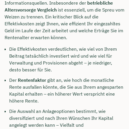
Informationsquellen. Insbesondere der
betriebliche
Altersvorsorge Vergleich
ist essenziell, um die Spreu vom
Dauer: ca. 30 Minuten
Weizen zu trennen. Ein kritischer Blick auf die
Kostenfrei & unverbindlich
Effektivkosten zeigt Ihnen, wie effizient Ihr eingezahltes
Geld im Laufe der Zeit arbeitet und welche Erträge Sie im
Rentenalter erwarten können.
🗓️ Wählen Sie jetzt Ihren Wunschtermin:
Die Effektivkosten verdeutlichen, wie viel von Ihrem
Beitrag tatsächlich investiert wird und wie viel für
Meeting buchen
Verwaltung und Provisionen abgeht – je niedriger,
desto besser für Sie.
Der
Rentenfaktor
gibt an, wie hoch die monatliche
Rente ausfallen könnte, die Sie aus Ihrem angesparten
Kapital erhalten – ein höherer Wert verspricht eine
höhere Rente.
Die Auswahl an Anlageoptionen bestimmt, wie
diversifiziert und nach Ihren Wünschen Ihr Kapital
angelegt werden kann – Vielfalt und