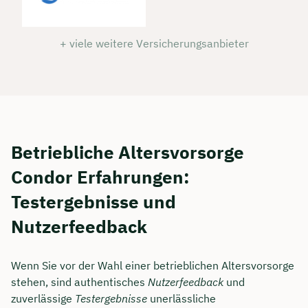
+ viele weitere Versicherungsanbieter
Betriebliche Altersvorsorge
Condor Erfahrungen:
Testergebnisse und
Jetzt persönliches
Nutzerfeedback
Beratungsgespräch mit
Tobias Niendieck sichern 🤝
Wenn Sie vor der Wahl einer betrieblichen Altersvorsorge
stehen, sind authentisches
Nutzerfeedback
und
Wir beraten dich Montag bis Freitag von 8 bis
zuverlässige
Testergebnisse
unerlässliche
18 Uhr