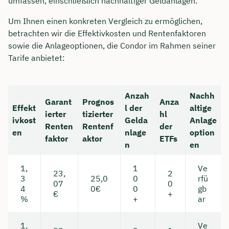
umfassen, einschließlich nachhaltiger Geldanlagen.
Um Ihnen einen konkreten Vergleich zu ermöglichen,
betrachten wir die Effektivkosten und Rentenfaktoren
sowie die Anlageoptionen, die Condor im Rahmen seiner
Tarife anbietet:
Anzah
Nachh
Garant
Prognos
Anza
Effekt
l der
altige
ierter
tizierter
hl
ivkost
Gelda
Anlage
Renten
Rentenf
der
en
nlage
option
faktor
aktor
ETFs
n
en
1,
1
Ve
23,
2
3
25,0
0
rfü
07
0
4
0€
0
gb
€
+
%
+
ar
1,
Ve