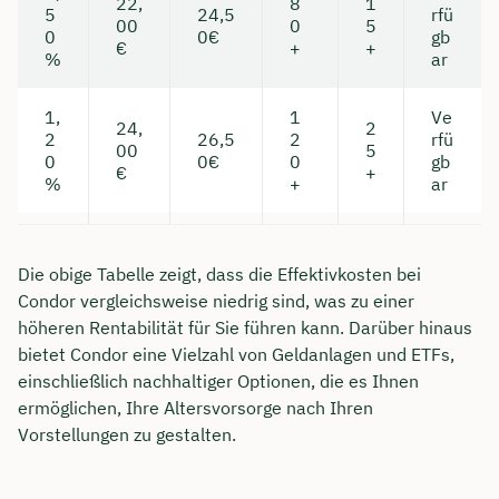
22,
8
1
5
24,5
rfü
00
0
5
0
0€
gb
€
+
+
%
ar
1,
1
Ve
24,
2
2
26,5
2
rfü
00
5
0
0€
0
gb
€
+
%
+
ar
Die obige Tabelle zeigt, dass die Effektivkosten bei
Condor vergleichsweise niedrig sind, was zu einer
höheren Rentabilität für Sie führen kann. Darüber hinaus
bietet Condor eine Vielzahl von Geldanlagen und ETFs,
einschließlich nachhaltiger Optionen, die es Ihnen
ermöglichen, Ihre Altersvorsorge nach Ihren
Vorstellungen zu gestalten.