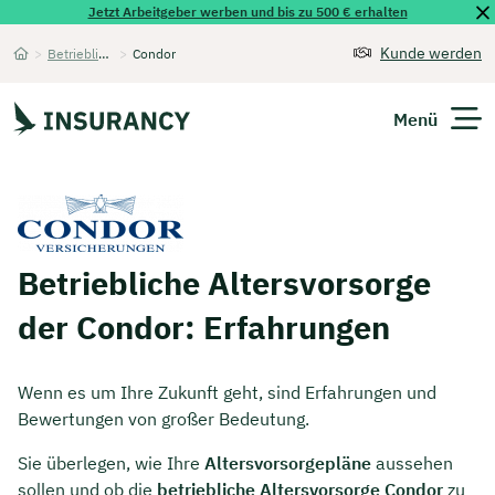
Jetzt Arbeitgeber werben und bis zu 500 € erhalten
Kunde werden
>
Betriebliche Altersvorsorge
>
Condor
Startseite
Menü
Versicherungen
Unternehmen
Betriebliche Altersvorsorge
Finanzen
der Condor: Erfahrungen
Expats
Wenn es um Ihre Zukunft geht, sind Erfahrungen und
Über Uns
Bewertungen von großer Bedeutung.
Sie überlegen, wie Ihre
Altersvorsorgepläne
aussehen
Kontakt
sollen und ob die
betriebliche Altersvorsorge Condor
zu