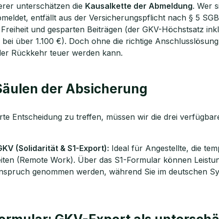
rer unterschätzen die
Kausalkette der Abmeldung
. Wer s
eldet, entfällt aus der Versicherungspflicht nach § 5 SGB 
Freiheit und gesparten Beiträgen (der GKV-Höchstsatz inkl
 bei über 1.100 €). Doch ohne die richtige Anschlusslösung
 der Rückkehr teuer werden kann.
 Säulen der Absicherung
rte Entscheidung zu treffen, müssen wir die drei verfügba
persönliches
ngsgespräch mit Christian
GKV (Solidarität & S1-Export):
Ideal für Angestellte, die te
iten (Remote Work). Über das S1-Formular können Leistu
sichern 🤝
Anspruch genommen werden, während Sie im deutschen S
n dich Montag bis Freitag von 8 bis 18 Uhr
 ca. 30 Minuten