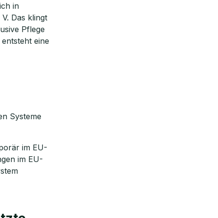
ich in
V. Das klingt
usive Pflege
 entsteht eine
ren Systeme
mporär im EU-
ngen im EU-
ystem