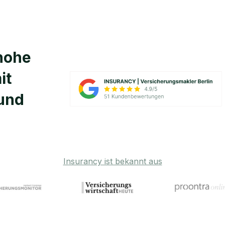
 hohe
it
und
Insurancy ist bekannt aus