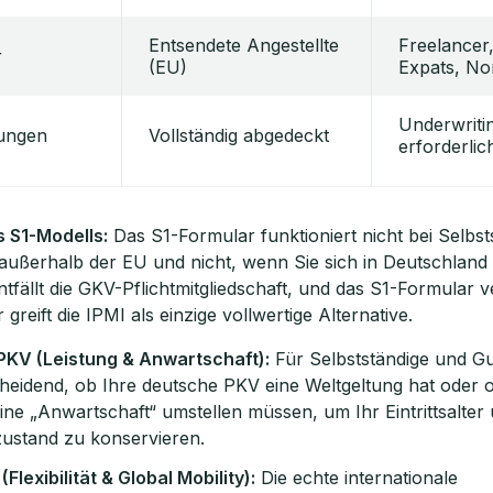
Entsendete Angestellte
Freelancer
r
(EU)
Expats, N
Underwriti
ungen
Vollständig abgedeckt
erforderlic
 S1-Modells:
Das S1-Formular funktioniert nicht bei Selbsts
 außerhalb der EU und nicht, wenn Sie sich in Deutschland
ntfällt die GKV-Pflichtmitgliedschaft, und das S1-Formular ve
greift die IPMI als einzige vollwertige Alternative.
 PKV (Leistung & Anwartschaft):
Für Selbstständige und Gu
scheidend, ob Ihre deutsche PKV eine Weltgeltung hat oder 
ine „Anwartschaft“ umstellen müssen, um Ihr Eintrittsalter
ustand zu konservieren.
(Flexibilität & Global Mobility):
Die echte internationale