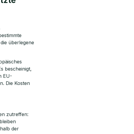
tzte
n
bestimmte
t die überlegene
ropäisches
s bescheinigt,
im EU-
n. Die Kosten
en zutreffen:
bleiben
rhalb der