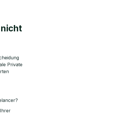
nicht
scheidung
le Private
rten
eelancer?
Ihrer