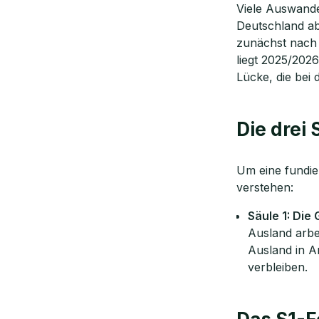
Viele Auswande
Deutschland abm
zunächst nach 
liegt 2025/2026
Lücke, die bei
Die drei
Um eine fundie
verstehen:
Jetzt 
Beratu
Säule 1: Die 
Ausland arbe
Bulik 
Ausland in 
verbleiben.
Wir berate
Dauer: