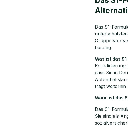
Das S1-F
Kostenf
Alternat
Das S1-Formula
🗓️ Wähl
unterschätzten
Gruppe von Vers
Lösung.
Mee
Was ist das S1
Koordinierungs
dass Sie in Deu
Aufenthaltsland
trägt weiterhi
Wann ist das S
Das S1-Formular
Sie sind als An
sozialversicher