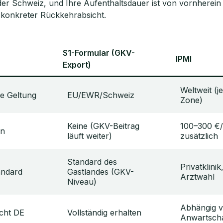
r Schweiz, und Ihre Aufenthaltsdauer ist von vornherein b
t konkreter Rückkehrabsicht.
S1-Formular (GKV-
IPMI
Export)
Weltweit (j
e Geltung
EU/EWR/Schweiz
Zone)
Keine (GKV-Beitrag
100–300 €
en
läuft weiter)
zusätzlich
Standard des
Privatklinik
andard
Gastlandes (GKV-
Arztwahl
Niveau)
Abhängig 
cht DE
Vollständig erhalten
Anwartscha