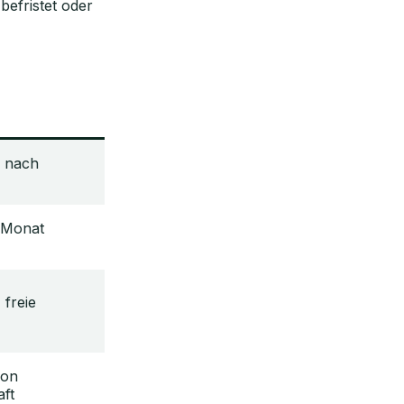
efristet oder
e nach
/Monat
, freie
von
ft