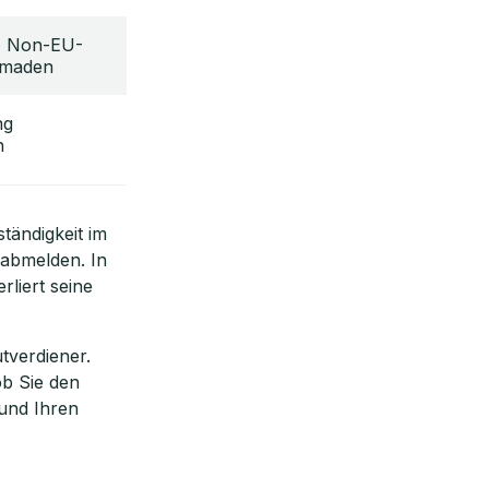
, Non-EU-
omaden
ng
h
tändigkeit im
 abmelden. In
rliert seine
tverdiener.
ob Sie den
 und Ihren