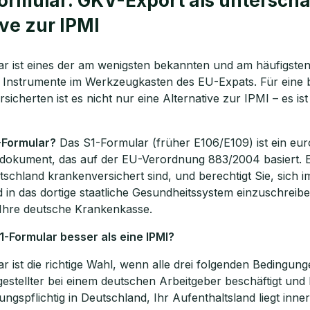
ormular: GKV-Export als unterschä
rei & unverbindlich
ive zur IPMI
r ist eines der am wenigsten bekannten und am häufigste
en Sie jetzt Ihren Wunschtermin:
 Instrumente im Werkzeugkasten des EU-Expats. Für eine 
icherten ist es nicht nur eine Alternative zur IPMI – es is
ting buchen
-Formular?
Das S1-Formular (früher E106/E109) ist ein eu
dokument, das auf der EU-Verordnung 883/2004 basiert. E
tschland krankenversichert sind, und berechtigt Sie, sich 
 in das dortige staatliche Gesundheitssystem einzuschreibe
n Ihre deutsche Krankenkasse.
1-Formular besser als eine IPMI?
 ist die richtige Wahl, wenn alle drei folgenden Bedingung
gestellter bei einem deutschen Arbeitgeber beschäftigt und 
ungspflichtig in Deutschland, Ihr Aufenthaltsland liegt inne