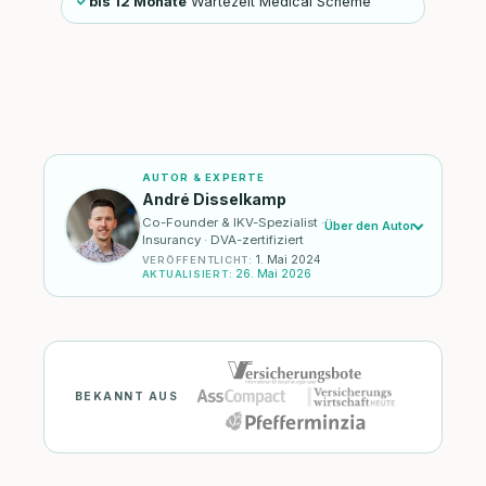
bis 12 Monate
Wartezeit Medical Scheme
AUTOR & EXPERTE
André Disselkamp
Co-Founder & IKV-Spezialist ·
Über den Autor
Insurancy · DVA-zertifiziert
1. Mai 2024
VERÖFFENTLICHT
:
26. Mai 2026
AKTUALISIERT
:
BEKANNT AUS