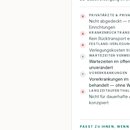
PRIVATÄRZTE & PRIV
✕
Nicht abgedeckt — nu
Einrichtungen
KRANKENRÜCKTRANS
✕
Kein Rücktransport e
FESTLAND-VERLEGUN
✕
Verlegungskosten trä
WARTEZEITEN VERME
•
Wartezeiten im öffen
unverändert
VORERKRANKUNGEN
•
Vorerkrankungen im 
behandelt — ohne Wa
LANGZEITAUFENTHAL
✕
Nicht für dauerhaft
konzipiert
PASST ZU IHNEN, WENN