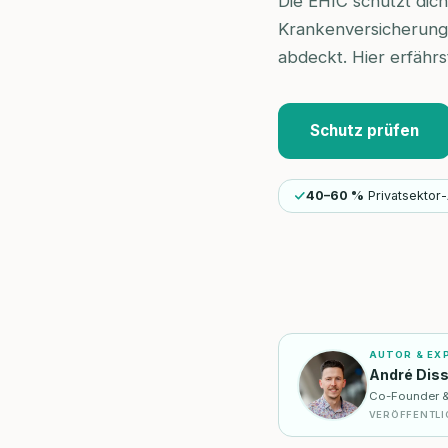
Die EHIC schützt dich
Krankenversicherung, 
abdeckt. Hier erfährs
Schutz prüfen
40–60 %
Privatsektor-
AUTOR & EX
André Dis
Co-Founder & I
VERÖFFENTLI