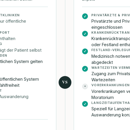
ATKLINIKEN
PRIVATÄRZTE & PRI
✓
r öffentliche
Privatärzte und Priv
eingeschlossen
PORT
KRANKENRÜCKTRAN
✓
nthalten
Krankenrücktranspo
G
oder Festland entha
gt der Patient selbst
FESTLAND-VERLEGU
✓
IDEN
Medizinisch notwe
tlichen System gelten
abgedeckt
WARTEZEITEN VERM
✓
Zugang zum Privats
öffentlichen System
Wartezeiten
VS
hlfreiheit
VORERKRANKUNGEN
•
T
Vorerkrankungen ve
e Auswanderung
Moratorium
LANGZEITAUFENTHA
✓
Speziell für Langze
Auswanderung konz