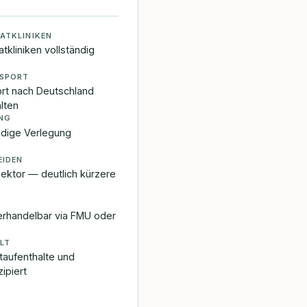
VATKLINIKEN
atkliniken vollständig
SPORT
rt nach Deutschland
lten
NG
ndige Verlegung
EIDEN
ektor — deutlich kürzere
rhandelbar via FMU oder
LT
itaufenthalte und
ipiert