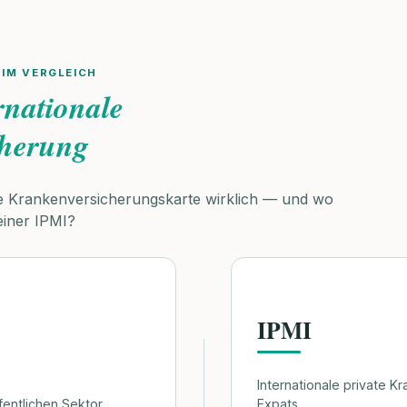
IM VERGLEICH
rnationale
cherung
he Krankenversicherungskarte wirklich — und wo
einer IPMI?
IPMI
Internationale private K
fentlichen Sektor
Expats