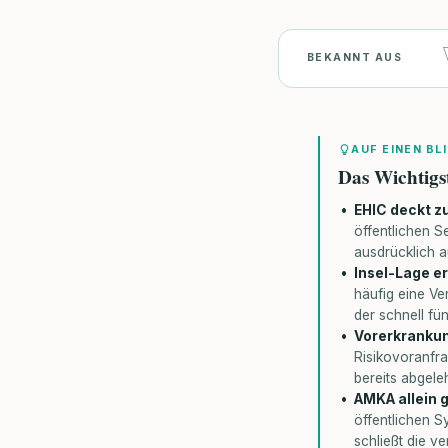
BEKANNT AUS
AUF EINEN BL
Das Wichtigs
EHIC deckt z
öffentlichen S
ausdrücklich 
Insel-Lage er
häufig eine Ve
der schnell fü
Vorerkrankun
Risikovoranfr
bereits abgele
AMKA allein 
öffentlichen S
schließt die v