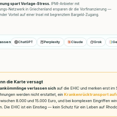
nung spart Vorlage-Stress.
IPMI-Anbieter mit
ungs-Netzwerk in Griechenland ersparen dir die Vorfinanzierung —
nder Vorteil auf einer Insel mit begrenztem Bargeld-Zugang.
fassen
ChatGPT
Perplexity
Claude
Grok
Ge
nn die Karte versagt
ankömmlinge verlassen sich
auf die EHIC und merken erst im 
chnungen werden nicht erstattet, ein
Krankenrücktransport auf
wischen 8.000 und 15.000 Euro, und bei komplexen Eingriffen wird
en. Die EHIC ist ein Einstieg — kein Schutz für ein Leben auf Rhod