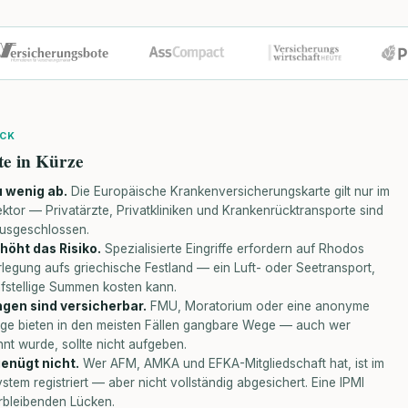
ICK
te in Kürze
u wenig ab.
Die Europäische Krankenversicherungskarte gilt nur im
ektor — Privatärzte, Privatkliniken und Krankenrücktransporte sind
ausgeschlossen.
höht das Risiko.
Spezialisierte Eingriffe erfordern auf Rhodos
rlegung aufs griechische Festland — ein Luft- oder Seetransport,
nfstellige Summen kosten kann.
gen sind versicherbar.
FMU, Moratorium oder eine anonyme
age bieten in den meisten Fällen gangbare Wege — auch wer
hnt wurde, sollte nicht aufgeben.
genügt nicht.
Wer AFM, AMKA und EFKA-Mitgliedschaft hat, ist im
ystem registriert — aber nicht vollständig abgesichert. Eine IPMI
erbleibenden Lücken.