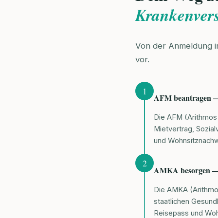
Krankenver
Von der Anmeldung i
vor.
1
AFM beantragen — 
Die AFM (Arithmos F
Mietvertrag, Sozia
und Wohnsitznachw
2
AMKA besorgen — d
Die AMKA (Arithmos
staatlichen Gesun
Reisepass und Wohn