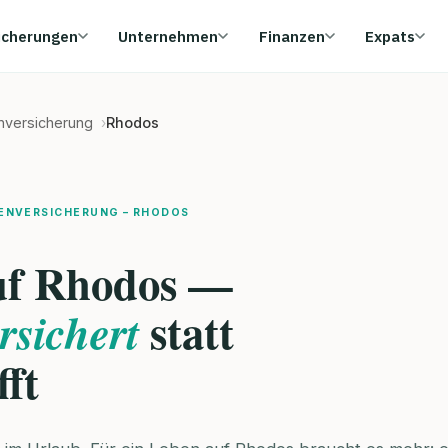
icherungen
Unternehmen
Finanzen
Expats
enversicherung
Rhodos
ENVERSICHERUNG – RHODOS
uf Rhodos —
statt
ersichert
fft