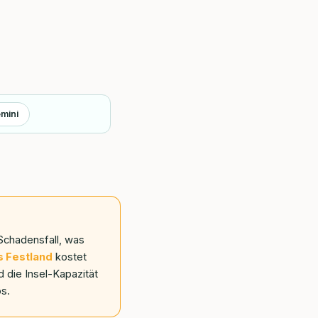
mini
Schadensfall, was
s Festland
kostet
 die Insel-Kapazität
os.