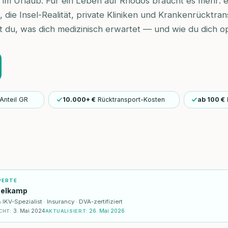
 im Urlaub. Für ein Leben auf Rhodos braucht es mehr: ei
die Insel-Realität, private Kliniken und Krankenrücktran
t du, was dich medizinisch erwartet — und wie du dich op
Anteil GR
10.000+ €
Rücktransport-Kosten
ab 100 €
PERTE
selkamp
KV-Spezialist · Insurancy · DVA-zertifiziert
3. Mai 2024
26. Mai 2026
CHT
:
AKTUALISIERT
: