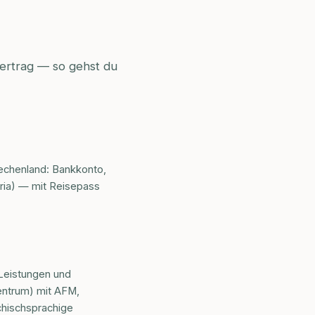
ertrag — so gehst du
riechenland: Bankkonto,
oria) — mit Reisepass
-Leistungen und
entrum) mit AFM,
chischsprachige