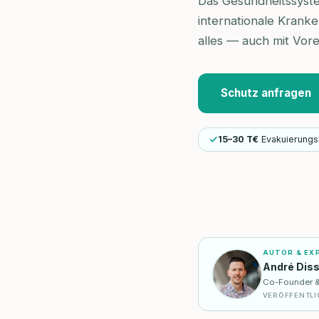
Das Gesundheitssyste
internationale Krank
alles — auch mit Vor
Schutz anfragen
15–30 T€
Evakuierungs
AUTOR & EX
André Dis
Co-Founder & I
VERÖFFENTLI