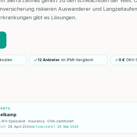
m Sierra Leones gehört zu den schwächsten der Welt. Oh
enversicherung riskieren Auswanderer und Langzeitaufenth
erkrankungen gibt es Lösungen.
kosten
12 Anbieter
im IPMI-Vergleich
0 €
GKV-S
PERTE
selkamp
KV-Spezialist · Insurancy · DVA-zertifiziert
28. April 2024
26. Mai 2026
CHT
:
AKTUALISIERT
: