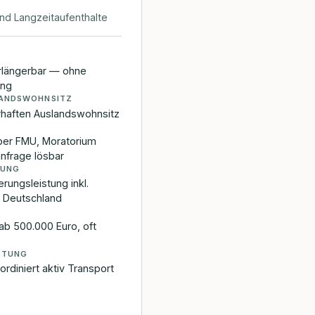
 und Langzeitaufenthalte
rlängerbar — ohne
ung
LANDSWOHNSITZ
rhaften Auslandswohnsitz
ber FMU, Moratorium
nfrage lösbar
KUNG
erungsleistung inkl.
 Deutschland
 500.000 Euro, oft
STUNG
rdiniert aktiv Transport