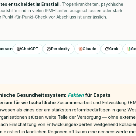
es entscheidet im Ernstfall.
Tropenkrankheiten, psychische
urtshilfe sind in vielen IPMI-Tarifen ausgeschlossen oder stark
 Punkt-für-Punkt-Check vor Abschluss ist unerlässlich.
fassen
ChatGPT
Perplexity
Claude
Grok
Ge
onische Gesundheitssystem:
Fakten
für Expats
rium für wirtschaftliche
Zusammenarbeit und Entwicklung (BMZ
esen als eines der am stärksten reformbedürftigen in ganz West
sorganisationen stützen weite Teile der Versorgung — ohne extern
ach Einschätzung von Entwicklungsexperten weitgehend kollabier
 existiert in ländlichen Regionen oft kaum eine nennenswerte me