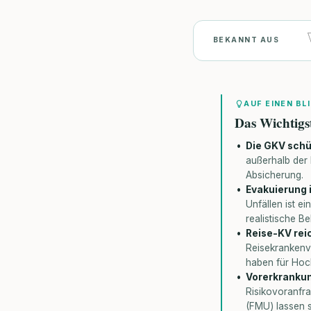
BEKANNT AUS
AUF EINEN BL
Das Wichtigs
Die GKV schüt
außerhalb der 
Absicherung.
Evakuierung i
Unfällen ist e
realistische B
Reise-KV reic
Reisekrankenv
haben für Hoc
Vorerkrankun
Risikovoranfra
(FMU) lassen s