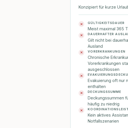
Konzipiert für kurze Urlau
GÜLTIGKEITSDAUER
✕
Meist maximal 365 T
DAUERHAFTER AUSL
✕
Gilt nicht bei dauer
Ausland
VORERKRANKUNGEN
✕
Chronische Erkrank
Vorerkrankungen st
ausgeschlossen
EVAKUIERUNGSDECK
✕
Evakuierung oft nur 
enthalten
DECKUNGSSUMME
✕
Deckungssummen für
häufig zu niedrig
KOORDINATIONSLEIS
✕
Kein aktives Assist
Notfallszenarien