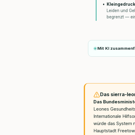
Kleingedruckt
Leiden und Geb
begrenzt — ein
Mit KI zusammen
Das sierra-le
Das Bundesministe
Leones Gesundheitsw
Internationale Hilf
würde das System n
Hauptstadt Freetown