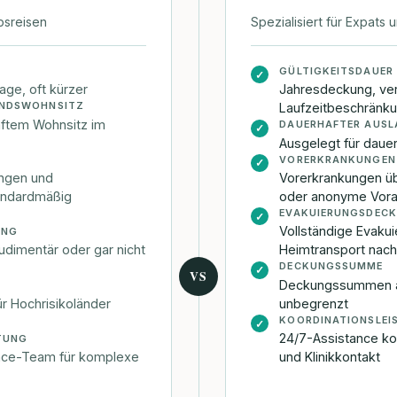
bsreisen
Spezialisiert für Expats
GÜLTIGKEITSDAUER
✓
age, oft kürzer
Jahresdeckung, ve
ANDSWOHNSITZ
Laufzeitbeschränk
haftem Wohnsitz im
DAUERHAFTER AUS
✓
Ausgelegt für daue
VORERKRANKUNGEN
✓
ungen und
Vorerkrankungen ü
andardmäßig
oder anonyme Vora
EVAKUIERUNGSDEC
✓
Vollständige Evakui
UNG
rudimentär oder gar nicht
Heimtransport nach
DECKUNGSSUMME
✓
VS
Deckungssummen ab
 Hochrisikoländer
unbegrenzt
KOORDINATIONSLEI
✓
24/7-Assistance koo
TUNG
ance-Team für komplexe
und Klinikkontakt