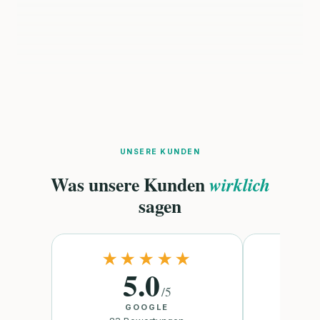
UNSERE KUNDEN
Was unsere Kunden
wirklich
sagen
★★★★★
★
5.0
/
5
GOOGLE
TR